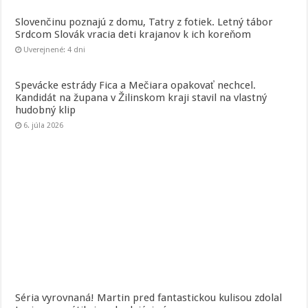
Slovenčinu poznajú z domu, Tatry z fotiek. Letný tábor
Srdcom Slovák vracia deti krajanov k ich koreňom
Uverejnené: 4 dni
Spevácke estrády Fica a Mečiara opakovať nechcel.
Kandidát na župana v Žilinskom kraji stavil na vlastný
hudobný klip
6. júla 2026
Séria vyrovnaná! Martin pred fantastickou kulisou zdolal