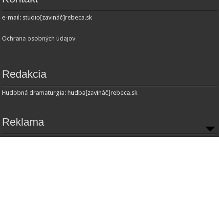
e-mail: studio[zavináč]rebeca.sk
Ochrana osobných údajov
Redakcia
Hudobná dramaturgia: hudba[zavináč]rebeca.sk
Reklama
Inzercia:
Obchodné oddelenie
e-mail: obchod[zavináč]rebeca.sk
© Copyright 2013 - Radio REBECA and
JohnSedrik
. All Rights Reserved.