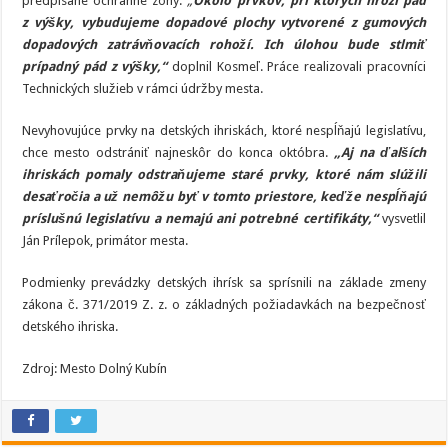
predpísané ochranné zóny.
„
Okolo prvkov, pri ktorých hrozí pád
z výšky, vybudujeme dopadové plochy vytvorené z gumových
dopadových zatrávňovacích rohoží. Ich úlohou bude stlmiť
prípadný pád z výšky,“
doplnil Kosmeľ. Práce realizovali pracovníci
Technických služieb v rámci údržby mesta.
Nevyhovujúce prvky na detských ihriskách, ktoré nespĺňajú legislatívu,
chce mesto odstrániť najneskôr do konca októbra.
„Aj na ďalších
ihriskách pomaly odstraňujeme staré prvky, ktoré nám slúžili
desaťročia a už nemôžu byť v tomto priestore, keďže nespĺňajú
príslušnú legislatívu a nemajú ani potrebné certifikáty,“
vysvetlil
Ján Prílepok, primátor mesta.
Podmienky prevádzky detských ihrísk sa sprísnili na základe zmeny
zákona č. 371/2019 Z. z. o základných požiadavkách na bezpečnosť
detského ihriska.
Zdroj: Mesto Dolný Kubín