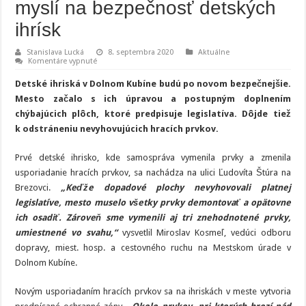
myslí na bezpečnosť detských
ihrísk
Stanislava Lucká
8. septembra 2020
Aktuálne
na
Komentáre vypnuté
Dolnokubínska
samospráva
Detské ihriská v Dolnom Kubíne budú po novom bezpečnejšie.
myslí
na
Mesto začalo s ich úpravou a postupným doplnením
bezpečnosť
chýbajúcich plôch, ktoré predpisuje legislatíva. Dôjde tiež
detských
ihrísk
k odstráneniu nevyhovujúcich hracích prvkov.
Prvé detské ihrisko, kde samospráva vymenila prvky a zmenila
usporiadanie hracích prvkov, sa nachádza na ulici Ľudovíta Štúra na
Brezovci.
„Keďže dopadové plochy nevyhovovali platnej
legislatíve, mesto muselo všetky prvky demontovať a opätovne
ich osadiť. Zároveň sme vymenili aj tri znehodnotené prvky,
umiestnené vo svahu,“
vysvetlil Miroslav Kosmeľ, vedúci odboru
dopravy, miest. hosp. a cestovného ruchu na Mestskom úrade v
Dolnom Kubíne.
Novým usporiadaním hracích prvkov sa na ihriskách v meste vytvoria