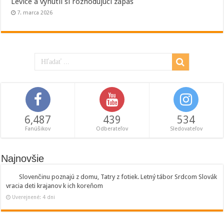
Levice a vynútil si rozhodujúci zápas
7. marca 2026
6,487
439
534
Fanúšikov
Odberateľov
Sledovateľov
Najnovšie
Slovenčinu poznajú z domu, Tatry z fotiek. Letný tábor Srdcom Slovák
vracia deti krajanov k ich koreňom
Uverejnené: 4 dni