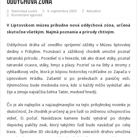
oddychová zóna
Stanislava Lucká
9. septembra 2020
Aktuálne
na
Komentáre vypnuté
V
Múzeu
V Liptovskom múzeu pribudne nová oddychová zóna, určená
liptovskej
dediny
skutočne všetkým. Najmä poznania a prírody chtivým.
pribudne
oddychová
zóna
Oddychová dráha už onedlho spríjemní zážitky v Múzeu liptovskej
dediny v Pribyline. Poznávací a zážitkový chodník umožní poznať
tatranskú prírodu . Posedieť si v hniezde, tak ako dravé vtáky, poznať
tatranské cicavce, vtáky, hmyz a plazy. Pozrieť sa na štíty a stromy z
vyhliadkovej veže, ktorá je kópiou historickej rozhľadne zo Zapača v
Liptovskom Hrádku. Zašantiť si po preliezkach a pavúčej veži.
Výnimočnou bude medvedia nora, kde si každý môže vyskúšať ako
žije a zimuje najväčšia šelma Tatier, medveď hnedý.
Čo je ale najlepšie a najzaujímavejšie na tejto pribylinskej novinke je
skutočnosť, že chodník je určený aj pre ľudí so zníženou schopnosťou
vidieť, či počuť. Navádzacie kamene budú vytvárať po dotyku
slepeckej paličky zvuk, ktorý takýchto ľudí bude navádzať po celej
trase. Špeciálne 3D obrázky jednotlivých zvieracích druhov umožnia