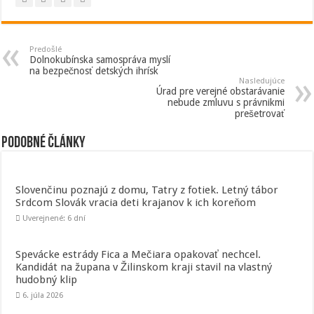
Predošlé
Dolnokubínska samospráva myslí
na bezpečnosť detských ihrísk
Nasledujúce
Úrad pre verejné obstarávanie
nebude zmluvu s právnikmi
prešetrovať
Podobné články
Slovenčinu poznajú z domu, Tatry z fotiek. Letný tábor
Srdcom Slovák vracia deti krajanov k ich koreňom
Uverejnené: 6 dní
Spevácke estrády Fica a Mečiara opakovať nechcel.
Kandidát na župana v Žilinskom kraji stavil na vlastný
hudobný klip
6. júla 2026