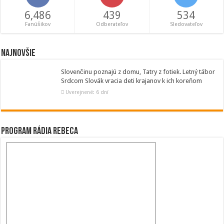
6,486
439
534
Fanúšikov
Odberateľov
Sledovateľov
Najnovšie
Slovenčinu poznajú z domu, Tatry z fotiek. Letný tábor
Srdcom Slovák vracia deti krajanov k ich koreňom
Uverejnené: 6 dní
Program Rádia Rebeca