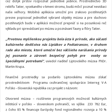
cez dotyk prstov rozpoznať jednotlivé jedince. Prostredníctvo 3D
reliéfu Tatier, vysekaného v kmeni stromu, budú môcť poznať nevidiaci
naše veľhory. Mobilná aplikácia umožní pre zrakovo postihnutých
presne popisovať jednotlivé vybrané objekty múzea a pre sluchovo
postihnutých bude v aplikácii možnosť prepnúť si na posunkovú reč
výkladu pri sprevádzaní po múzeu a poznávaní fauny a flóry Tatier.
„Prvotnou myšlienkou projektu bola úcta k prírode, ako súčasti
kultúrneho dedičstva nás Liptákov a Podtatrancov, v druhom
rade ako miesta, ktoré umožní bez väčšieho narúšania prírody
jej poznanie a zároveň bezpečný pohyb pre osoby so
špeciálnymi potrebami“
, uviedol riaditeľ Liptovského múzea PhDr.
Martin Krupa.
Finančné prostriedky sa podarilo Liptovskému múzeu získať
prostredníctvom Programu cezhraničnej spolupráce Interreg V-A
Poľsko –Slovenská republika cez projekt s názvom:
Otvorené múzea – rozšírenie programových možností kultúrnych
inštitúcií v poľsko – slovenskom pohraničí, vo výške 233 782 Eur,
z čoho 85 % financuje Európsky fond regionálneho rozvoja a 10 %