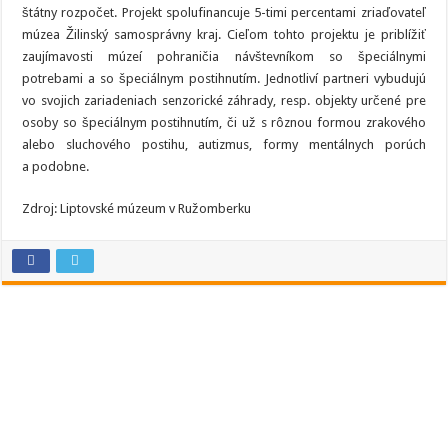
štátny rozpočet. Projekt spolufinancuje 5-timi percentami zriaďovateľ
múzea Žilinský samosprávny kraj. Cieľom tohto projektu je priblížiť
zaujímavosti múzeí pohraničia návštevníkom so špeciálnymi
potrebami a so špeciálnym postihnutím. Jednotliví partneri vybudujú
vo svojich zariadeniach senzorické záhrady, resp. objekty určené pre
osoby so špeciálnym postihnutím, či už s rôznou formou zrakového
alebo sluchového postihu, autizmus, formy mentálnych porúch
a podobne.
Zdroj: Liptovské múzeum v Ružomberku