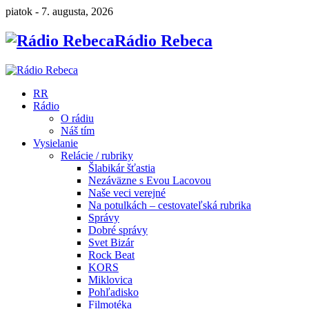
piatok - 7. augusta, 2026
Rádio Rebeca
RR
Rádio
O rádiu
Náš tím
Vysielanie
Relácie / rubriky
Šlabikár šťastia
Nezáväzne s Evou Lacovou
Naše veci verejné
Na potulkách – cestovateľská rubrika
Správy
Dobré správy
Svet Bizár
Rock Beat
KORS
Miklovica
Pohľadisko
Filmotéka