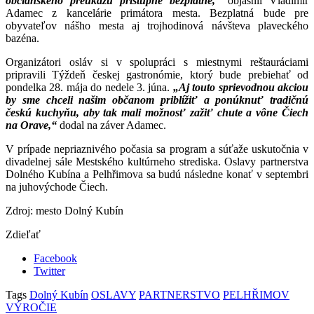
občianskeho preukazu prístupné bezplatne,“
objasnil Vladimír
Adamec z kancelárie primátora mesta. Bezplatná bude pre
obyvateľov nášho mesta aj trojhodinová návšteva plaveckého
bazéna.
Organizátori osláv si v spolupráci s miestnymi reštauráciami
pripravili Týždeň českej gastronómie, ktorý bude prebiehať od
pondelka 28. mája do nedele 3. júna.
„Aj touto
sprievodnou akciou
by sme chceli našim občanom priblížiť a ponúknuť tradičnú
českú kuchyňu, aby tak mali možnosť zažiť chute a vône Čiech
na Orave,“
dodal na záver Adamec.
V prípade nepriaznivého počasia sa program a súťaže uskutočnia v
divadelnej sále Mestského kultúrneho strediska. Oslavy partnerstva
Dolného Kubína a Pelhřimova sa budú následne konať v septembri
na juhovýchode Čiech.
Zdroj: mesto Dolný Kubín
Zdieľať
Facebook
Twitter
Tags
Dolný Kubín
OSLAVY
PARTNERSTVO
PELHŘIMOV
VÝROČIE