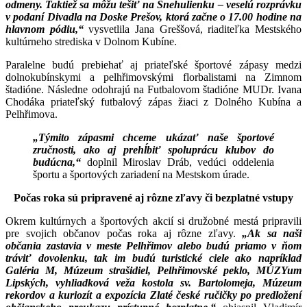
odmeny. Taktiež sa môžu tešiť na Snehulienku – veselú rozprávku
v podaní Divadla na Doske Prešov, ktorá začne o 17.00 hodine na
hlavnom pódiu,“
vysvetlila Jana Greššová, riaditeľka Mestského
kultúrneho strediska v Dolnom Kubíne.
Paralelne budú prebiehať aj priateľské športové zápasy medzi
dolnokubínskymi a pelhřimovskými florbalistami na Zimnom
štadióne. Následne odohrajú na Futbalovom štadióne MUDr. Ivana
Chodáka priateľský futbalový zápas žiaci z Dolného Kubína a
Pelhřimova.
„Týmito zápasmi chceme ukázať naše športové
zručnosti, ako aj prehĺbiť spoluprácu klubov do
budúcna,“
doplnil Miroslav Dráb, vedúci oddelenia
športu a športových zariadení na Mestskom úrade.
Počas roka sú pripravené aj rôzne zľavy či bezplatné vstupy
Okrem kultúrnych a športových akcií si družobné mestá pripravili
pre svojich občanov počas roka aj rôzne zľavy.
„Ak sa naši
občania zastavia v meste Pelhřimov alebo budú priamo v ňom
tráviť dovolenku, tak im budú turistické ciele ako napríklad
Galéria M, Múzeum strašidiel, Pelhřimovské peklo, MÚZYum
Lipských, vyhliadková veža kostola sv. Bartolomeja, Múzeum
rekordov a kuriozít a expozícia Zlaté české ručičky po predložení