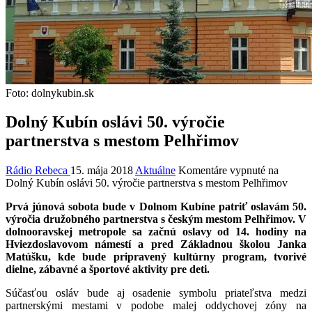
Foto: dolnykubin.sk
Dolný Kubín oslávi 50. výročie
partnerstva s mestom Pelhřimov
Rádio Rebeca
15. mája 2018
Aktuálne
Komentáre vypnuté
na
Dolný Kubín oslávi 50. výročie partnerstva s mestom Pelhřimov
Prvá júnová sobota bude v Dolnom Kubíne patriť oslavám 50.
výročia družobného partnerstva s českým mestom Pelhřimov. V
dolnooravskej metropole sa začnú oslavy od 14. hodiny na
Hviezdoslavovom námestí a pred Základnou školou Janka
Matúšku, kde bude pripravený kultúrny program, tvorivé
dielne, zábavné a športové aktivity pre deti.
Súčasťou osláv bude aj osadenie symbolu priateľstva medzi
partnerskými mestami v podobe malej oddychovej zóny na