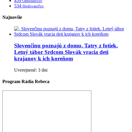
439
Odberateľov
534
Sledovateľov
Najnovšie
Slovenčinu poznajú z domu, Tatry z fotiek.
Letný tábor Srdcom Slovák vracia deti
krajanov k ich koreňom
Uverejnené: 3 dni
Program Rádia Rebeca