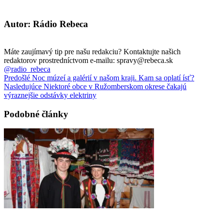
Autor: Rádio Rebeca
Máte zaujímavý tip pre našu redakciu? Kontaktujte našich
redaktorov prostredníctvom e-mailu: spravy@rebeca.sk
@radio_rebeca
Predošlé
Noc múzeí a galérií v našom kraji. Kam sa oplatí ísť?
Nasledujúce
Niektoré obce v Ružomberskom okrese čakajú
výraznejšie odstávky elektriny
Podobné články