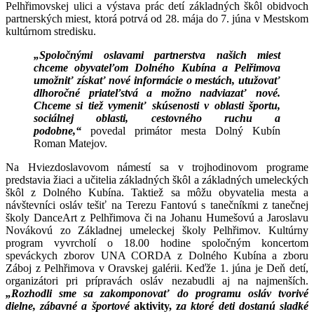
Pelhřimovskej ulici a výstava prác detí základných škôl obidvoch
partnerských miest, ktorá potrvá od 28. mája do 7. júna v Mestskom
kultúrnom stredisku.
„Spoločnými oslavami partnerstva našich miest
chceme obyvateľom Dolného Kubína a
Pelřimova
umožniť získať nové informácie o mestách, utužovať
dlhoročné priateľstvá a možno nadviazať nové.
Chceme si tiež vymeniť skúsenosti v oblasti športu,
sociálnej oblasti, cestovného ruchu a
podobne,“
povedal primátor mesta Dolný Kubín
Roman Matejov.
Na Hviezdoslavovom námestí sa v trojhodinovom programe
predstavia žiaci a učitelia základných škôl a základných umeleckých
škôl z Dolného Kubína. Taktiež sa môžu obyvatelia mesta a
návštevníci osláv tešiť na Terezu Fantovú s tanečníkmi z tanečnej
školy DanceArt z Pelhřimova či na Johanu Humešovú a Jaroslavu
Novákovú zo Základnej umeleckej školy Pelhřimov. Kultúrny
program vyvrcholí o 18.00 hodine spoločným koncertom
speváckych zborov UNA CORDA z Dolného Kubína a zboru
Záboj z Pelhřimova v Oravskej galérii. Keďže 1. júna je Deň detí,
organizátori pri prípravách osláv nezabudli aj na najmenších.
„Rozhodli sme sa zakomponovať do programu osláv tvorivé
dielne, zábavné a športové
aktivity, z
a ktoré deti dostanú sladké