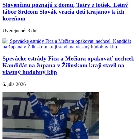
Slovenčinu poznajú z domu, Tatry z fotiek. Letný
tábor Srdcom Slovák vracia deti krajanov k ich
koreňom
Uverejnené: 3 dni
Spevácke estrády Fica a Mečiara opakovať nechcel.
Kandidát na župana v Žilinskom kraji stavil na
vlastný hudobný klip
6. júla 2026