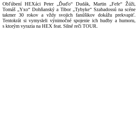
Obľúbení HEXáci Peter „Ďuďo“ Dudák, Martin „Fefe“ Žúži,
Tomáš „Yxo“ Dohňanský a Tibor „Tybyke“ Szabadossú na scéne
takmer 30 rokov a vždy svojich fanúšikov dokážu prekvapiť.
Tentokrát si vymysleli výnimočné spojenie ich hudby a humoru,
s ktorým vyrazia na HEX feat. Silné reči TOUR.