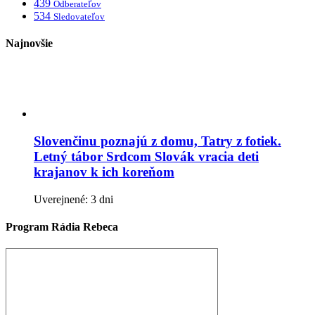
439
Odberateľov
534
Sledovateľov
Najnovšie
Slovenčinu poznajú z domu, Tatry z fotiek.
Letný tábor Srdcom Slovák vracia deti
krajanov k ich koreňom
Uverejnené: 3 dni
Program Rádia Rebeca