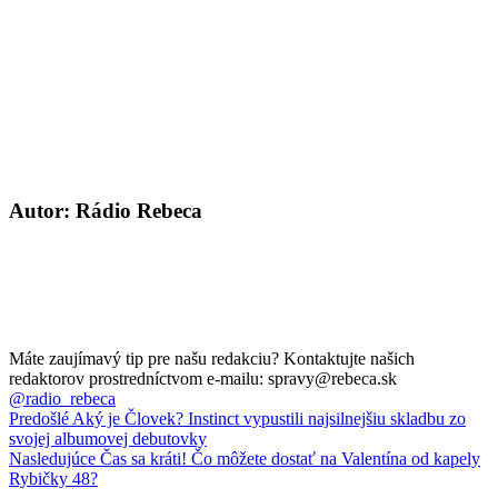
Autor: Rádio Rebeca
Máte zaujímavý tip pre našu redakciu? Kontaktujte našich
redaktorov prostredníctvom e-mailu: spravy@rebeca.sk
@radio_rebeca
Predošlé
Aký je Človek? Instinct vypustili najsilnejšiu skladbu zo
svojej albumovej debutovky
Nasledujúce
Čas sa kráti! Čo môžete dostať na Valentína od kapely
Rybičky 48?