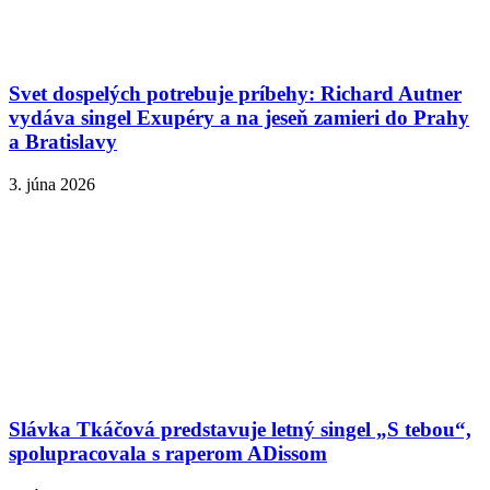
Svet dospelých potrebuje príbehy: Richard Autner
vydáva singel Exupéry a na jeseň zamieri do Prahy
a Bratislavy
3. júna 2026
Slávka Tkáčová predstavuje letný singel „S tebou“,
spolupracovala s raperom ADissom