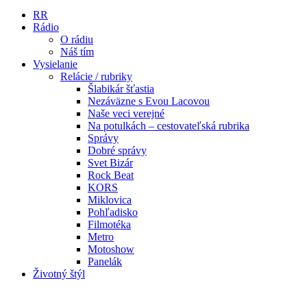
RR
Rádio
O rádiu
Náš tím
Vysielanie
Relácie / rubriky
Šlabikár šťastia
Nezáväzne s Evou Lacovou
Naše veci verejné
Na potulkách – cestovateľská rubrika
Správy
Dobré správy
Svet Bizár
Rock Beat
KORS
Miklovica
Pohľadisko
Filmotéka
Metro
Motoshow
Panelák
Životný štýl