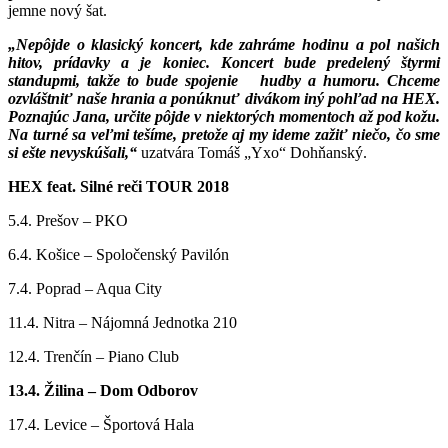
jemne nový šat.
„Nepôjde o klasický koncert, kde zahráme hodinu a pol našich
hitov, prídavky a je koniec. Koncert bude predelený štyrmi
standupmi, takže to bude spojenie hudby a humoru. Chceme
ozvláštniť naše hrania a ponúknuť divákom iný pohľad na HEX.
Poznajúc Jana, určite pôjde v niektorých momentoch až pod kožu.
Na turné sa veľmi tešíme, pretože aj my ideme zažiť niečo, čo sme
si ešte nevyskúšali,“
uzatvára Tomáš „Yxo“ Dohňanský.
HEX feat. Silné reči TOUR 2018
5.4. Prešov – PKO
6.4. Košice – Spoločenský Pavilón
7.4. Poprad – Aqua City
11.4. Nitra – Nájomná Jednotka 210
12.4. Trenčín – Piano Club
13.4. Žilina – Dom Odborov
17.4. Levice – Športová Hala