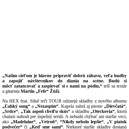
„Našim cieľom je hlavne pripraviť dobrú zábavu, veľa hudby
a zapojiť návštevníkov do diania na scéne. Budú si
môcť
zatancovať a zaspievať si s nami na pódiu,“
teší sa textár
a gitarista
Martin „Fefe“ Žúži.
Na HEX feat. Silné reči TOUR odznejú skladby z nového albumu
„Ľahký song“
a
„Nezaspím“
. Kapela zahrá aj piesne
„Dievčatá“
,
„Srdce“
,
„Tak aspoň chvíľu skús“
a skladbu
„Oteckovia“
, ktorú
chalani nahrali pre úspešný seriál. A nebudú chýbať ani staršie veci,
ako
„Madelaine“
,
„Vetroň“
,
“Nikdy nebolo lepšie“
,
„V piatok
podvečer“
či
„Keď sme sami“
. Niektoré staršie skladby dostanú