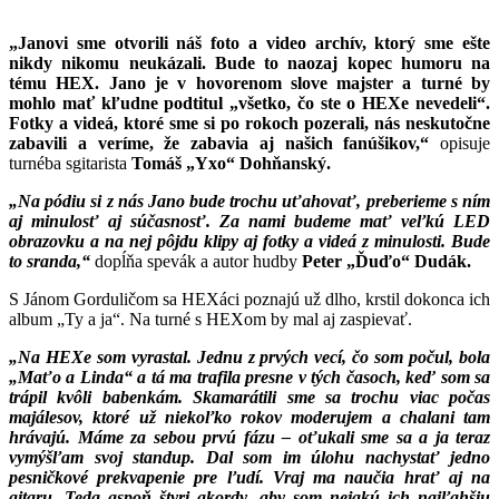
„
Janovi sme otvorili náš foto a video archív, ktorý sme ešte
nikdy nikomu neukázali. Bude to naozaj kopec humoru na
tému HEX. Jano je v hovorenom slove majster a turné by
mohlo mať kľudne podtitul „všetko, čo ste o HEXe nevedeli“.
Fotky a videá, ktoré sme si po rokoch pozerali, nás neskutočne
zabavili a veríme, že zabavia aj našich fanúšikov,“
opisuje
turnéba sgitarista
Tomáš „Yxo“ Dohňanský.
„Na pódiu si z nás Jano bude trochu uťahovať, preberieme s ním
aj minulosť aj súčasnosť. Za nami budeme mať veľkú LED
obrazovku a na nej pôjdu klipy aj fotky a videá z minulosti. Bude
to sranda,“
dopĺňa spevák a autor hudby
Peter „Ďuďo“ Dudák.
S Jánom Gorduličom sa HEXáci poznajú už dlho, krstil dokonca ich
album „Ty a ja“. Na turné s HEXom by mal aj zaspievať.
„Na HEXe som vyrastal. Jednu z prvých vecí, čo som počul, bola
„Maťo a Linda“ a tá ma trafila presne v tých časoch, keď som sa
trápil kvôli babenkám. Skamarátili sme sa trochu viac počas
majálesov, ktoré už niekoľko rokov moderujem a chalani tam
hrávajú. Máme za sebou prvú fázu – oťukali sme sa a ja teraz
vymýšľam svoj standup. Dal som im úlohu nachystať jedno
pesničkové prekvapenie pre ľudí. Vraj ma naučia hrať aj na
gitaru. Teda aspoň štyri akordy, aby som nejakú ich najľahšiu