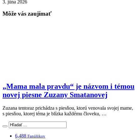
3. júna 2026
Môže vás zaujímať
„Mama mala pravdu“ je názvom i témou
novej piesne Zuzany Smatanovej
Zuzana tentoraz prichádza s piesňou, ktorú venovala svojej mame,
s piesňou, ktorej téma je blízka každému človeku, …
6,488
Fanúšikov