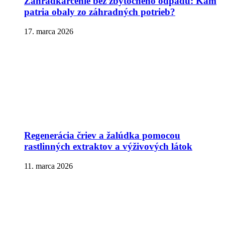
Záhradkárčenie bez zbytočného odpadu: Kam
patria obaly zo záhradných potrieb?
17. marca 2026
Regenerácia čriev a žalúdka pomocou
rastlinných extraktov a výživových látok
11. marca 2026