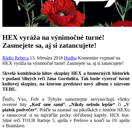
HEX vyráža na výnimočné turné!
Zasmejete sa, aj si zatancujete!
Rádio Rebeca
13. februára 2018
Hudba
Komentáre vypnuté
na
HEX vyráža na výnimočné turné! Zasmejete sa, aj si zatancujete!
Skvelá kombinácia hitov skupiny HEX a humorných historiek
v podaní Silných rečí Jána Gorduliča. Tak bude vyzerať turné
kultovej skupiny, na ktorom predstaví nový album s názvom
TEBE.
Ďuďo, Yxo, Fefe a Tybyke samozrejme nevynechajú všetky
overené hity
„Keď sme sami“
,
„Nikdy nebolo lepšie“
či
„V
piatok podvečer“
. Príďte sa zasmiať na pikoškách z histórie HEXu
a zatancovať si na najväčšie pecky obľúbenej kapely. HEX feat.
Silné reči TOUR štartuje 5. apríla v Prešove a končí sa 19. apríla
v Bratislave.