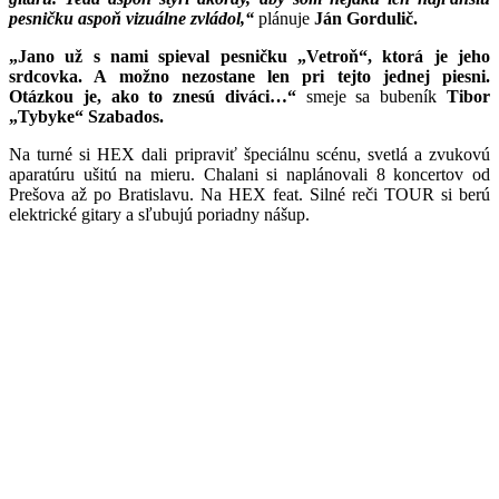
pesničku aspoň vizuálne zvládol,“
plánuje
Ján Gordulič.
„Jano už s nami spieval pesničku „Vetroň“, ktorá je jeho
srdcovka. A možno nezostane len pri tejto jednej piesni.
Otázkou je, ako to znesú diváci…“
smeje sa bubeník
Tibor
„Tybyke“ Szabados.
Na turné si HEX dali pripraviť špeciálnu scénu, svetlá a zvukovú
aparatúru ušitú na mieru. Chalani si naplánovali 8 koncertov od
Prešova až po Bratislavu. Na HEX feat. Silné reči TOUR si berú
elektrické gitary a sľubujú poriadny nášup.