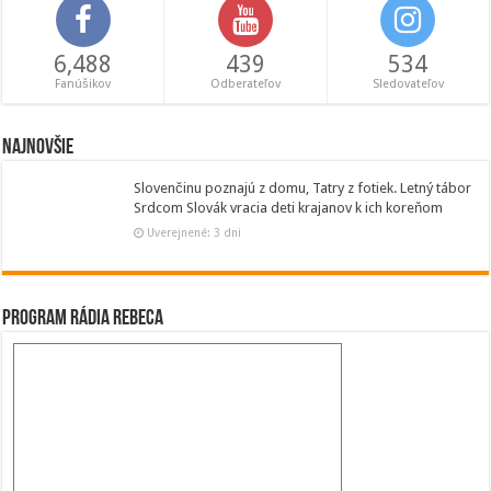
6,488
439
534
Fanúšikov
Odberateľov
Sledovateľov
Najnovšie
Slovenčinu poznajú z domu, Tatry z fotiek. Letný tábor
Srdcom Slovák vracia deti krajanov k ich koreňom
Uverejnené: 3 dni
Program Rádia Rebeca