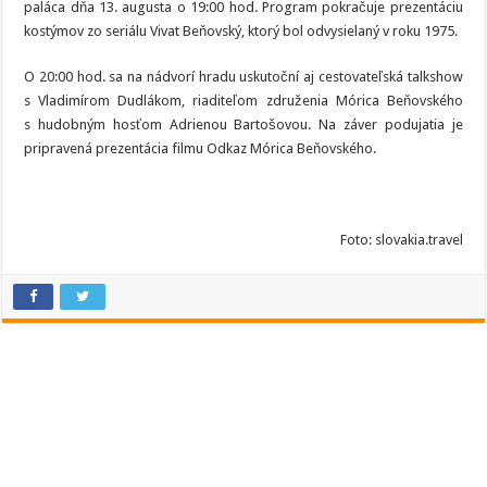
paláca dňa 13. augusta o 19:00 hod. Program pokračuje prezentáciu
kostýmov zo seriálu Vivat Beňovský, ktorý bol odvysielaný v roku 1975.
O 20:00 hod. sa na nádvorí hradu uskutoční aj cestovateľská talkshow
s Vladimírom Dudlákom, riaditeľom združenia Mórica Beňovského
s hudobným hosťom Adrienou Bartošovou. Na záver podujatia je
pripravená prezentácia filmu Odkaz Mórica Beňovského.
Foto: slovakia.travel