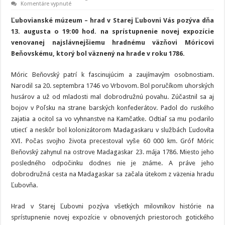
na
Komentáre vypnuté
Hrad
Ľubochňa
Ľubovianské múzeum – hrad v Starej Ľubovni Vás pozýva dňa
13. augusta o 19:00 hod. na sprístupnenie novej expozície
venovanej najslávnejšiemu hradnému väzňovi Móricovi
Beňovskému, ktorý bol väznený na hrade v roku 1786.
Móric Beňovský patrí k fascinujúcim a zaujímavým osobnostiam.
Narodil sa 20. septembra 1746 vo Vrbovom. Bol poručíkom uhorských
husárov a už od mladosti mal dobrodružnú povahu. Zúčastnil sa aj
bojov v Poľsku na strane barských konfederátov. Padol do ruského
zajatia a ocitol sa vo vyhnanstve na Kamčatke. Odtiaľ sa mu podarilo
utiecť a neskôr bol kolonizátorom Madagaskaru v službách Ľudovíta
XVI. Počas svojho života precestoval vyše 60 000 km. Gróf Móric
Beňovský zahynul na ostrove Madagaskar 23. mája 1786. Miesto jeho
posledného odpočinku dodnes nie je známe. A práve jeho
dobrodružná cesta na Madagaskar sa začala útekom z väzenia hradu
Ľubovňa.
Hrad v Starej Ľubovni pozýva všetkých milovníkov histórie na
sprístupnenie novej expozície v obnovených priestoroch gotického