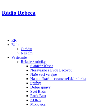
Rádio Rebeca
RR
Rádio
O rádiu
Náš tím
Vysielanie
Relácie / rubriky
Šlabikár šťastia
Nezáväzne s Evou Lacovou
Naše veci verejné
Na potulkách – cestovateľská rubrika
Správy
Dobré správy
Svet Bizár
Rock Beat
KORS
Miklovica