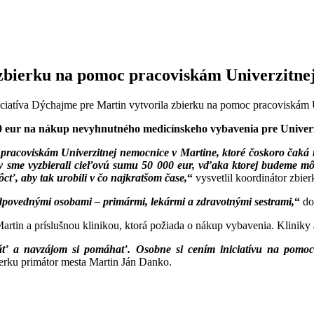
 zbierku na pomoc pracoviskám Univerzitne
iciatíva Dýchajme pre Martin vytvorila zbierku na pomoc pracoviskám 
00 eur na nákup nevyhnutného medicínskeho vybavenia pre Univer
ť pracoviskám Univerzitnej nemocnice v Martine, ktoré čoskoro čaká
by sme vyzbierali cieľovú sumu 50 000 eur, vďaka ktorej budeme m
cť, aby tak urobili v čo najkratšom čase,
“
vysvetlil koordinátor zbier
povednými osobami – primármi, lekármi a zdravotnými sestrami,
“
dop
tin a príslušnou klinikou, ktorá požiada o nákup vybavenia. Kliniky 
áť a navzájom si pomáhať. Osobne si cením iniciatívu na pomoc m
erku primátor mesta Martin Ján Danko.