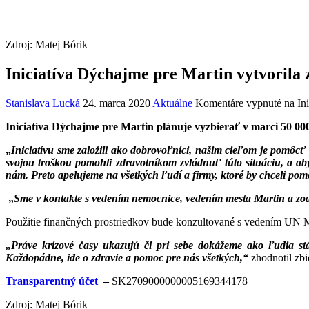
Zdroj: Matej Bórik
Iniciatíva Dýchajme pre Martin vytvorila
Stanislava Lucká
24. marca 2020
Aktuálne
Komentáre vypnuté
na In
Iniciatíva Dýchajme pre Martin plánuje vyzbierať v marci 50 0
„
Iniciatívu sme založili ako dobrovoľníci, našim cieľom je pomôc
svojou troškou pomohli zdravotníkom zvládnuť túto situáciu, a a
nám. Preto apelujeme na všetkých ľudí a firmy, ktoré by chceli pomô
„
Sme v kontakte s vedením nemocnice, vedením mesta Martin a zod
Použitie finančných prostriedkov bude konzultované s vedením UN Mar
„Práve krízové časy ukazujú či pri sebe dokážeme ako ľudia st
Každopádne, ide o zdravie a pomoc pre nás všetkých,“
zhodnotil zbi
Transparentný účet
–
SK2709000000005169344178
Zdroj: Matej Bórik