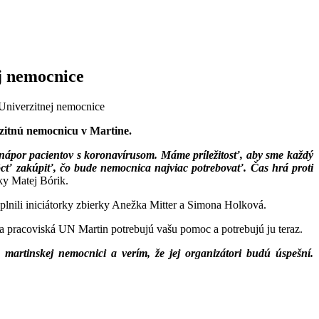
j nemocnice
Univerzitnej nemocnice
zitnú nemocnicu v Martine.
 nápor pacientov s koronavírusom. Máme príležitosť, aby sme každý
ôcť zakúpiť, čo bude nemocnica najviac potrebovať. Čas hrá proti
ky Matej Bórik.
lnili iniciátorky zbierky Anežka Mitter a Simona Holková.
a pracoviská UN Martin potrebujú vašu pomoc a potrebujú ju teraz.
artinskej nemocnici a verím, že jej organizátori budú úspešní.