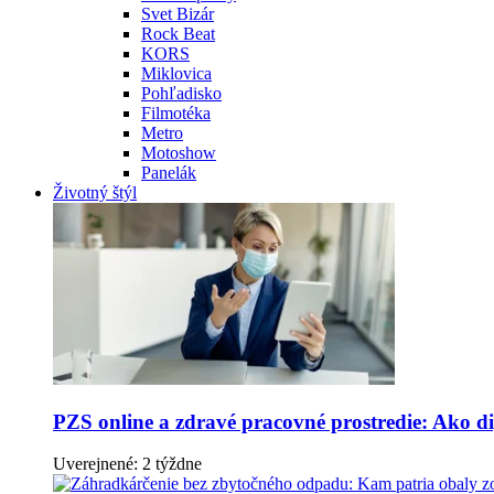
Svet Bizár
Rock Beat
KORS
Miklovica
Pohľadisko
Filmotéka
Metro
Motoshow
Panelák
Životný štýl
PZS online a zdravé pracovné prostredie: Ako dig
Uverejnené: 2 týždne