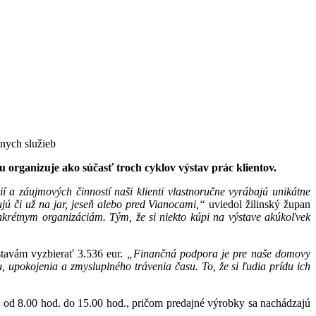
lnych služieb
 organizuje ako súčasť troch cyklov výstav prác klientov.
 a záujmových činností naši klienti vlastnoručne vyrábajú unikátne
jú či už na jar, jeseň alebo pred Vianocami,“
uviedol žilinský župan
nkrétnym organizáciám. Tým, že si niekto kúpi na výstave akúkoľvek
tavám vyzbierať 3.536 eur.
„Finančná podpora je pre naše domovy
u, upokojenia a zmysluplného trávenia času. To, že si ľudia prídu ich
ň od 8.00 hod. do 15.00 hod., pričom predajné výrobky sa nachádzajú