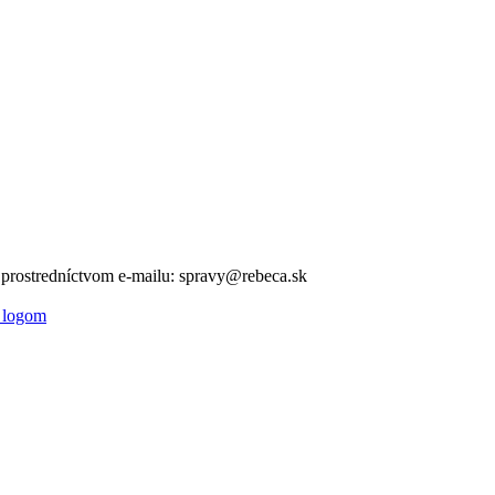
v prostredníctvom e-mailu: spravy@rebeca.sk
 logom