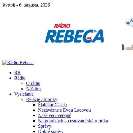
štvrtok - 6. augusta, 2026
RR
Rádio
O rádiu
Náš tím
Vysielanie
Relácie / rubriky
Šlabikár šťastia
Nezáväzne s Evou Lacovou
Naše veci verejné
Na potulkách – cestovateľská rubrika
Správy
Dobré správy