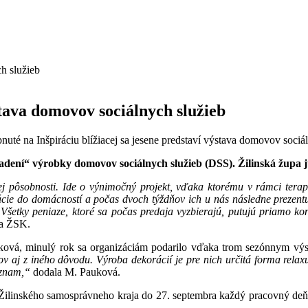
ýstava domovov sociálnych služieb
pnuté
na Inšpiráciu blížiacej sa jesene predstaví výstava domovov sociá
dení“ výrobky domovov sociálnych služieb (DSS). Žilinská župa ju
j pôsobnosti. Ide o výnimočný projekt, vďaka ktorému v rámci terapií
rácie do domácností a počas dvoch týždňov ich u nás následne prezentu
Všetky peniaze, ktoré sa počas predaja vyzbierajú, putujú priamo ko
da ŽSK.
ková, minulý rok sa organizáciám podarilo vďaka trom sezónnym výs
ov aj z iného dôvodu. Výroba dekorácií je pre nich určitá forma relax
ýznam,“
dodala M. Pauková.
r Žilinského samosprávneho kraja do 27. septembra každý pracovný de