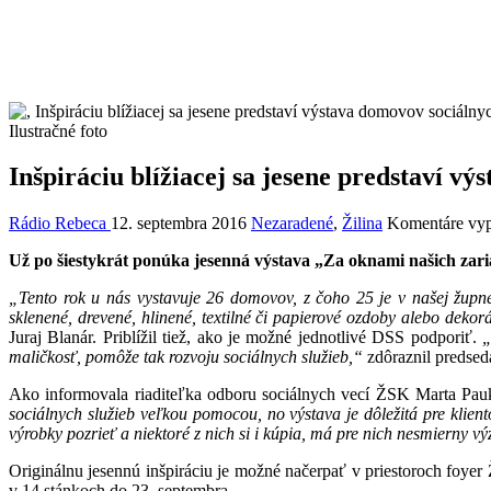
Ilustračné foto
Inšpiráciu blížiacej sa jesene predstaví v
Rádio Rebeca
12. septembra 2016
Nezaradené
,
Žilina
Komentáre vy
Už po šiestykrát ponúka jesenná výstava „Za oknami našich zaria
„Tento rok u nás vystavuje 26 domovov, z čoho 25 je v našej župne
sklenené, drevené, hlinené, textilné či papierové ozdoby alebo deko
Juraj Blanár. Priblížil tiež, ako je možné jednotlivé DSS podporiť.
„
maličkosť, pomôže tak rozvoju sociálnych služieb,“
zdôraznil predse
Ako informovala riaditeľka odboru sociálnych vecí ŽSK Marta Pau
sociálnych služieb veľkou pomocou, no výstava je dôležitá pre klient
výrobky pozrieť a niektoré z nich si i kúpia, má pre nich nesmierny v
Originálnu jesennú inšpiráciu je možné načerpať v priestoroch foye
v 14 stánkoch do 23. septembra.