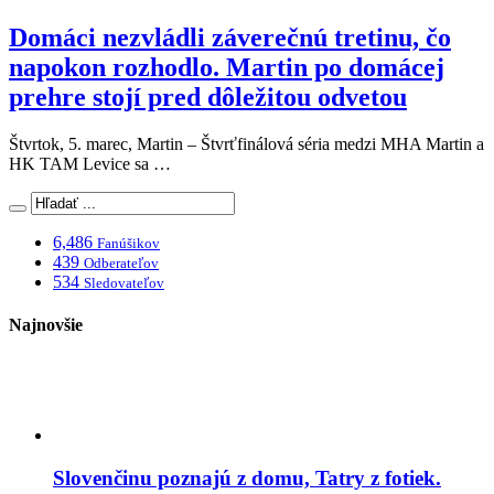
Domáci nezvládli záverečnú tretinu, čo
napokon rozhodlo. Martin po domácej
prehre stojí pred dôležitou odvetou
Štvrtok, 5. marec, Martin – Štvrťfinálová séria medzi MHA Martin a
HK TAM Levice sa …
6,486
Fanúšikov
439
Odberateľov
534
Sledovateľov
Najnovšie
Slovenčinu poznajú z domu, Tatry z fotiek.