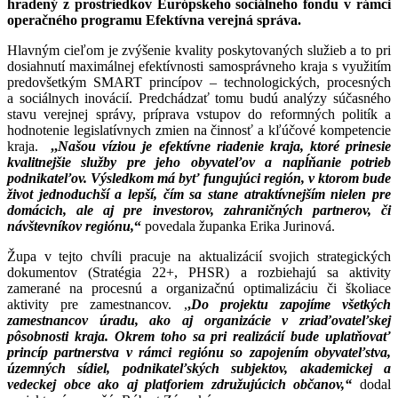
hradený z prostriedkov Európskeho sociálneho fondu v rámci
operačného programu Efektívna verejná správa.
Hlavným cieľom je zvýšenie kvality poskytovaných služieb a to pri
dosiahnutí maximálnej efektívnosti samosprávneho kraja s využitím
predovšetkým SMART princípov – technologických, procesných
a sociálnych inovácií. Predchádzať tomu budú analýzy súčasného
stavu verejnej správy, príprava vstupov do reformných politík a
hodnotenie legislatívnych zmien na činnosť a kľúčové kompetencie
kraja.
,,
Našou víziou je efektívne riadenie kraja, ktoré prinesie
kvalitnejšie služby pre jeho obyvateľov a napĺňanie potrieb
podnikateľov. Výsledkom má byť fungujúci región, v ktorom bude
život jednoduchší a lepší, čím sa stane atraktívnejším nielen pre
domácich, ale aj pre investorov, zahraničných partnerov, či
návštevníkov regiónu,
“
povedala županka Erika Jurinová.
Župa v tejto chvíli pracuje na aktualizácií svojich strategických
dokumentov (Stratégia 22+, PHSR) a rozbiehajú sa aktivity
zamerané na procesnú a organizačnú optimalizáciu či školiace
aktivity pre zamestnancov. ,
,
Do projektu zapojíme všetkých
zamestnancov úradu, ako aj organizácie v zriaďovateľskej
pôsobnosti kraja. Okrem toho sa pri realizácií bude uplatňovať
princíp partnerstva v rámci regiónu so zapojením obyvateľstva,
územných sídiel, podnikateľských subjektov, akademickej a
vedeckej obce ako aj platforiem združujúcich občanov,“
dodal