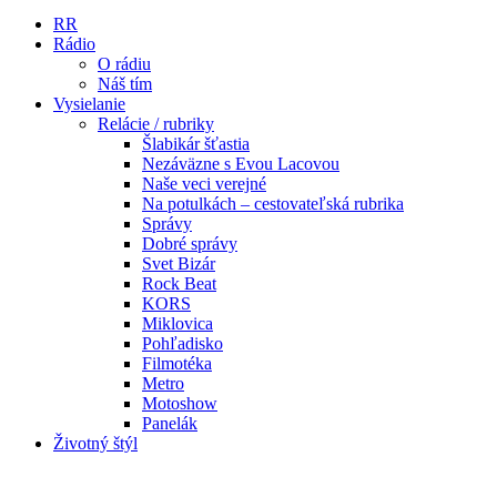
RR
Rádio
O rádiu
Náš tím
Vysielanie
Relácie / rubriky
Šlabikár šťastia
Nezáväzne s Evou Lacovou
Naše veci verejné
Na potulkách – cestovateľská rubrika
Správy
Dobré správy
Svet Bizár
Rock Beat
KORS
Miklovica
Pohľadisko
Filmotéka
Metro
Motoshow
Panelák
Životný štýl