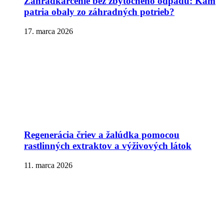
Záhradkárčenie bez zbytočného odpadu: Kam
patria obaly zo záhradných potrieb?
17. marca 2026
Regenerácia čriev a žalúdka pomocou
rastlinných extraktov a výživových látok
11. marca 2026