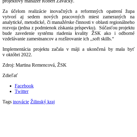
projektový manažér Róbert Závacký.
Za účelom realizácie inovačných a reformných opatrení župa
vytvorí aj sedem nových pracovných miest zameraných na
analytické, metodické, či manažérske činnosti v oblasti regionálneho
rozvoja (jedna z podmienok získania príspevku). Súčasťou projektu
bude zavedenie systému riadenia kvality ŽSK ako i odborné
vzdelávanie zamestnancov a rozširovanie ich ,,soft skills.“
Implementácia projektu začala v máji a ukončená by mala byť
v októbri 2022.
Zdroj: Martina Remencová, ŽSK
Zdieľať
Facebook
Twitter
Tags
inovácie
Žilinský kraj