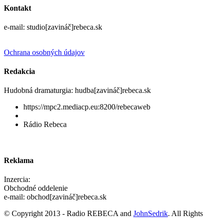
Kontakt
e-mail: studio[zavináč]rebeca.sk
Ochrana osobných údajov
Redakcia
Hudobná dramaturgia: hudba[zavináč]rebeca.sk
https://mpc2.mediacp.eu:8200/rebecaweb
Rádio Rebeca
Reklama
Inzercia:
Obchodné oddelenie
e-mail: obchod[zavináč]rebeca.sk
© Copyright 2013 - Radio REBECA and
JohnSedrik
. All Rights