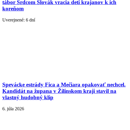
tábor Srdcom Slovák vracia deti krajanov k ich
koreňom
Uverejnené: 6 dní
Spevácke estrády Fica a Mečiara opakovať nechcel.
Kandidát na župana v Žilinskom kraji stavil na
vlastný hudobný klip
6. júla 2026