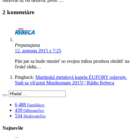
budoval už od detstva, preto …
2 komentáre
Prepanajana
12. augusta 2015 z 7:25
Pán jan sa bude musieť so svojou milou prosbou obrátiť na
české rádia…
Pingback:
Martinská metalová kapela EUFORY oslavuje.
Stali sa víťazmi Muzikomatu 2015! | Rádio Rebeca
6,488
Fanúšikov
439
Odberateľov
534
Sledovateľov
Najnovšie