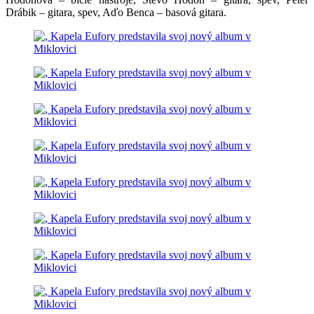
Drábik – gitara, spev, Aďo Benca – basová gitara.