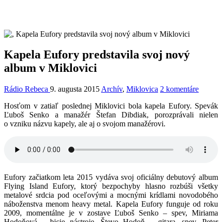
Kapela Eufory predstavila svoj nový
album v Miklovici
Rádio Rebeca
9. augusta 2015
Archív
,
Miklovica
2 komentáre
Hosťom v zatiaľ poslednej Miklovici bola kapela Eufory. Spevák
Ľuboš Senko a manažér Štefan Dibdiak, porozprávali nielen
o vzniku názvu kapely, ale aj o svojom manažérovi.
Eufory začiatkom leta 2015 vydáva svoj oficiálny debutový album
Flying Island Eufory, ktorý bezpochyby hlasno rozbúši všetky
metalové srdcia pod oceľovými a mocnými krídlami novodobého
náboženstva menom heavy metal. Kapela Eufory funguje od roku
2009, momentálne je v zostave Ľuboš Senko – spev, Miriama
Hodoňová – bicie nástroje, Števo Hodoň – gitara, spev, Peter