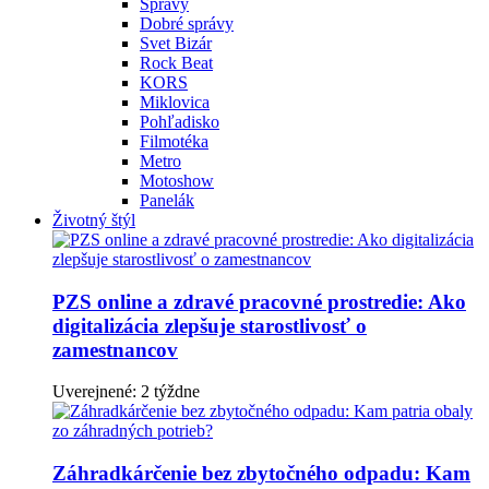
Správy
Dobré správy
Svet Bizár
Rock Beat
KORS
Miklovica
Pohľadisko
Filmotéka
Metro
Motoshow
Panelák
Životný štýl
PZS online a zdravé pracovné prostredie: Ako
digitalizácia zlepšuje starostlivosť o
zamestnancov
Uverejnené: 2 týždne
Záhradkárčenie bez zbytočného odpadu: Kam