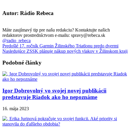
Autor: Rádio Rebeca
Máte zaujímavý tip pre našu redakciu? Kontaktujte našich
redaktorov prostredníctvom e-mailu: spravy@rebeca.sk
@radio_rebeca
Predošlé
17. ročník Garmin Žilinského Triatlonu predo dvermi
Nasledujúce
ZSSK plánuje nákup nových vlakov v Žilinskom kraji
Podobné články
Igor Dobrovolný vo svojej novej publikácii
predstavuje Riadok ako ho nepoznáme
16. mája 2023