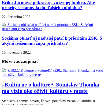
Erika Jurinová pokračuje vo svojej funkcii. Aké
priority si stanovila do ďalšieho obdobia?
22. decembra 2022
Sociálna oblasť aj naďalej patrí k prioritám ŽSK. S
akými riešeniami župa prichádza?
16. novembra 2022
Môže vás zaujímať
„Kultúrne o kultúre“. Stanislav Thomka
ma víziu ako oživiť kultúru v meste
Stanislav Thomka hovorí, že svoj pozitívny vzťah ku kultúre si