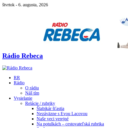
štvrtok - 6. augusta, 2026
Rádio Rebeca
RR
Rádio
O rádiu
Náš tím
Vysielanie
Relácie / rubriky
Šlabikár šťastia
Nezáväzne s Evou Lacovou
Naše veci verejné
Na potulkách – cestovateľská rubrika