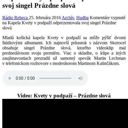
svoj singel Prázdne slová
Rádio Rebeca
25. februára 2016
Archív
,
Hudba
Komentáre vypnuté
na Kapela Kvety v podpaží odprezentovala svoj singel Prázdne
slová
Mladá košická kapela Kvety v podpaží sa môže pýšiť dvomi
štúdiovými albumami. Ich najnovší prírastok s názvom Skorocel
obsahuje singel Prázdne slová, ktorého videoklip mal
prednedávnom svoju premiéru. Viac o skladbe, o klipe a iných
zaujímavostiach prezradil už samotný spevák Martin Lechman
v telefonickom rozhovore s moderátorom Martinom Kalinčákom.
Video: Kvety v podpaží – Prázdne slová