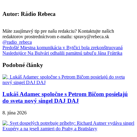
Autor: Rádio Rebeca
Máte zaujímavý tip pre našu redakciu? Kontaktujte našich
redaktorov prostredníctvom e-mailu: spravy@rebeca.sk
@radio_rebeca
Predošlé
Miestna komunikácia v Bytčici bola zrekonštruovaná
Nasledujúce
Na Bulvári odhalili pamätnú tabuľu Jána Frátrika
Podobné články
Lukáš Adamec spoločne s Petrom Bičom posielajú
do sveta nový singel DAJ DAJ
8. júna 2026