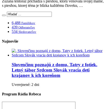
Zuzana tentoraz prichádza s piesňou, ktorú venovala svojej mame,
s piesňou, ktorej téma je blízka každému človeku, …
6,488
Fanúšikov
439
Odberateľov
534
Sledovateľov
Najnovšie
Slovenčinu poznajú z domu, Tatry z fotiek.
Letný tábor Srdcom Slovák vracia deti
krajanov k ich koreňom
Uverejnené: 2 dni
Program Rádia Rebeca