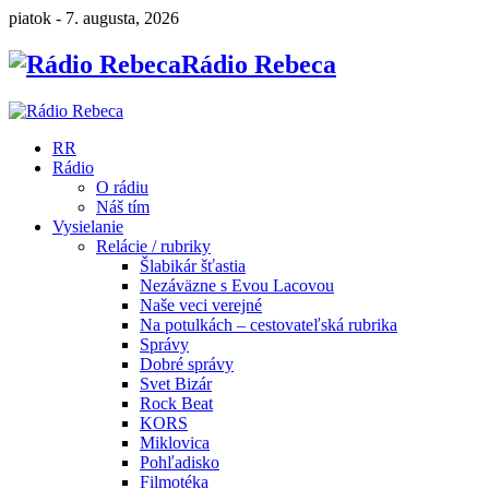
piatok - 7. augusta, 2026
Rádio Rebeca
RR
Rádio
O rádiu
Náš tím
Vysielanie
Relácie / rubriky
Šlabikár šťastia
Nezáväzne s Evou Lacovou
Naše veci verejné
Na potulkách – cestovateľská rubrika
Správy
Dobré správy
Svet Bizár
Rock Beat
KORS
Miklovica
Pohľadisko
Filmotéka