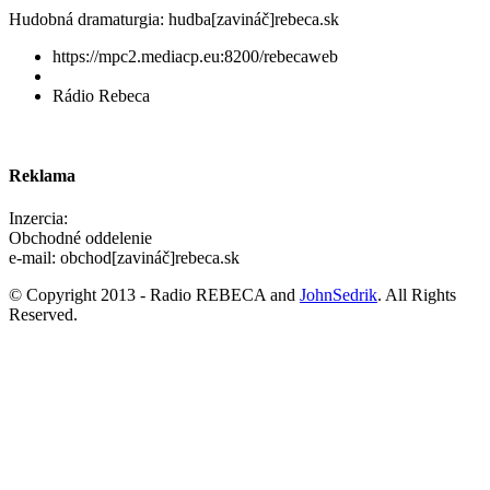
Hudobná dramaturgia: hudba[zavináč]rebeca.sk
https://mpc2.mediacp.eu:8200/rebecaweb
Rádio Rebeca
Reklama
Inzercia:
Obchodné oddelenie
e-mail: obchod[zavináč]rebeca.sk
© Copyright 2013 - Radio REBECA and
JohnSedrik
. All Rights
Reserved.