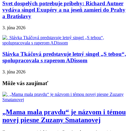
Svet dospelých potrebuje príbehy: Richard Autner
vydáva singel Exupéry a na jeseň zamieri do Prahy
a Bratislavy
3. júna 2026
Slávka Tkáčová predstavuje letný singel „S tebou“,
spolupracovala s raperom ADissom
3. júna 2026
Môže vás zaujímať
„Mama mala pravdu“ je názvom i témou
novej piesne Zuzany Smatanovej