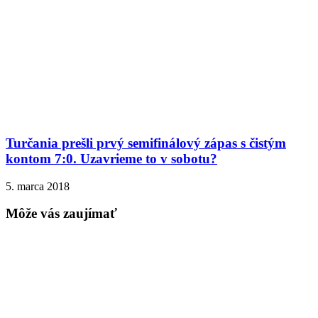
Turčania prešli prvý semifinálový zápas s čistým
kontom 7:0. Uzavrieme to v sobotu?
5. marca 2018
Môže vás zaujímať