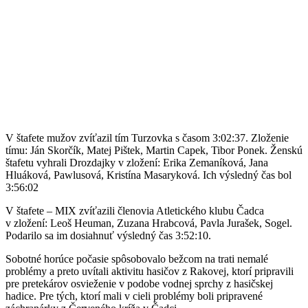
V štafete mužov zvíťazil tím Turzovka s časom 3:02:37. Zloženie
tímu: Ján Skorčík, Matej Pištek, Martin Capek, Tibor Ponek. Ženskú
štafetu vyhrali Drozdajky v zložení: Erika Zemaníková, Jana
Hluáková, Pawlusová, Kristína Masaryková. Ich výsledný čas bol
3:56:02
V štafete – MIX zvíťazili členovia Atletického klubu Čadca
v zložení: Leoš Heuman, Zuzana Hrabcová, Pavla Jurašek, Sogel.
Podarilo sa im dosiahnuť výsledný čas 3:52:10.
Sobotné horúce počasie spôsobovalo bežcom na trati nemalé
problémy a preto uvítali aktivitu hasičov z Rakovej, ktorí pripravili
pre pretekárov osvieženie v podobe vodnej sprchy z hasičskej
hadice. Pre tých, ktorí mali v cieli problémy boli pripravené