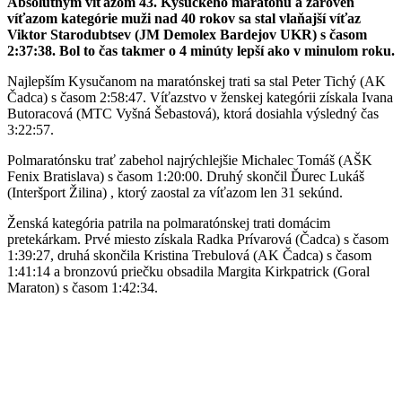
Absolútnym víťazom 43. Kysuckého maratónu a zároveň
víťazom kategórie muži nad 40 rokov sa stal vlaňajší víťaz
Viktor Starodubtsev (JM Demolex Bardejov UKR) s časom
2:37:38. Bol to čas takmer o 4 minúty lepší ako v minulom roku.
Najlepším Kysučanom na maratónskej trati sa stal Peter Tichý (AK
Čadca) s časom 2:58:47. Víťazstvo v ženskej kategórii získala Ivana
Butoracová (MTC Vyšná Šebastová), ktorá dosiahla výsledný čas
3:22:57.
Polmaratónsku trať zabehol najrýchlejšie Michalec Tomáš (AŠK
Fenix Bratislava) s časom 1:20:00. Druhý skončil Ďurec Lukáš
(Interšport Žilina) , ktorý zaostal za víťazom len 31 sekúnd.
Ženská kategória patrila na polmaratónskej trati domácim
pretekárkam. Prvé miesto získala Radka Prívarová (Čadca) s časom
1:39:27, druhá skončila Kristina Trebulová (AK Čadca) s časom
1:41:14 a bronzovú priečku obsadila Margita Kirkpatrick (Goral
Maraton) s časom 1:42:34.