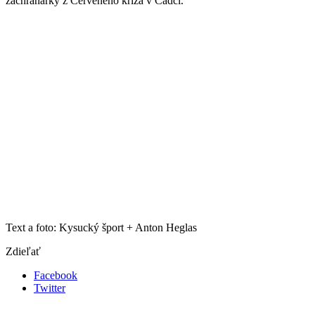
záchranárky z Červeného kríža v Čadci.
Text a foto: Kysucký šport + Anton Heglas
Zdieľať
Facebook
Twitter