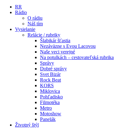
RR
Rádio
O rádiu
Náš tím
Vysielanie
Relácie / rubriky
Šlabikár šťastia
Nezáväzne s Evou Lacovou
Naše veci verejné
Na potulkách – cestovateľská rubrika
Správy
Dobré správy
Svet Bizár
Rock Beat
KORS
Miklovica
Pohľadisko
Filmotéka
Metro
Motoshow
Panelák
Životný štýl