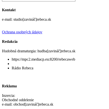
Kontakt
e-mail: studio[zavináč]rebeca.sk
Ochrana osobných údajov
Redakcia
Hudobná dramaturgia: hudba[zavináč]rebeca.sk
https://mpc2.mediacp.eu:8200/rebecaweb
Rádio Rebeca
Reklama
Inzercia:
Obchodné oddelenie
e-mail: obchod[zavináč]rebeca.sk