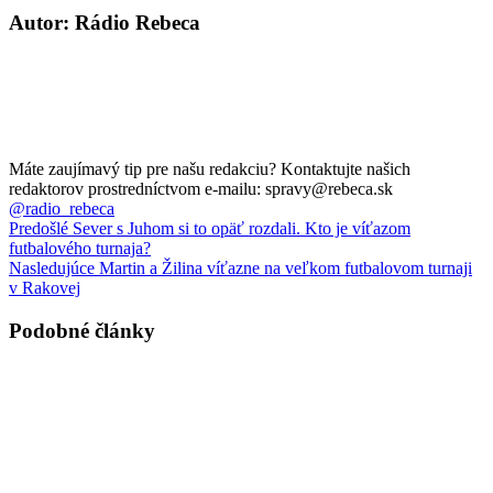
Autor: Rádio Rebeca
Máte zaujímavý tip pre našu redakciu? Kontaktujte našich
redaktorov prostredníctvom e-mailu: spravy@rebeca.sk
@radio_rebeca
Predošlé
Sever s Juhom si to opäť rozdali. Kto je víťazom
futbalového turnaja?
Nasledujúce
Martin a Žilina víťazne na veľkom futbalovom turnaji
v Rakovej
Podobné články