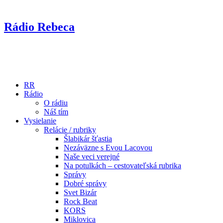
Rádio Rebeca
RR
Rádio
O rádiu
Náš tím
Vysielanie
Relácie / rubriky
Šlabikár šťastia
Nezáväzne s Evou Lacovou
Naše veci verejné
Na potulkách – cestovateľská rubrika
Správy
Dobré správy
Svet Bizár
Rock Beat
KORS
Miklovica