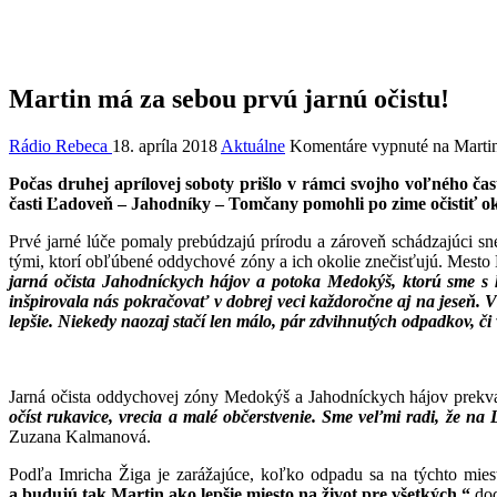
Martin má za sebou prvú jarnú očistu!
Rádio Rebeca
18. apríla 2018
Aktuálne
Komentáre vypnuté
na Martin
Počas druhej aprílovej soboty prišlo v rámci svojho voľného ča
časti Ľadoveň – Jahodníky – Tomčany pomohli po zime očistiť ok
Prvé jarné lúče pomaly prebúdzajú prírodu a zároveň schádzajúci sne
tými, ktorí obľúbené oddychové zóny a ich okolie znečisťujú. Mesto 
jarná očista Jahodníckych hájov a potoka Medokýš, ktorú sme s 
inšpirovala nás pokračovať v dobrej veci každoročne aj na jeseň. V
lepšie. Niekedy naozaj stačí len málo, pár zdvihnutých
odpadkov, či
Jarná očista oddychovej zóny Medokýš a Jahodníckych hájov prekva
očíst rukavice, vrecia a malé občerstvenie. Sme veľmi radi,
že na 
Zuzana Kalmanová.
Podľa Imricha Žiga je zarážajúce, koľko odpadu sa na týchto mies
a budujú tak Martin ako lepšie miesto na život pre všetkých,“
dod