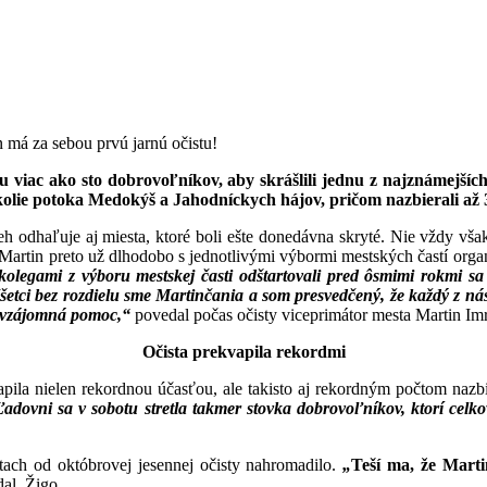
 má za sebou prvú jarnú očistu!
su viac ako sto dobrovoľníkov, aby skrášlili jednu z najznámejš
olie potoka Medokýš a Jahodníckych hájov, pričom nazbierali až 
h odhaľuje aj miesta, ktoré boli ešte donedávna skryté. Nie vždy však
Martin preto už dlhodobo s jednotlivými výbormi mestských častí organ
kolegami z výboru mestskej časti
odštartovali pred ôsmimi rokmi sa
šetci bez
rozdielu sme Martinčania a som presvedčený, že každý z ná
 vzájomná pomoc,“
povedal počas očisty viceprimátor mesta Martin Imr
Očista prekvapila rekordmi
pila nielen rekordnou účasťou, ale takisto aj rekordným počtom naz
Ľadovni sa v sobotu stretla takmer stovka dobrovoľníkov, ktorí celk
tach od októbrovej jesennej očisty nahromadilo.
„
Teší ma, že Marti
al Žigo.