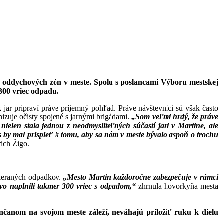
ích oddychových zón v meste. Spolu s poslancami Výboru mestskej
300 vriec odpadu.
 jar pripraví práve príjemný pohľad. Práve návštevníci sú však často
izuje očisty spojené s jarnými brigádami.
„Som veľmi hrdý, že práve
 nielen stala jednou z neodmysliteľných súčastí jari
v Martine, ale
s by mal prispieť k tomu, aby sa
nám v meste bývalo aspoň o trochu
ich Žigo.
bieraných odpadkov.
„Mesto Martin
každoročne zabezpečuje v rámci
ovo naplnili takmer
300 vriec s odpadom,“
zhrnula hovorkyňa mesta
nčanom na svojom meste záleží, neváhajú priložiť ruku k dielu