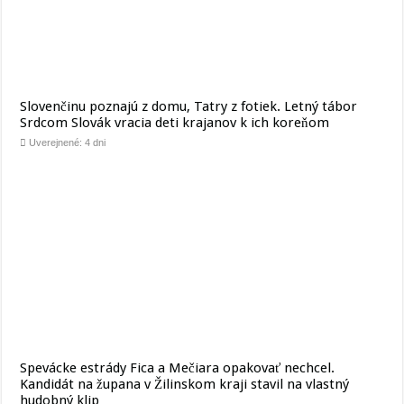
Slovenčinu poznajú z domu, Tatry z fotiek. Letný tábor
Srdcom Slovák vracia deti krajanov k ich koreňom
Uverejnené: 4 dni
Spevácke estrády Fica a Mečiara opakovať nechcel.
Kandidát na župana v Žilinskom kraji stavil na vlastný
hudobný klip