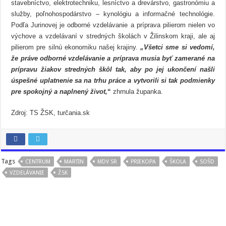
stavebníctvo, elektrotechniku, lesníctvo a drevárstvo, gastronómiu a
služby, poľnohospodárstvo – kynológiu a informačné technológie.
Podľa Jurinovej je odborné vzdelávanie a príprava pilierom nielen vo
výchove a vzdelávaní v stredných školách v Žilinskom kraji, ale aj
pilierom pre silnú ekonomiku našej krajiny.
„Všetci sme si vedomí,
že práve odborné vzdelávanie a príprava musia byť zamerané na
prípravu žiakov stredných škôl tak, aby po jej ukončení našli
úspešné uplatnenie sa na trhu práce a vytvorili si tak podmienky
pre spokojný a naplnený život,
“
zhrnula županka.
Zdroj: TS ŽSK, turčania.sk
Tags
CENTRUM
MARTIN
MDV SR
PRIEKOPA
ŠKOLA
SOŠD
VZDELÁVANIE
ŽSK