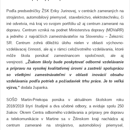
Podľa predsedníčky ŽSK Eriky Jurinovej, v centrách zameraných na
strojárstvo, automobilový priemysel, stavebníctvo, elektrotechniku, či
iné odvetvia, má kraj vo svojom portfóliu už aj centrum zamerané na
dopravu. Centrum vzniká na podnet Ministerstva dopravy (MDVaRR)
a jedného z najväčších zamestnávateľov na Slovensku – Železníc
SR. Centrum zohrá dôležitú úlohu nielen v oblasti výchovno-
vzdelávacej činnosti, ale aj v rámci celoživotného vzdelávania, ktoré
môže škola ponúkať zamestnancom spoločnosti, ale aj
verejnosti.
„Žiakom školy bude poskytovať odborné vzdelávanie
a prípravu na vysokej kvalitatívnej úrovni a zastreší spoluprácu
so všetkými zamestnávateľmi v oblasti inovácií obsahu
vzdelávania podľa potrieb a požiadaviek trhu práce. Je to veľká
výzva,“
dodala županka.
SOŠD Martin-Priekopa ponúka v aktuálnom školskom roku
2018/2019 štyri študijné a dva učebné odbory, a eviduje spolu 250
žiakov. Okrem Centra odborného vzdelávania a prípravy pre dopravu
a telekomunikácie v Martine sa v Žilinskom kraji nachádza aj
centrum zamerané na strojárstvo, automobilový priemysel,