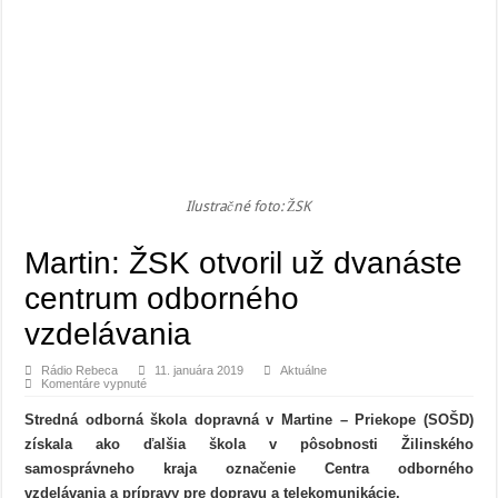
Ilustračné foto: ŽSK
Martin: ŽSK otvoril už dvanáste
centrum odborného
vzdelávania
Rádio Rebeca
11. januára 2019
Aktuálne
na
Komentáre vypnuté
Martin:
ŽSK
Stredná odborná škola dopravná v Martine – Priekope (SOŠD)
otvoril
už
získala ako ďalšia škola v pôsobnosti Žilinského
dvanáste
centrum
samosprávneho kraja označenie Centra odborného
odborného
vzdelávania
vzdelávania a prípravy pre dopravu a telekomunikácie.