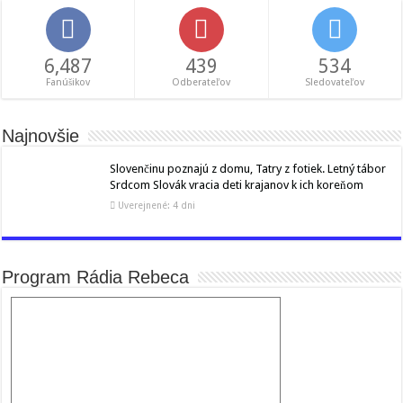
6,487
439
534
Fanúšikov
Odberateľov
Sledovateľov
Najnovšie
Slovenčinu poznajú z domu, Tatry z fotiek. Letný tábor
Srdcom Slovák vracia deti krajanov k ich koreňom
Uverejnené: 4 dni
Program Rádia Rebeca