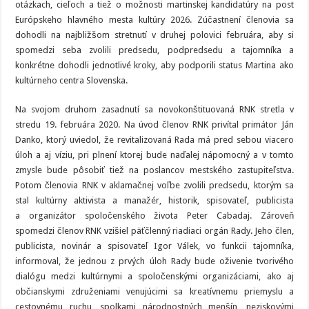
otázkach, cieľoch a tiež o možnosti martinskej kandidatúry na post
Európskeho hlavného mesta kultúry 2026. Zúčastnení členovia sa
dohodli na najbližšom stretnutí v druhej polovici februára, aby si
spomedzi seba zvolili predsedu, podpredsedu a tajomníka a
konkrétne dohodli jednotlivé kroky, aby podporili status Martina ako
kultúrneho centra Slovenska.
Na svojom druhom zasadnutí sa novokonštituovaná RNK stretla v
stredu 19. februára 2020. Na úvod členov RNK privítal primátor Ján
Danko, ktorý uviedol, že revitalizovaná Rada má pred sebou viacero
úloh a aj víziu, pri plnení ktorej bude naďalej nápomocný a v tomto
zmysle bude pôsobiť tiež na poslancov mestského zastupiteľstva.
Potom členovia RNK v aklamačnej voľbe zvolili predsedu, ktorým sa
stal kultúrny aktivista a manažér, historik, spisovateľ, publicista
a organizátor spoločenského života Peter Cabadaj. Zároveň
spomedzi členov RNK vzišiel päťčlenný riadiaci orgán Rady. Jeho člen,
publicista, novinár a spisovateľ Igor Válek, vo funkcii tajomníka,
informoval, že jednou z prvých úloh Rady bude oživenie tvorivého
dialógu medzi kultúrnymi a spoločenskými organizáciami, ako aj
občianskymi združeniami venujúcimi sa kreatívnemu priemyslu a
cestovnému ruchu, spolkami národnostných menšín, neziskovými