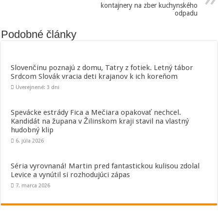
kontajnery na zber kuchynského
odpadu
Podobné články
Slovenčinu poznajú z domu, Tatry z fotiek. Letný tábor
Srdcom Slovák vracia deti krajanov k ich koreňom
Uverejnené: 3 dni
Spevácke estrády Fica a Mečiara opakovať nechcel.
Kandidát na župana v Žilinskom kraji stavil na vlastný
hudobný klip
6. júla 2026
Séria vyrovnaná! Martin pred fantastickou kulisou zdolal
Levice a vynútil si rozhodujúci zápas
7. marca 2026