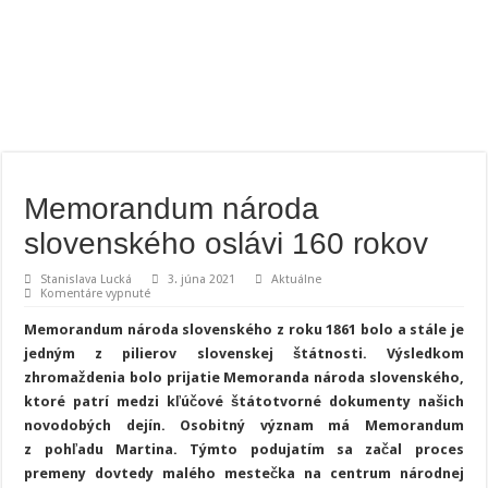
Memorandum národa
slovenského oslávi 160 rokov
Stanislava Lucká
3. júna 2021
Aktuálne
na
Komentáre vypnuté
Memorandum
národa
Memorandum národa slovenského z roku 1861 bolo a stále je
slovenského
oslávi
jedným z pilierov slovenskej štátnosti. Výsledkom
160
zhromaždenia bolo prijatie Memoranda národa slovenského,
rokov
ktoré patrí medzi kľúčové štátotvorné dokumenty našich
novodobých dejín. Osobitný význam má Memorandum
z pohľadu Martina. Týmto podujatím sa začal proces
premeny dovtedy malého mestečka na centrum národnej