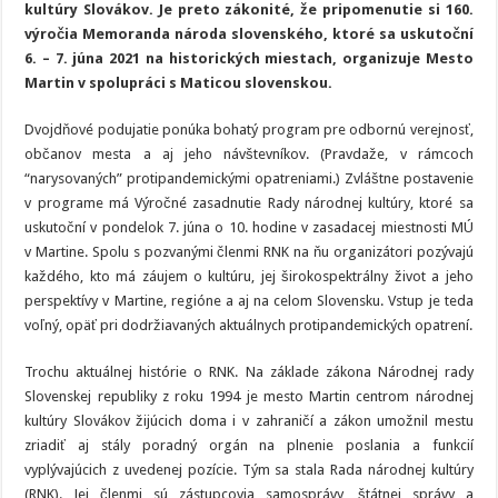
kultúry Slovákov. Je preto zákonité, že pripomenutie si 160.
výročia Memoranda národa slovenského, ktoré sa uskutoční
6. – 7. júna 2021 na historických miestach, organizuje Mesto
Martin v spolupráci s Maticou slovenskou.
Dvojdňové podujatie ponúka bohatý program pre odbornú verejnosť,
občanov mesta a aj jeho návštevníkov. (Pravdaže, v rámcoch
“narysovaných” protipandemickými opatreniami.) Zvláštne postavenie
v programe má Výročné zasadnutie Rady národnej kultúry, ktoré sa
uskutoční v pondelok 7. júna o 10. hodine v zasadacej miestnosti MÚ
v Martine. Spolu s pozvanými členmi RNK na ňu organizátori pozývajú
každého, kto má záujem o kultúru, jej širokospektrálny život a jeho
perspektívy v Martine, regióne a aj na celom Slovensku. Vstup je teda
voľný, opäť pri dodržiavaných aktuálnych protipandemických opatrení.
Trochu aktuálnej histórie o RNK. Na základe zákona Národnej rady
Slovenskej republiky z roku 1994 je mesto Martin centrom národnej
kultúry Slovákov žijúcich doma i v zahraničí a zákon umožnil mestu
zriadiť aj stály poradný orgán na plnenie poslania a funkcií
vyplývajúcich z uvedenej pozície. Tým sa stala Rada národnej kultúry
(RNK). Jej členmi sú zástupcovia samosprávy, štátnej správy a