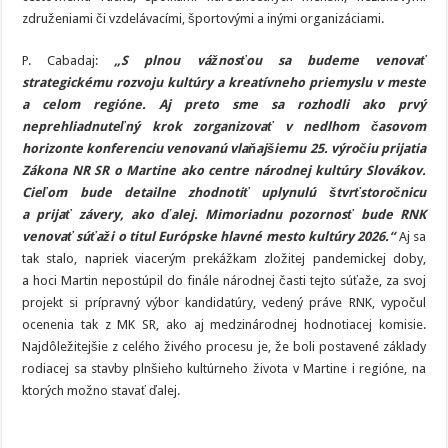
združeniami či vzdelávacími, športovými a inými organizáciami.
P. Cabadaj:
„S plnou vážnosťou sa budeme venovať
strategickému rozvoju kultúry a kreatívneho priemyslu v meste
a celom regióne. Aj preto sme sa rozhodli ako prvý
neprehliadnuteľný krok zorganizovať v nedlhom časovom
horizonte konferenciu venovanú vlaňajšiemu 25. výročiu prijatia
Zákona NR SR o Martine ako centre národnej kultúry Slovákov.
Cieľom bude detailne zhodnotiť uplynulú štvrťstoročnicu
a prijať závery, ako ďalej. Mimoriadnu pozornosť bude RNK
venovať súťaži o titul Európske hlavné mesto kultúry 2026.“
Aj sa
tak stalo, napriek viacerým prekážkam zložitej pandemickej doby,
a hoci Martin nepostúpil do finále národnej časti tejto súťaže, za svoj
projekt si prípravný výbor kandidatúry, vedený práve RNK, vypočul
ocenenia tak z MK SR, ako aj medzinárodnej hodnotiacej komisie.
Najdôležitejšie z celého živého procesu je, že boli postavené základy
rodiacej sa stavby plnšieho kultúrneho života v Martine i regióne, na
ktorých možno stavať ďalej.