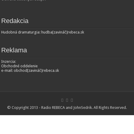
Redakcia
Hudobná dramaturgia: hudba[zavináč]rebeca.sk
Reklama
Inzercia:
Obchodné oddelenie
e-mail: obchod[zavináč]rebeca.sk
© Copyright 2013 - Radio REBECA and
JohnSedrik
. All Rights Reserved.