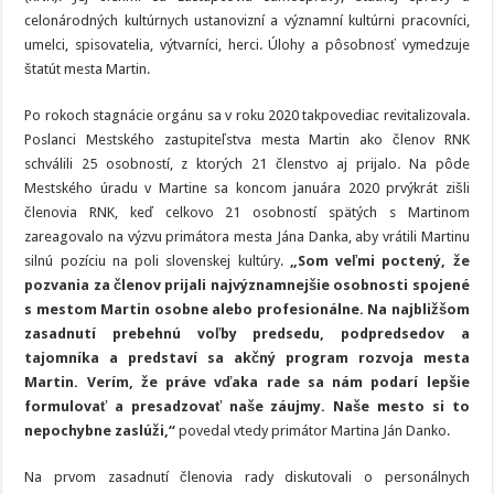
celonárodných kultúrnych ustanovizní a významní kultúrni pracovníci,
umelci, spisovatelia, výtvarníci, herci. Úlohy a pôsobnosť vymedzuje
štatút mesta Martin.
Po rokoch stagnácie orgánu sa v roku 2020 takpovediac revitalizovala.
Poslanci Mestského zastupiteľstva mesta Martin ako členov RNK
schválili 25 osobností, z ktorých 21 členstvo aj prijalo
.
Na pôde
Mestského úradu v Martine sa koncom januára 2020 prvýkrát zišli
členovia RNK, keď celkovo 21 osobností spätých s Martinom
zareagovalo na výzvu primátora mesta Jána Danka, aby vrátili Martinu
silnú pozíciu na poli slovenskej kultúry.
„Som veľmi poctený, že
pozvania za členov prijali najvýznamnejšie osobnosti spojené
s mestom Martin osobne alebo profesionálne. Na najbližšom
zasadnutí prebehnú voľby predsedu, podpredsedov a
tajomníka a predstaví sa akčný program rozvoja mesta
Martin. Verím, že práve vďaka rade sa nám podarí lepšie
formulovať a presadzovať naše záujmy. Naše mesto si to
nepochybne zaslúži,“
povedal vtedy primátor Martina Ján Danko.
Na prvom zasadnutí členovia rady diskutovali o personálnych