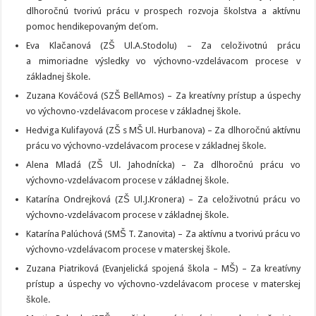
dlhoročnú tvorivú prácu v prospech rozvoja školstva a aktívnu
pomoc hendikepovaným deťom.
Eva Klačanová (ZŠ Ul.A.Stodolu) – Za celoživotnú prácu
a mimoriadne výsledky vo výchovno-vzdelávacom procese v
základnej škole.
Zuzana Kováčová (SZŠ BellAmos) – Za kreatívny prístup a úspechy
vo výchovno-vzdelávacom procese v základnej škole.
Hedviga Kulifayová (ZŠ s MŠ Ul. Hurbanova) – Za dlhoročnú aktívnu
prácu vo výchovno-vzdelávacom procese v základnej škole.
Alena Mladá (ZŠ Ul. Jahodnícka) – Za dlhoročnú prácu vo
výchovno-vzdelávacom procese v základnej škole.
Katarína Ondrejková (ZŠ Ul.J.Kronera) – Za celoživotnú prácu vo
výchovno-vzdelávacom procese v základnej škole.
Katarína Palúchová (SMŠ T. Zanovita) – Za aktívnu a tvorivú prácu vo
výchovno-vzdelávacom procese v materskej škole.
Zuzana Piatriková (Evanjelická spojená škola – MŠ) – Za kreatívny
prístup a úspechy vo výchovno-vzdelávacom procese v materskej
škole.