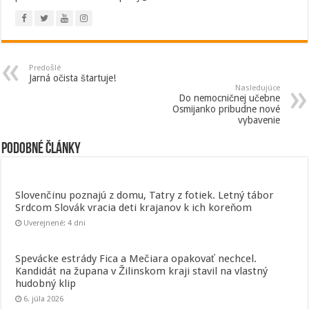
Predošlé
Jarná očista štartuje!
Nasledujúce
Do nemocničnej učebne
Osmijanko pribudne nové
vybavenie
Podobné články
Slovenčinu poznajú z domu, Tatry z fotiek. Letný tábor
Srdcom Slovák vracia deti krajanov k ich koreňom
Uverejnené: 4 dni
Spevácke estrády Fica a Mečiara opakovať nechcel.
Kandidát na župana v Žilinskom kraji stavil na vlastný
hudobný klip
6. júla 2026