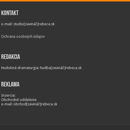
Kontakt
e-mail: studio[zavináč]rebeca.sk
Ochrana osobných údajov
Redakcia
Hudobná dramaturgia: hudba[zavináč]rebeca.sk
Reklama
Inzercia:
Obchodné oddelenie
e-mail: obchod[zavináč]rebeca.sk