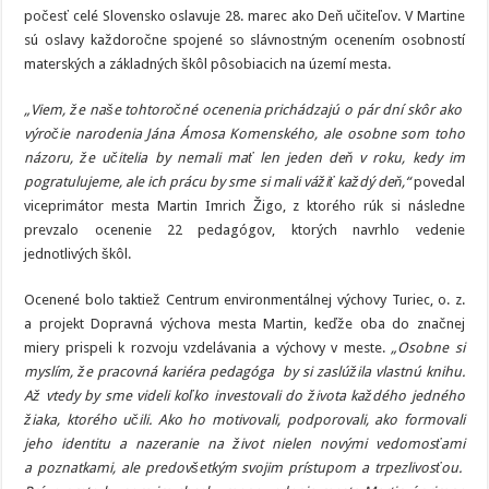
počesť celé Slovensko oslavuje 28. marec ako Deň učiteľov. V Martine
sú oslavy každoročne spojené so slávnostným ocenením osobností
materských a základných škôl pôsobiacich na území mesta.
„Viem, že naše tohtoročné ocenenia prichádzajú o pár dní skôr ako
výročie narodenia Jána Ámosa Komenského, ale osobne som toho
názoru, že učitelia by nemali mať len jeden deň v roku, kedy im
pogratulujeme, ale ich prácu by sme si mali vážiť každý deň,“
povedal
viceprimátor mesta Martin Imrich Žigo, z ktorého rúk si následne
prevzalo ocenenie 22 pedagógov, ktorých navrhlo vedenie
jednotlivých škôl.
Ocenené bolo taktiež Centrum environmentálnej výchovy Turiec, o. z.
a projekt Dopravná výchova mesta Martin, keďže oba do značnej
miery prispeli k rozvoju vzdelávania a výchovy v meste.
„Osobne si
myslím, že pracovná kariéra pedagóga by si zaslúžila vlastnú knihu.
Až vtedy by sme videli koľko investovali do života každého jedného
žiaka, ktorého učili. Ako ho motivovali, podporovali, ako formovali
jeho identitu a nazeranie na život nielen novými vedomosťami
a poznatkami, ale predovšetkým svojim prístupom a trpezlivosťou.