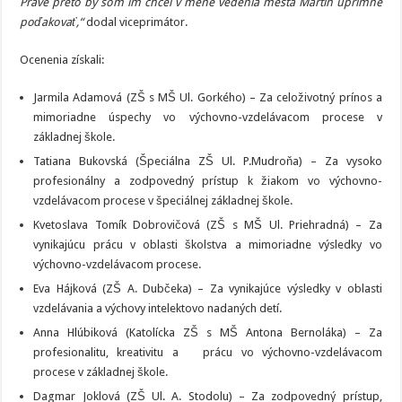
Práve preto by som im chcel v mene vedenia mesta Martin úprimne
poďakovať,“
dodal viceprimátor.
Ocenenia získali:
Jarmila Adamová (ZŠ s MŠ Ul. Gorkého) – Za celoživotný prínos a
mimoriadne úspechy vo výchovno-vzdelávacom procese v
základnej škole.
Tatiana Bukovská (Špeciálna ZŠ Ul. P.Mudroňa) – Za vysoko
profesionálny a zodpovedný prístup k žiakom vo výchovno-
vzdelávacom procese v špeciálnej základnej škole.
Kvetoslava Tomík Dobrovičová (ZŠ s MŠ Ul. Priehradná) – Za
vynikajúcu prácu v oblasti školstva a mimoriadne výsledky vo
výchovno-vzdelávacom procese.
Eva Hájková (ZŠ A. Dubčeka) – Za vynikajúce výsledky v oblasti
vzdelávania a výchovy intelektovo nadaných detí.
Anna Hlúbiková (Katolícka ZŠ s MŠ Antona Bernoláka) – Za
profesionalitu, kreativitu a prácu vo výchovno-vzdelávacom
procese v základnej škole.
Dagmar Joklová (ZŠ Ul. A. Stodolu) – Za zodpovedný prístup,