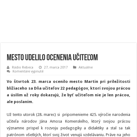
Mesto udelilo ocenenia učiteľom
Rádio Rebeca
27. marca 2017
Aktuálne
na
Komentáre vypnuté
Mesto
udelilo
Vo štvrtok
23. marca ocenilo mesto Martin pri príležitosti
ocenenia
učiteľom
blížiaceho sa Dňa učiteľov 22 pedagógov, ktorí svojou prácou
a úsilím už roky dokazujú, že byť učiteľom nie je len prácou,
ale poslaním.
Už tento utorok (28. marec) si pripomenieme 425. výročie narodenia
učiteľa národov Jána Amosa Komenského, ktorý svojou prácou
významne prispel k rozvoju pedagogiky a didaktiky a stal sa tak
patrónom všetkých, ktorí svoj život venujú vzdelávaniu. Práve na jeho