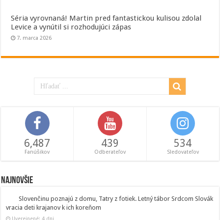
Séria vyrovnaná! Martin pred fantastickou kulisou zdolal
Levice a vynútil si rozhodujúci zápas
7. marca 2026
6,487
439
534
Fanúšikov
Odberateľov
Sledovateľov
Najnovšie
Slovenčinu poznajú z domu, Tatry z fotiek. Letný tábor Srdcom Slovák
vracia deti krajanov k ich koreňom
Uverejnené: 4 dni