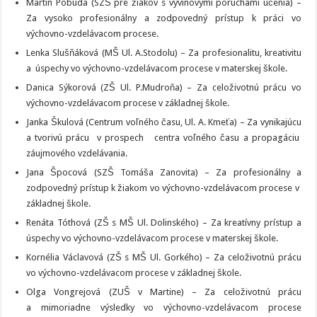
Martin Pobuda (SZŠ pre žiakov s vývinovými poruchami učenia) –
Za vysoko profesionálny a zodpovedný prístup k práci vo
výchovno-vzdelávacom procese.
Lenka Slušňáková (MŠ Ul. A.Stodolu) – Za profesionalitu, kreativitu
a úspechy vo výchovno-vzdelávacom procese v materskej škole.
Danica Sýkorová (ZŠ Ul. P.Mudroňa) – Za celoživotnú prácu vo
výchovno-vzdelávacom procese v základnej škole.
Janka Škulová (Centrum voľného času, Ul. A. Kmeťa) – Za vynikajúcu
a tvorivú prácu v prospech centra voľného času a propagáciu
záujmového vzdelávania.
Jana Špocová (SZŠ Tomáša Zanovita) – Za profesionálny a
zodpovedný prístup k žiakom vo výchovno-vzdelávacom procese v
základnej škole.
Renáta Tóthová (ZŠ s MŠ Ul. Dolinského) – Za kreatívny prístup a
úspechy vo výchovno-vzdelávacom procese v materskej škole.
Kornélia Václavová (ZŠ s MŠ Ul. Gorkého) – Za celoživotnú prácu
vo výchovno-vzdelávacom procese v základnej škole.
Olga Vongrejová (ZUŠ v Martine) – Za celoživotnú prácu
a mimoriadne výsledky vo výchovno-vzdelávacom procese