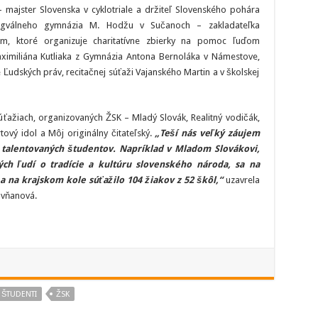
ajster Slovenska v cyklotriale a držiteľ Slovenského pohára
ingválneho gymnázia M. Hodžu v Sučanoch – zakladateľka
, ktoré organizuje charitatívne zbierky na pomoc ľuďom
Maximiliána Kutliaka z Gymnázia Antona Bernoláka v Námestove,
 Ľudských práv, recitačnej súťaži Vajanského Martin a v školskej
úťažiach, organizovaných ŽSK – Mladý Slovák, Realitný vodičák,
ový idol a Môj originálny čitateľský.
„Teší nás veľký záujem
 talentovaných študentov. Napríklad v Mladom Slovákovi,
ch ľudí o tradície a kultúru slovenského národa, sa na
a na krajskom kole súťažilo 104 žiakov z 52 škôl,“
uzavrela
ovňanová.
ŠTUDENTI
ŽSK