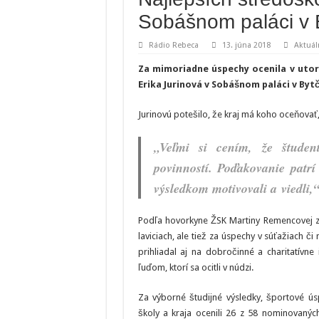
Sobášnom paláci v 
Rádio Rebeca
13. júna 2018
Aktuál
Za mimoriadne úspechy ocenila v utor
Erika Jurinová v Sobášnom paláci v Bytč
Jurinovú potešilo, že kraj má koho oceňovať
„Veľmi si cením, že študen
povinností. Poďakovanie patrí
výsledkom motivovali a viedli,
Podľa hovorkyne ŽSK Martiny Remencovej zís
laviciach, ale tiež za úspechy v súťažiach 
prihliadal aj na dobročinné a charitatívne 
ľuďom, ktorí sa ocitli v núdzi.
Za výborné študijné výsledky, športové ús
školy a kraja ocenili 26 z 58 nominovanýc