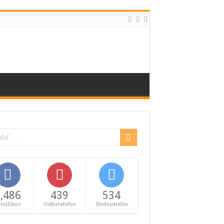
,486
439
534
anúšikov
Odberateľov
Sledovateľov