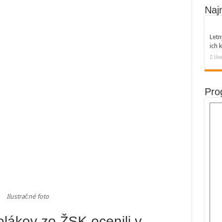
Naj
Letn
ich
Uve
Pro
Ilustračné foto
olákov zo ŽSK ocenili v