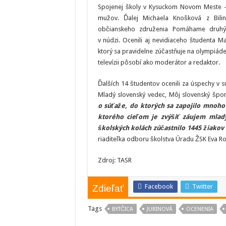
Spojenej školy v Kysuckom Novom Meste – m
mužov. Ďalej Michaela Knošková z Bil
občianskeho združenia Pomáhame druhým
v núdzi. Ocenili aj nevidiaceho študenta 
ktorý sa pravidelne zúčastňuje na olympiáde
televízii pôsobí ako moderátor a redaktor.
Ďalších 14 študentov ocenili za úspechy v s
Mladý slovenský vedec, Môj slovenský šport
o súťaže, do ktorých sa zapojilo mnoho
ktorého cieľom je zvýšiť záujem mladý
školských kolách zúčastnilo 1445 žiakov 
riaditeľka odboru školstva Úradu ŽSK Eva R
Zdroj: TASR
Facebook
Twitter
Zdieľať
Tags
BYTČICA
JURINOVÁ
OCENENIA