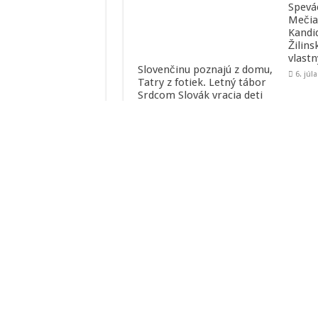
Spevá
Mečia
Kandi
Žilins
vlast
Slovenčinu poznajú z domu,
6. júl
Tatry z fotiek. Letný tábor
Srdcom Slovák vracia deti
krajanov k ich koreňom
Uverejnené: 5 dní
Kontakt
e-mail: studio[zavináč]rebeca.sk
Ochrana osobných údajov