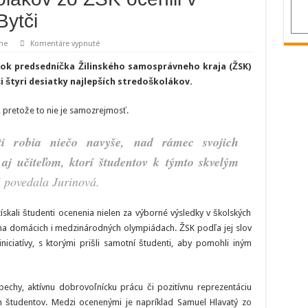
Bytči
na
ne
Komentáre vypnuté
Najlepších
stredoškolákov
ok predsedníčka Žilinského samosprávneho kraja (ŽSK)
zo
ŽSK
i štyri desiatky najlepších stredoškolákov.
ocenili
v
Sobášnom
, pretože to nie je samozrejmosť.
paláci
v
Bytči
ti robia niečo navyše, nad rámec svojich
 aj učiteľom, ktorí študentov k týmto skvelým
“
povedala Jurinová.
kali študenti ocenenia nielen za výborné výsledky v školských
či na domácich i medzinárodných olympiádach. ŽSK podľa jej slov
iniciatívy, s ktorými prišli samotní študenti, aby pomohli iným
pechy, aktívnu dobrovoľnícku prácu či pozitívnu reprezentáciu
h študentov. Medzi ocenenými je napríklad Samuel Hlavatý zo