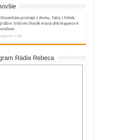
novšie
Slovenčinu poznajú z domu, Tatry z fotiek.
ý tábor Srdcom Slovák vracia deti krajanov k
 koreňom
rejnené: 5 dní
gram Rádia Rebeca