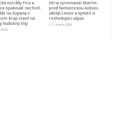
cke estrády Fica a
Séria vyrovnaná! Martin
ra opakovať nechcel.
pred fantastickou kulisou
dát na župana v
zdolal Levice a vynútil si
kom kraji stavil na
rozhodujúci zápas
ný hudobný klip
7. marca 2026
a 2026
Redakcia
R
Hudobná dramaturgia: hudba[zavináč]rebeca.sk
Inze
Obc
e-m