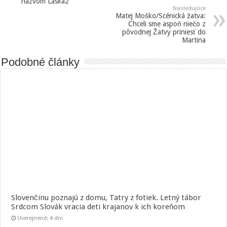
názvom Láska2
Nasledujúce
Matej Moško/Scénická žatva:
Chceli sme aspoň niečo z
pôvodnej Žatvy priniesť do
Martina
Podobné články
Slovenčinu poznajú z domu, Tatry z fotiek. Letný tábor
Srdcom Slovák vracia deti krajanov k ich koreňom
Uverejnené: 4 dni