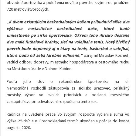
obvode športoviska a položenia nového povrchu s výmerou približne
720 metrov štvorcových.
„K dvom existujúcim basketbalovým košom pribudnú ďalšie dva
výškovo nastaviteľné basketbalové koše, ktoré budú
umiestnené po šírke športoviska. Okrem toho ihrisko dostane
dve malé futbalové bránky, sieť na volejbal a tenis. Nový živičný
povrch bude doplnený aj o čiary na tenis, basketbal a volejbal,
ktoré budú od seba farebne odlíšené,“
ozrejmil Miroslav Kosmeľ,
vedúci odboru dopravy, miestneho hospodárstva a cestovného ruchu
na Mestskom úrade v Dolnom Kubíne.
Podľa jeho slov o rekonštrukcii športoviska na ul.
Nemocničná rozhodli zástupcovia za sídlisko Brezovec, príslušný
mestský výbor vo svojich prioritách a poslanci mestského
zastupiteľstva pri schvaľovaní rozpočtu na tento rok.
Radnica na uvedené práce vo svojom rozpočte vyčlenila sumu vo
výške 25-tisíc eur. Predpokladaný termín ukončenia prác je do konca
augusta 2020.