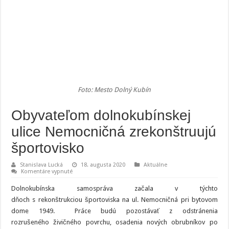
Foto: Mesto Dolný Kubín
Obyvateľom dolnokubínskej
ulice Nemocničná zrekonštruujú
športovisko
Stanislava Lucká
18. augusta 2020
Aktuálne
na
Komentáre vypnuté
Obyvateľom
dolnokubínskej
Dolnokubínska samospráva začala v týchto
ulice
Nemocničná
dňoch s rekonštrukciou športoviska na ul. Nemocničná pri bytovom
zrekonštruujú
dome 1949. Práce budú pozostávať z odstránenia
športovisko
rozrušeného živičného povrchu, osadenia nových obrubníkov po