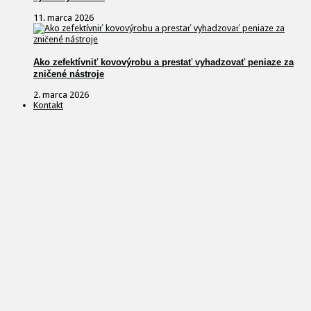
11. marca 2026
Ako zefektívniť kovovýrobu a prestať vyhadzovať peniaze za
zničené nástroje
2. marca 2026
Kontakt