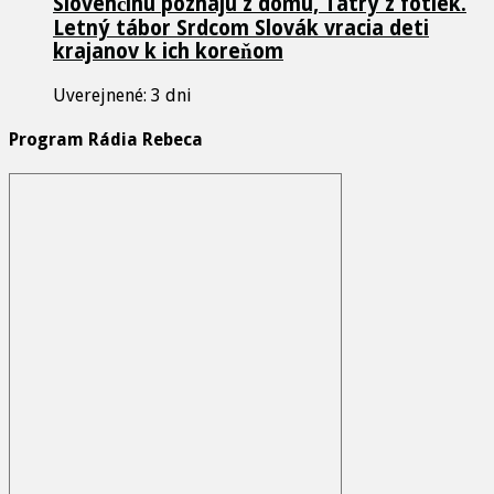
Slovenčinu poznajú z domu, Tatry z fotiek.
Letný tábor Srdcom Slovák vracia deti
krajanov k ich koreňom
Uverejnené: 3 dni
Program Rádia Rebeca