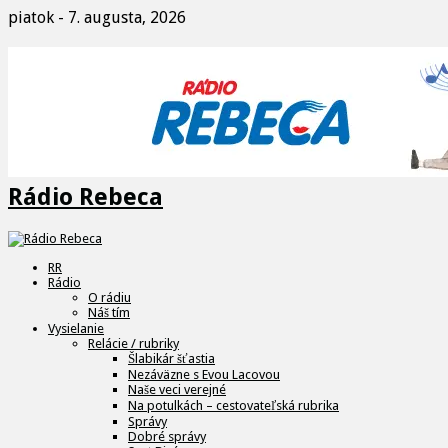
piatok - 7. augusta, 2026
Rádio Rebeca
RR
Rádio
O rádiu
Náš tím
Vysielanie
Relácie / rubriky
Šlabikár šťastia
Nezáväzne s Evou Lacovou
Naše veci verejné
Na potulkách – cestovateľská rubrika
Správy
Dobré správy