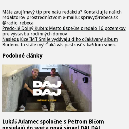
Máte zaujímavý tip pre našu redakciu? Kontaktujte našich
redaktorov prostredníctvom e-mailu: spravy@rebeca.sk
@radio_rebeca
Predošlé
Dolný Kubín: Mesto úspešne predalo 16 pozemkov
pre výstavbu rodinných domov
Nasledujúce
IMT Smile vydávajú dlho očakávaný album
Budeme to stále my! Čaká vás pestrosť v každom smere
Podobné články
Lukáš Adamec spoločne s Petrom Bičom
posielajú do sveta nový singel DAJ DAJ