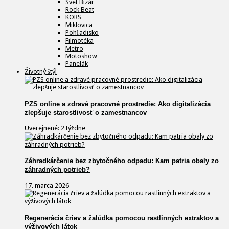
Svet Bizár
Rock Beat
KORS
Miklovica
Pohľadisko
Filmotéka
Metro
Motoshow
Panelák
Životný štýl
PZS online a zdravé pracovné prostredie: Ako digitalizácia
zlepšuje starostlivosť o zamestnancov
Uverejnené: 2 týždne
Záhradkárčenie bez zbytočného odpadu: Kam patria obaly zo
záhradných potrieb?
17. marca 2026
Regenerácia čriev a žalúdka pomocou rastlinných extraktov a
výživových látok