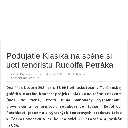
Podujatie Klasika na scéne si
uctí tenoristu Rudolfa Petráka
Rádio Rebeca
4. októbra 2021
Aktuálne
na
Komentáre vypnuté
Podujatie
Klasika
Dňa 11. októbra 2021 sa o 18.00 hod. uskutoční v Turčianskej
na
scéne
galérií v Martine koncert projektu Klasika na scéne s názvom
si
Únos do ticha, ktorý bude venovaný významnému
uctí
tenoristu
slovenskému tenoristovi, rodákovi zo Sučian, Rudolfovi
Rudolfa
Petráka
Petrákovi, jednému z výrazných tenorových predstaviteľov
v Československu v druhej polovici 20. storočia a neskôr
i v USA.