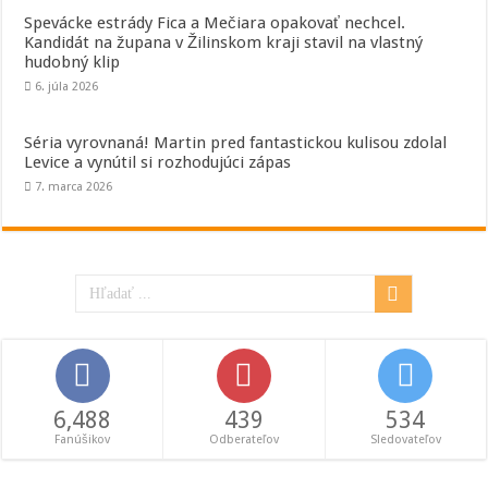
Spevácke estrády Fica a Mečiara opakovať nechcel.
Kandidát na župana v Žilinskom kraji stavil na vlastný
hudobný klip
6. júla 2026
Séria vyrovnaná! Martin pred fantastickou kulisou zdolal
Levice a vynútil si rozhodujúci zápas
7. marca 2026
6,488
439
534
Fanúšikov
Odberateľov
Sledovateľov