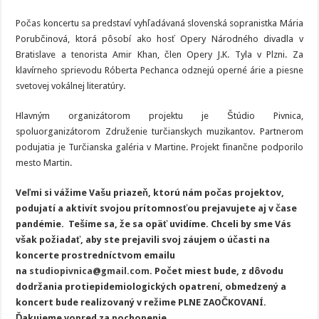
Počas koncertu sa predstaví vyhľadávaná slovenská sopranistka Mária
Porubčinová, ktorá pôsobí ako hosť Opery Národného divadla v
Bratislave a tenorista Amir Khan, člen Opery J.K. Tyla v Plzni. Za
klavírneho sprievodu Róberta Pechanca odznejú operné árie a piesne
svetovej vokálnej literatúry.
Hlavným organizátorom projektu je Štúdio Pivnica,
spoluorganizátorom Združenie turčianskych muzikantov. Partnerom
podujatia je Turčianska galéria v Martine. Projekt finančne podporilo
mesto Martin.
Veľmi si vážime Vašu priazeň, ktorú nám počas projektov,
podujatí a aktivít svojou prítomnosťou prejavujete aj v čase
pandémie. Tešíme sa, že sa opäť uvidíme. Chceli by sme Vás
však požiadať, aby ste prejavili svoj záujem o účasti na
koncerte prostredníctvom emailu
na
studiopivnica@gmail.com
. Počet miest bude, z dôvodu
dodržania protiepidemiologických opatrení, obmedzený a
koncert bude realizovaný v režime PLNE ZAOČKOVANÍ.
Ďakujeme vopred za pochopenie.