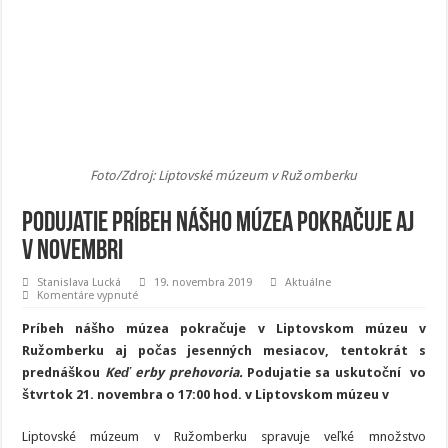
Foto/Zdroj: Liptovské múzeum v Ružomberku
Podujatie Príbeh nášho múzea pokračuje aj
v novembri
Stanislava Lucká
19. novembra 2019
Aktuálne
na
Komentáre vypnuté
Podujatie
Príbeh
Príbeh nášho múzea pokračuje v Liptovskom múzeu v
nášho
múzea
Ružomberku aj počas jesenných mesiacov, tentokrát s
pokračuje
prednáškou
Keď erby prehovoria.
Podujatie sa uskutoční vo
aj
v
štvrtok 21. novembra o 17:00 hod. v Liptovskom múzeu v
novembri
Liptovské múzeum v Ružomberku spravuje veľké množstvo