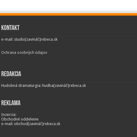
Kontakt
e-mail: studio[zavináč]rebeca.sk
Ochrana osobných údajov
Redakcia
Hudobná dramaturgia: hudba[zavináč]rebeca.sk
Reklama
Inzercia:
Obchodné oddelenie
e-mail: obchod[zavináč]rebeca.sk