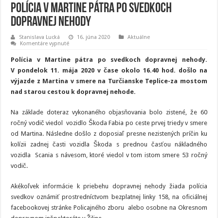
Polícia v Martine pátra po svedkoch
dopravnej nehody
Stanislava Lucká
16. júna 2020
Aktuálne
na
Komentáre vypnuté
Polícia
v
Polícia v Martine pátra po svedkoch dopravnej nehody.
Martine
pátra
V pondelok 11. mája 2020 v čase okolo 16.40 hod. došlo na
po
výjazde z Martina v smere na Turčianske Teplice-za mostom
svedkoch
dopravnej
nad starou cestou k dopravnej nehode.
nehody
Na základe doteraz vykonaného objasňovania bolo zistené, že 60
ročný vodič viedol vozidlo Škoda Fabia po ceste prvej triedy v smere
od Martina. Následne došlo z doposiaľ presne nezistených príčin ku
kolízii zadnej časti vozidla Škoda s prednou časťou nákladného
vozidla Scania s návesom, ktoré viedol v tom istom smere 53 ročný
vodič.
Akékoľvek informácie k priebehu dopravnej nehody žiada polícia
svedkov oznámiť prostredníctvom bezplatnej linky 158, na oficiálnej
facebookovej stránke Policajného zboru alebo osobne na Okresnom