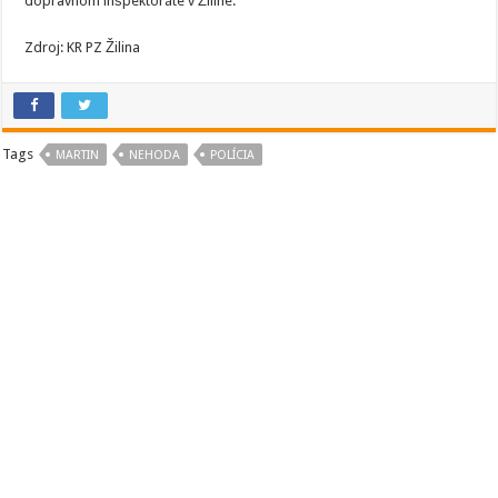
dopravnom inšpektoráte v Žiline.
Zdroj: KR PZ Žilina
Tags
MARTIN
NEHODA
POLÍCIA