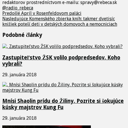
redaktorov prostredníctvom e-mailu: spravy@rebeca.sk
@radio_rebeca
Predošlé
Apríl v Rosenfeldovom paláci
Nasledujúce
Komenského zbierka kníh: takmer dvetisíc
knižiek poteší deti v detských domovoch a nemocniciach
Podobné články
Zastupiteľstvo ŽSK volilo podpredsedov. Koho
vybrali?
29. januára 2018
Mnísi Shaolin prídu do Žiliny. Pozrite si šokujúce
kúsky majstrov Kung Fu
29. januára 2018