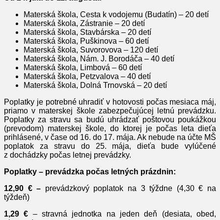
Materská škola, Cesta k vodojemu (Budatín) – 20 detí
Materská škola, Zástranie – 20 detí
Materská škola, Stavbárska – 20 detí
Materská škola, Puškinova – 60 detí
Materská škola, Suvorovova – 120 detí
Materská škola, Nám. J. Borodáča – 40 detí
Materská škola, Limbová – 60 detí
Materská škola, Petzvalova – 40 detí
Materská škola, Dolná Trnovská – 20 detí
Poplatky je potrebné uhradiť v hotovosti počas mesiaca máj,
priamo v materskej škole zabezpečujúcej letnú prevádzku.
Poplatky za stravu sa budú uhrádzať poštovou poukážkou
(prevodom) materskej škole, do ktorej je počas leta dieťa
prihlásené, v čase od 16. do 17. mája. Ak nebude na účte MŠ
poplatok za stravu do 25. mája, dieťa bude vylúčené
z dochádzky počas letnej prevádzky.
Poplatky – prevádzka počas letných prázdnin:
12,90 € –
prevádzkový poplatok na 3 týždne (4,30 € na
týždeň)
1,29 €
– stravná jednotka na jeden deň (desiata, obed,