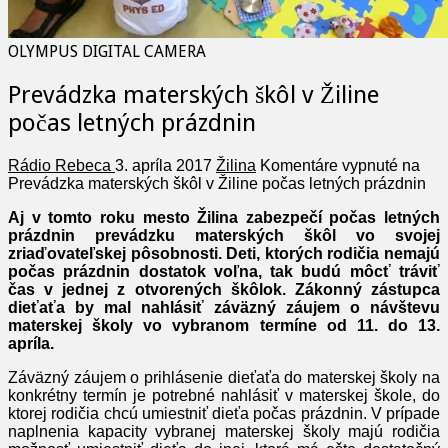
OLYMPUS DIGITAL CAMERA
Prevádzka materských škôl v Žiline
počas letných prázdnin
Rádio Rebeca
3. apríla 2017
Žilina
Komentáre vypnuté
na
Prevádzka materských škôl v Žiline počas letných prázdnin
Aj v tomto roku mesto Žilina zabezpečí počas letných
prázdnin prevádzku materských škôl vo svojej
zriaďovateľskej pôsobnosti. Deti, ktorých rodičia nemajú
počas prázdnin dostatok voľna, tak budú môcť tráviť
čas v jednej z otvorených škôlok. Zákonný zástupca
dieťaťa by mal nahlásiť záväzný záujem o návštevu
materskej školy vo vybranom termíne od 11. do 13.
apríla.
Záväzný záujem o prihlásenie dieťaťa do materskej školy na
konkrétny termín je potrebné nahlásiť v materskej škole, do
ktorej rodičia chcú umiestniť dieťa počas prázdnin. V prípade
naplnenia kapacity vybranej materskej školy majú rodičia