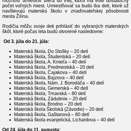
možnosť umiestniť dieťa do inej, ktorá má ešte dostatočný
počet voľných miest. Umiestňovať sa budú iba deti, ktoré už
navštevujú materskú školu v zriaďovateľskej pôsobnosti
mesta Žilina.
Rodičia môžu svoje deti prihlásiť do vybraných materských
škôl, ktoré počas leta budú otvorené nasledovne:
Od 3. júla do 21. júla:
Materská škola, Do Stošky – 20 detí
Materská škola, Študentská – 20 detí
Materská škola, A. Kmeťa – 40 detí
Materská škola, Predmestská – 20 detí
Materská škola, Čajakova – 40 detí
Materská škola, Bajzova – 40 detí
Materská škola, Nám. J. Borodáča – 40 detí
Materská škola, Gemerská – 40 detí
Materská škola, Trnavská – 80 detí
Materská škola, Zádubnie – 20 detí
Materská škola, Brodno – 20 detí
Materská škola Školská (Závodie) – 20 detí
Materská škola, Gaštanová – 80 detí
Materská škola evanjelická, Lichardova – 40 detí
Od 24. júla do 11. augusta: