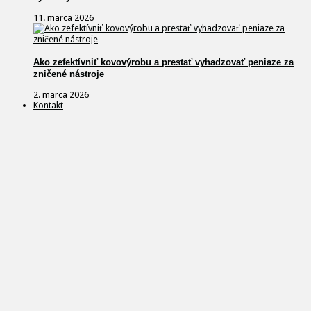
11. marca 2026
Ako zefektívniť kovovýrobu a prestať vyhadzovať peniaze za
zničené nástroje
2. marca 2026
Kontakt