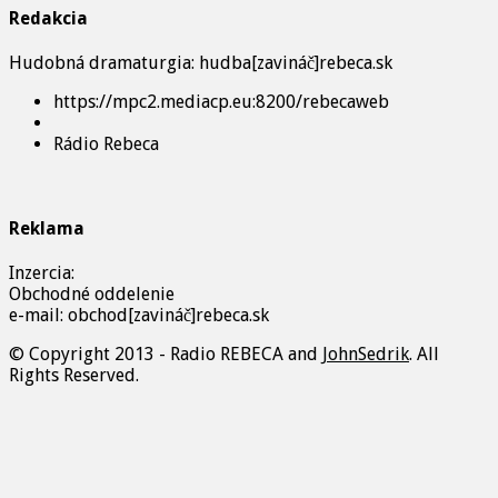
Redakcia
Hudobná dramaturgia: hudba[zavináč]rebeca.sk
https://mpc2.mediacp.eu:8200/rebecaweb
Rádio Rebeca
Reklama
Inzercia:
Obchodné oddelenie
e-mail: obchod[zavináč]rebeca.sk
© Copyright 2013 - Radio REBECA and
JohnSedrik
. All
Rights Reserved.