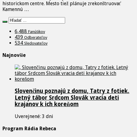
historickom centre. Mesto tiež plánuje zrekonštruovať
Kamennú …
6,488
Fanúšikov
439
Odberateľov
534
Sledovateľov
Najnovšie
Slovenčinu poznajú z domu, Tatry z fotiek.
Letný tábor Srdcom Slovák vracia deti
krajanov k ich koreňom
Uverejnené: 3 dni
Program Rádia Rebeca