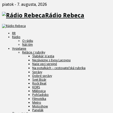
piatok - 7. augusta, 2026
Rádio Rebeca
RR
Rádio
O rádiu
Náš tím
Vysielanie
Relácie / rubriky
Šlabikár šťastia
Nezáväzne s Evou Lacovou
Naše veci verejné
Na potulkách – cestovateľská rubrika
Správy
Dobré správy
Svet Bizár
Rock Beat
KORS
Miklovica
Pohľadisko
Filmotéka
Metro
Motoshow
Panelák