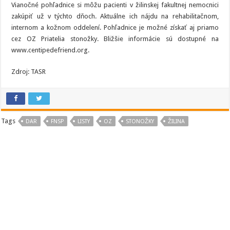
Vianočné pohľadnice si môžu pacienti v žilinskej fakultnej nemocnici
zakúpiť už v týchto dňoch. Aktuálne ich nájdu na rehabilitačnom,
internom a kožnom oddelení. Pohľadnice je možné získať aj priamo
cez OZ Priatelia stonožky. Bližšie informácie sú dostupné na
www.centipedefriend.org.
Zdroj: TASR
Tags
DAR
FNSP
LISTY
OZ
STONOŽKY
ŽILINA