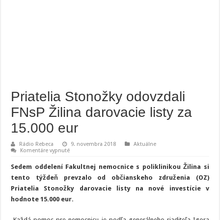
Priatelia Stonožky odovzdali
FNsP Žilina darovacie listy za
15.000 eur
Rádio Rebeca
9. novembra 2018
Aktuálne
na
Komentáre vypnuté
Priatelia
Stonožky
Sedem oddelení Fakultnej nemocnice s poliklinikou Žilina si
odovzdali
FNsP
tento týždeň prevzalo od občianskeho združenia (OZ)
Žilina
Priatelia Stonožky darovacie listy na nové investície v
darovacie
listy
hodnote 15.000 eur.
za
15.000
eur
Každá pomoc pre nemocnicu je podľa generálneho riaditeľa Igora