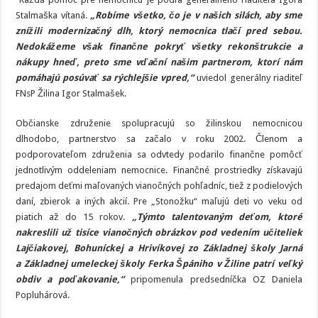
Stalmaška vítaná.
„Robíme všetko, čo je v našich silách, aby sme
znížili modernizačný dlh, ktorý nemocnica tlačí pred sebou.
Nedokážeme však finančne pokryť všetky rekonštrukcie a
nákupy hneď, preto sme vďační našim partnerom, ktorí nám
pomáhajú posúvať sa rýchlejšie vpred,“
uviedol generálny riaditeľ
FNsP Žilina Igor Stalmašek.
Občianske združenie spolupracujú so žilinskou nemocnicou
dlhodobo, partnerstvo sa začalo v roku 2002. Členom a
podporovateľom združenia sa odvtedy podarilo finančne pomôcť
jednotlivým oddeleniam nemocnice. Finančné prostriedky získavajú
predajom deťmi maľovaných vianočných pohľadníc, tiež z podielových
daní, zbierok a iných akcií. Pre „Stonožku“ maľujú deti vo veku od
piatich až do 15 rokov.
„Týmto talentovaným deťom, ktoré
nakreslili už tisíce vianočných obrázkov pod vedením učiteliek
Lajčiakovej, Bohuníckej a Hrivíkovej zo Základnej školy Jarná
a Základnej umeleckej školy Ferka Špániho v Žiline patrí veľký
obdiv a poďakovanie,“
pripomenula predsedníčka OZ Daniela
Popluhárová.