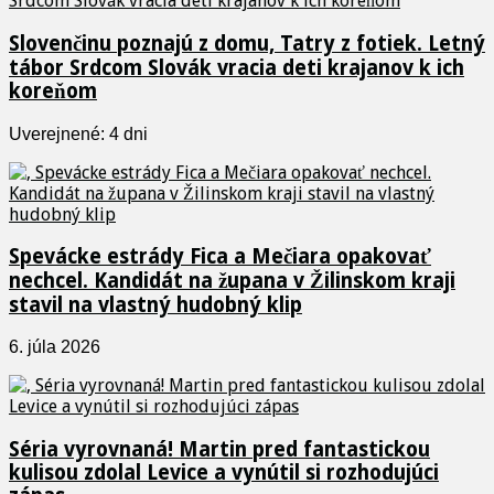
Slovenčinu poznajú z domu, Tatry z fotiek. Letný
tábor Srdcom Slovák vracia deti krajanov k ich
koreňom
Uverejnené: 4 dni
Spevácke estrády Fica a Mečiara opakovať
nechcel. Kandidát na župana v Žilinskom kraji
stavil na vlastný hudobný klip
6. júla 2026
Séria vyrovnaná! Martin pred fantastickou
kulisou zdolal Levice a vynútil si rozhodujúci