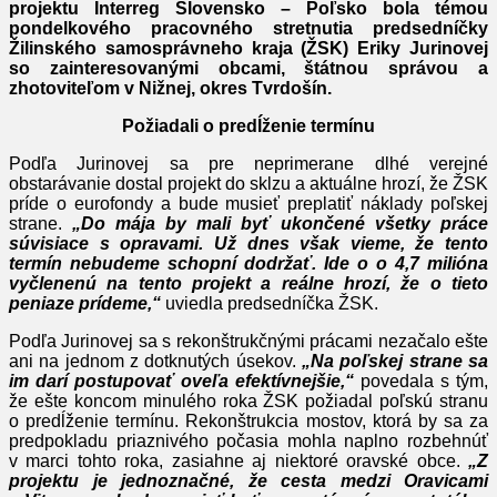
projektu Interreg Slovensko – Poľsko bola témou
pondelkového pracovného stretnutia predsedníčky
Žilinského samosprávneho kraja (ŽSK) Eriky Jurinovej
so zainteresovanými obcami, štátnou správou a
zhotoviteľom v Nižnej, okres Tvrdošín.
Požiadali o predĺženie termínu
Podľa Jurinovej sa pre neprimerane dlhé verejné
obstarávanie dostal projekt do sklzu a aktuálne hrozí, že ŽSK
príde o eurofondy a bude musieť preplatiť náklady poľskej
strane.
„Do mája by mali byť ukončené všetky práce
súvisiace s opravami. Už dnes však vieme, že tento
termín nebudeme schopní dodržať. Ide o o 4,7 milióna
vyčlenenú na tento projekt a reálne hrozí, že o tieto
peniaze prídeme,“
uviedla predsedníčka ŽSK.
Podľa Jurinovej sa s rekonštrukčnými prácami nezačalo ešte
ani na jednom z dotknutých úsekov.
„Na poľskej strane sa
im darí postupovať oveľa efektívnejšie,“
povedala s tým,
že ešte koncom minulého roka ŽSK požiadal poľskú stranu
o predĺženie termínu. Rekonštrukcia mostov, ktorá by sa za
predpokladu priaznivého počasia mohla naplno rozbehnúť
v marci tohto roka, zasiahne aj niektoré oravské obce.
„Z
projektu je jednoznačné, že cesta medzi Oravicami