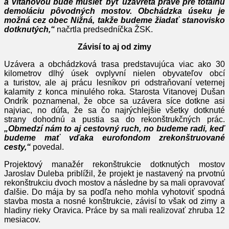
a Vitanovou bude musieť byť uzavretá práve pre totálnu
demoláciu pôvodných mostov. Obchádzka úseku je
možná cez obec Nižná, takže budeme žiadať stanovisko
dotknutých,“
načrtla predsedníčka ŽSK.
Závisí to aj od zimy
Uzávera a obchádzková trasa predstavujúca viac ako 30
kilometrov dlhý úsek ovplyvní nielen obyvateľov obcí
a turistov, ale aj prácu lesníkov pri odstraňovaní veternej
kalamity z konca minulého roka. Starosta Vitanovej Dušan
Ondrík poznamenal, že obce sa uzávera síce dotkne asi
najviac, no dúfa, že sa čo najrýchlejšie všetky dotknuté
strany dohodnú a pustia sa do rekonštrukčných prác.
„Obmedzí nám to aj cestovný ruch, no budeme radi, keď
budeme mať vďaka eurofondom zrekonštruované
cesty,“
povedal.
Projektový manažér rekonštrukcie dotknutých mostov
Jaroslav Duleba priblížil, že projekt je nastavený na prvotnú
rekonštrukciu dvoch mostov a následne by sa mali opravovať
ďalšie. Do mája by sa podľa neho mohla vyhotoviť spodná
stavba mosta a nosné konštrukcie, závisí to však od zimy a
hladiny rieky Oravica. Práce by sa mali realizovať zhruba 12
mesiacov.