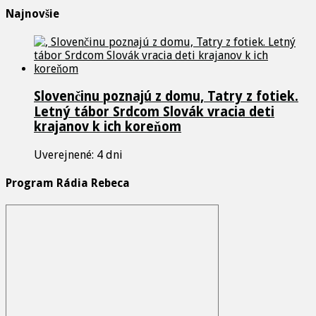
Najnovšie
Slovenčinu poznajú z domu, Tatry z fotiek.
Letný tábor Srdcom Slovák vracia deti
krajanov k ich koreňom
Uverejnené: 4 dni
Program Rádia Rebeca