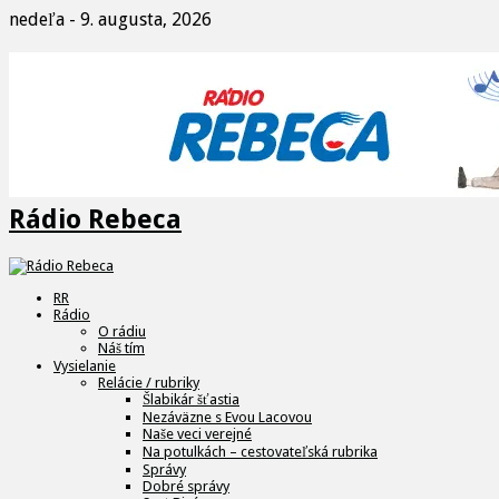
nedeľa - 9. augusta, 2026
Rádio Rebeca
RR
Rádio
O rádiu
Náš tím
Vysielanie
Relácie / rubriky
Šlabikár šťastia
Nezáväzne s Evou Lacovou
Naše veci verejné
Na potulkách – cestovateľská rubrika
Správy
Dobré správy