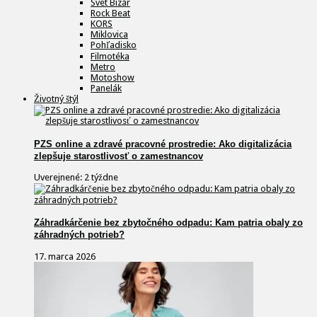
Svet Bizár
Rock Beat
KORS
Miklovica
Pohľadisko
Filmotéka
Metro
Motoshow
Panelák
Životný štýl
PZS online a zdravé pracovné prostredie: Ako digitalizácia
zlepšuje starostlivosť o zamestnancov
Uverejnené: 2 týždne
Záhradkárčenie bez zbytočného odpadu: Kam patria obaly zo
záhradných potrieb?
17. marca 2026