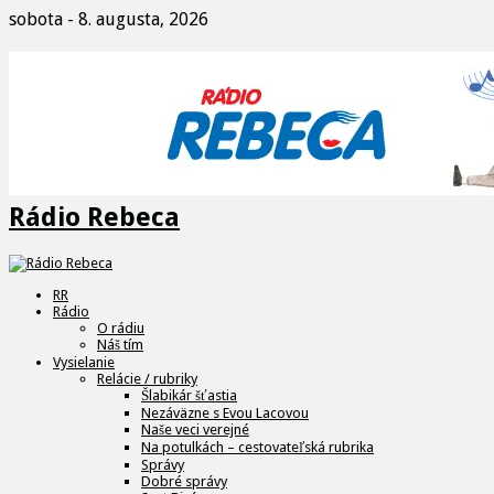
sobota - 8. augusta, 2026
Rádio Rebeca
RR
Rádio
O rádiu
Náš tím
Vysielanie
Relácie / rubriky
Šlabikár šťastia
Nezáväzne s Evou Lacovou
Naše veci verejné
Na potulkách – cestovateľská rubrika
Správy
Dobré správy