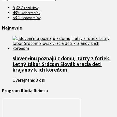
6,487
Fanúšikov
439
Odberateľov
534
Sledovateľov
Najnovšie
Slovenčinu poznajú z domu, Tatry z fotiek.
Letný tábor Srdcom Slovák vracia deti
krajanov k ich koreňom
Uverejnené: 3 dni
Program Rádia Rebeca