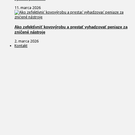
11. marca 2026
Ako zefektívniť kovovýrobu a prestať vyhadzovať peniaze za
zničené nástroje
2. marca 2026
Kontakt