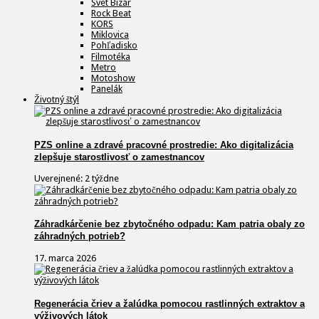
Svet Bizár
Rock Beat
KORS
Miklovica
Pohľadisko
Filmotéka
Metro
Motoshow
Panelák
Životný štýl
PZS online a zdravé pracovné prostredie: Ako digitalizácia
zlepšuje starostlivosť o zamestnancov
Uverejnené: 2 týždne
Záhradkárčenie bez zbytočného odpadu: Kam patria obaly zo
záhradných potrieb?
17. marca 2026
Regenerácia čriev a žalúdka pomocou rastlinných extraktov a
výživových látok