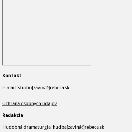
Kontakt
e-mail: studio[zavináč]rebeca.sk
Ochrana osobných údajov
Redakcia
Hudobná dramaturgia: hudba[zavináč]rebeca.sk