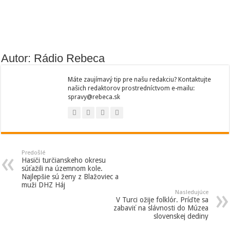
Autor: Rádio Rebeca
Máte zaujímavý tip pre našu redakciu? Kontaktujte
našich redaktorov prostredníctvom e-mailu:
spravy@rebeca.sk
Predošlé
Hasiči turčianskeho okresu
súťažili na územnom kole.
Najlepšie sú ženy z Blažoviec a
muži DHZ Háj
Nasledujúce
V Turci ožije folklór. Príďte sa
zabaviť na slávnosti do Múzea
slovenskej dediny