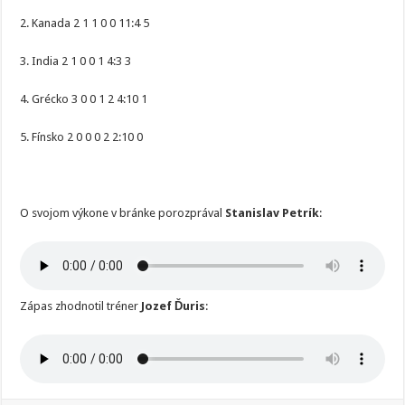
2. Kanada 2 1 1 0 0 11:4 5
3. India 2 1 0 0 1 4:3 3
4. Grécko 3 0 0 1 2 4:10 1
5. Fínsko 2 0 0 0 2 2:10 0
O svojom výkone v bránke porozprával
Stanislav Petrík
:
Zápas zhodnotil tréner
Jozef Ďuris
: