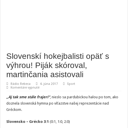
Slovenskí hokejbalisti opäť s
výhrou! Piják skóroval,
martinčania asistovali
Rádio Rebeca
4. júna 2017
šport
na
Komentáre vypnuté
Slovenskí
hokejbalisti
„Aj tak sme stále frajeri“
, nieslo sa pardubickou halou po tom, ako
opäť
s
doznela slovenská hymna po víťazstve našej reprezentácie nad
výhrou!
Gréckom.
Piják
skóroval,
martinčania
asistovali
Slovensko – Grécko 3:1
(0:1, 1:0, 2:0)