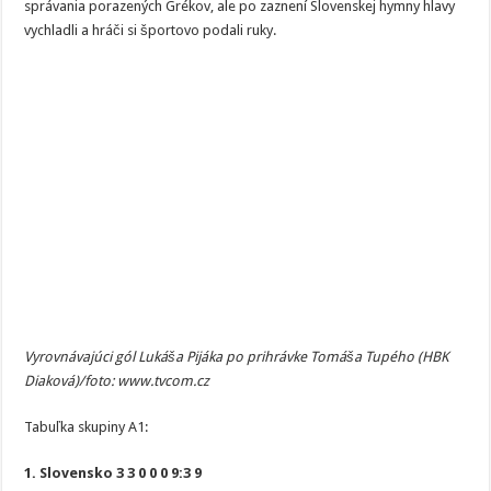
správania porazených Grékov, ale po zaznení Slovenskej hymny hlavy
vychladli a hráči si športovo podali ruky.
Vyrovnávajúci gól Lukáša Pijáka po prihrávke Tomáša Tupého (HBK
Diaková)/foto: www.tvcom.cz
Tabuľka skupiny A1:
1. Slovensko
3 3 0 0 0 9:3 9