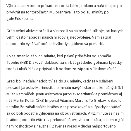
Výhra sa ani v tomto prípade nerodila ľahko, dokonca naši chlapci po
prvýkrát na tohtoročných MS prehrávali a to od 10. minúty po
góle Pitsikoulisa.
Gréci veľmi aktívne bránili a sústredili sa na osobné súboje, pri ktorých
veľmi často napádali našich hráčov aj nedovolene. Nám sa žiaľ
nepodarilo využívať početné výhody a gólovo sa presadiť.
To sa zmenilo až v 22. minúte, keď peknú prihrávku od Tomáša
Tupého (HBK Diaková) doklepol za chrbát gréckeho gólmana kysucký
rodák Lukáš Piják a pripísal si k bodom zo zápasu s Fínskom ďalší.
Gréci boli naďalej nedobitní až do 37. minúty, kedy sa v oslabení
presadil Jaroslav Martinusík a o minútu navýšil skóre na konečných 3:1
Milan Rampáček. Jemu asistovam Jaroslav Martinusík a premiérovo aj
náš Martin Kollár (ŠKB Imperial Vitamins Martin). To Grékov rozladilo
natoľko že začali našich hráčov viac provokovať a aj fyzicky napádať,
za čo boli početné vylúčenia na oboch stranách. V 42. minúte sa našim
hráčom podarilo ešte raz prekonať súperovho brankára, ale tento gól
nám rozhodcovia neuznali. Záver sa niesol v duchu nešportového