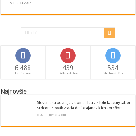
5. marca 2018
6,488
439
534
Fanúšikov
Odberateľov
Sledovateľov
Najnovšie
Slovenčinu poznajú z domu, Tatry z fotiek. Letný tábor
Srdcom Slovák vracia deti krajanov k ich koreňom
Uverejnené: 3 dni