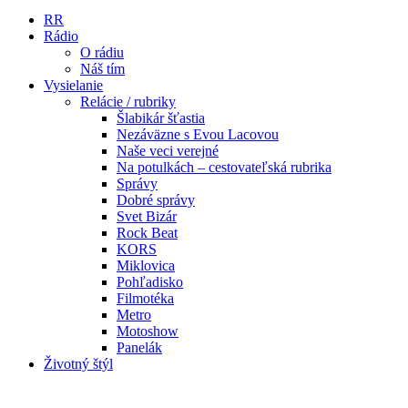
RR
Rádio
O rádiu
Náš tím
Vysielanie
Relácie / rubriky
Šlabikár šťastia
Nezáväzne s Evou Lacovou
Naše veci verejné
Na potulkách – cestovateľská rubrika
Správy
Dobré správy
Svet Bizár
Rock Beat
KORS
Miklovica
Pohľadisko
Filmotéka
Metro
Motoshow
Panelák
Životný štýl