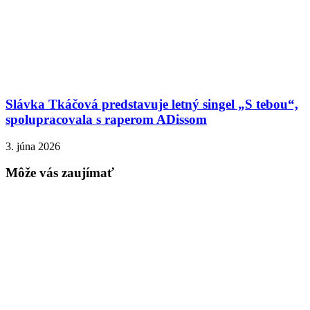
Slávka Tkáčová predstavuje letný singel „S tebou“,
spolupracovala s raperom ADissom
3. júna 2026
Môže vás zaujímať