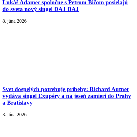
Lukáš Adamec spoločne s Petrom Bičom posielajú
do sveta nový singel DAJ DAJ
8. júna 2026
Svet dospelých potrebuje príbehy: Richard Autner
vydáva singel Exupéry a na jeseň zamieri do Prahy
a Bratislavy
3. júna 2026