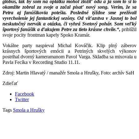
glóbus, tak by som na oplátku mohol zložiť ódu a ja som to si to
okamžite zobral za svoje a začal písať nový song. Verím, že sa
Petra aj fanúšikovia potešia. Posledné týždne sme prežívali
vyvrcholenie jej fantastickej sezóny. Od víťazstva v Jasnej to bol
neskutočný nervák a otázka, či vyhrá Svetový pohár. Som veľký
športový fanúšik a ďakujem Petre za tieto krásne chvíle.“,
priblížil
svoje pocity frontman kapely Spoko Kramár.
Vokálne party naspieval Michal Kováčik. Klip plný záberov
krásnych športových emócii a Petriných skvelých výkonov
postrihal dvorný kameramanom Pavol Varga. Skladba sa mixovala u
Pavla Fecíka v Recording Studio 11.11.
Zdroj: Martin Hlavatý / manažér Smola a Hrušky, Foto: archív SaH
Zdieľať
Facebook
Twitter
Tags
Smola a Hrušky