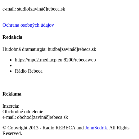
e-mail: studio[zavináč]rebeca.sk
Ochrana osobných údajov
Redakcia
Hudobná dramaturgia: hudba[zavináč]rebeca.sk
https://mpc2.mediacp.eu:8200/rebecaweb
Rádio Rebeca
Reklama
Inzercia:
Obchodné oddelenie
e-mail: obchod[zavináč]rebeca.sk
© Copyright 2013 - Radio REBECA and
JohnSedrik
. All Rights
Reserved.