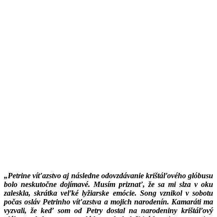
„Petrine víťazstvo aj následne odovzdávanie krištáľového glóbusu
bolo neskutočne dojímavé. Musím priznať, že sa mi slza v oku
zaleskla, skrátka veľké lyžiarske emócie. Song vznikol v sobotu
počas osláv Petrinho víťazstva a mojich narodenín. Kamaráti ma
vyzvali, že keď som od Petry dostal na narodeniny krištáľový