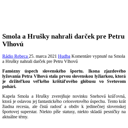
Smola a Hrušky nahrali darček pre Petru
Vlhovú
Rádio Rebeca
25. marca 2021
Hudba
Komentáre vypnuté
na Smola
a Hrušky nahrali darček pre Petru Vlhovú
Famózny úspech slovenského športu. Ikona zjazdového
lyžovania Petra Vlhová stala prvou slovenskou lyžiarkou, ktorá
je držiteľkou veľkého krištáľového glóbusu vo Svetovom
pohári.
Kapela Smola a Hrušky zverejňuje novinku Snehová kráľovná,
ktorá je oslavou jej fantastického celosvetového úspechu. Tento krát
žiadna recesia, ale čistá radosť a obdiv k jedinečnej slovenskej
športovej superstar. Niekto píše statusy, niekto skladá pesničky na
aktuálne témy.