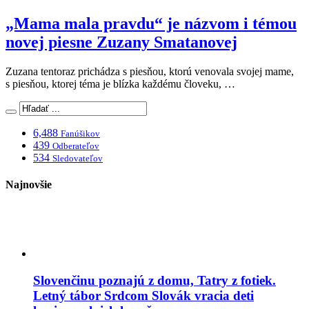
„Mama mala pravdu“ je názvom i témou
novej piesne Zuzany Smatanovej
Zuzana tentoraz prichádza s piesňou, ktorú venovala svojej mame,
s piesňou, ktorej téma je blízka každému človeku, …
6,488
Fanúšikov
439
Odberateľov
534
Sledovateľov
Najnovšie
Slovenčinu poznajú z domu, Tatry z fotiek.
Letný tábor Srdcom Slovák vracia deti