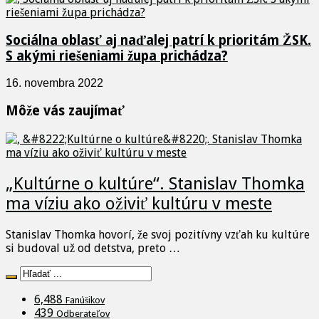
Sociálna oblasť aj naďalej patrí k prioritám ŽSK.
S akými riešeniami župa prichádza?
16. novembra 2022
Môže vás zaujímať
„Kultúrne o kultúre“. Stanislav Thomka
ma víziu ako oživiť kultúru v meste
Stanislav Thomka hovorí, že svoj pozitívny vzťah ku kultúre
si budoval už od detstva, preto …
6,488
Fanúšikov
439
Odberateľov