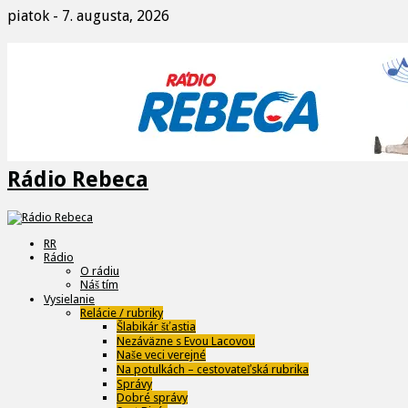
piatok - 7. augusta, 2026
Rádio Rebeca
RR
Rádio
O rádiu
Náš tím
Vysielanie
Relácie / rubriky
Šlabikár šťastia
Nezáväzne s Evou Lacovou
Naše veci verejné
Na potulkách – cestovateľská rubrika
Správy
Dobré správy