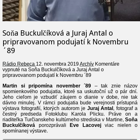
Soňa Buckulčíková a Juraj Antal o
pripravovanom podujatí k Novembru
´89
Rádio Rebeca
12. novembra 2019
Archív
Komentáre
vypnuté
na Soňa Buckulčíková a Juraj Antal o
pripravovanom podujatí k Novembru ´89
Martin si pripomína november ´89
– tak znie názov
spomienkového podujatia, ktoré sa uskutoční už o pár dní.
Jeho cieľom je vzbudiť záujem o dianie v dobe, nie tak
dávno minulej. V rámci podujatia bude verejnosti prístupná
výstava fotografií, ktorých autorom je
Juraj Antal
, fotograf a
čestný predseda Fotoklubu Karola Plicku. Práve on a
riaditeľka Turčianskeho kultúrneho strediska v Martine,
Soňa
Buckulčíková
porozprávali
Eve Lacovej
viac nielen o
spomínanej výstave.