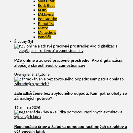
Svet Bizár
Rock Beat
KORS
Miklovica
Pohľadisko
Filmotéka
Metro
Motoshow
Panelák
Životný štýl
PZS online a zdravé pracovné prostredie: Ako digitalizácia
zlepšuje starostlivosť o zamestnancov
Uverejnené: 2 týždne
Záhradkárčenie bez zbytočného odpadu: Kam patria obaly zo
záhradných potrieb?
17. marca 2026
Regenerácia čriev a žalúdka pomocou rastlinných extraktov a
výživových látok