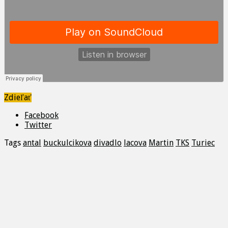
Zdieľať
Facebook
Twitter
Tags
antal
buckulcikova
divadlo
lacova
Martin
TKS
Turiec