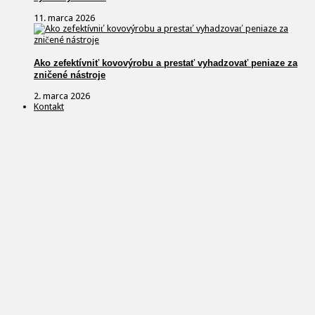
11. marca 2026
Ako zefektívniť kovovýrobu a prestať vyhadzovať peniaze za
zničené nástroje
2. marca 2026
Kontakt