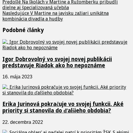
Predošlé
Na školách v Martine a Ružomberku pribudli
dielne aj špecializovaná učebňa
Nasledujúce
V Martine na javisku zažiari unikátna
kombinácia divadla a hudby
Podobné články
Igor Dobrovolný vo svojej novej publikácii
predstavuje Riadok ako ho nepoznáme
16. mája 2023
Erika Jurinová pokračuje vo svojej funkcii. Aké
priority si stanovila do ďalšieho obdobia?
22. decembra 2022