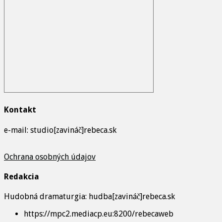
Kontakt
e-mail: studio[zavináč]rebeca.sk
Ochrana osobných údajov
Redakcia
Hudobná dramaturgia: hudba[zavináč]rebeca.sk
https://mpc2.mediacp.eu:8200/rebecaweb