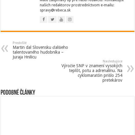
Máte zaujímavý tip pre našu redakciu? Kontaktujte
našich redaktorov prostredníctvom e-mailu:
spravy@rebeca.sk
Predošlé
Martin dal Slovensku ďalšieho
talentovaného hudobníka –
Juraja Hnilicu
Nasledujúce
Výročie SNP v znamení vysokých
teplôt, potu a adrenalínu. Na
cyklomaratón prišlo 254
pretekárov
Podobné články