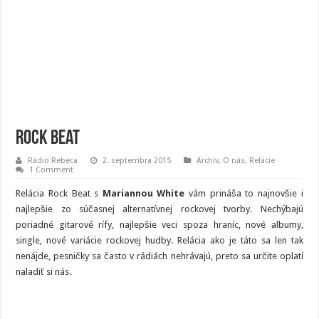
Rock Beat
Rádio Rebeca
2. septembra 2015
Archív
,
O nás
,
Relácie
1 Comment
Relácia Rock Beat s
Mariannou White
vám prináša to najnovšie i
najlepšie zo súčasnej alternatívnej rockovej tvorby. Nechýbajú
poriadné gitarové rífy, najlepšie veci spoza hraníc, nové albumy,
single, nové variácie rockovej hudby. Relácia ako je táto sa len tak
nenájde, pesničky sa často v rádiách nehrávajú, preto sa určite oplatí
naladiť si nás.