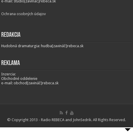
e-mail: studio[zavináč]rebeca.sk
Ochrana osobných údajov
Redakcia
Hudobná dramaturgia: hudba[zavináč]rebeca.sk
Reklama
Inzercia:
Obchodné oddelenie
e-mail: obchod[zavináč]rebeca.sk
© Copyright 2013 - Radio REBECA and
JohnSedrik
. All Rights Reserved.