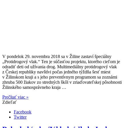
V pondelok 29. novembra 2018 sa v Žiline zastaví špeciálny
„Protidrogový vlak.“ Ten je súčasťou projektu, ktorého cieľom je
odradiť deti od užívania drog. Multimediálny protidrogový vlak
z Českej republiky navštívi počas jedného týždňa šesť miest
v Žilinskom kraji a s jeho preventívnym programom sa zoznámi
zhruba 500 žiakov zo stredných škôl v zriaďovateľskej pôsobnosti
Žilinského samosprávneho kraja …
Prečítať viac »
Zdieľať
Facebook
Twitter