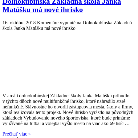
Dolnokubínska Základná škola Janka
Matúšku má nové ihrisko
16. októbra 2018
Komentáre vypnuté
na Dolnokubínska Základná
škola Janka Matúšku má nové ihrisko
V areáli dolnokubínskej Základnej školy Janka Matúšku pribudlo
v týchto dňoch nové multifunkčné ihrisko, ktoré nahradilo staré
nefunkčné. Slávnostne ho otvorili zástupcovia mesta, školy a firmy,
ktorá realizovala tento projekt. Nové ihrisko vyrástlo na pôvodných
základoch Vybudovanie nového športoviska, ktoré bude primárne
využívané na futbal a volejbal vyšlo mesto na viac ako 69 tisíc …
Prečítať viac »