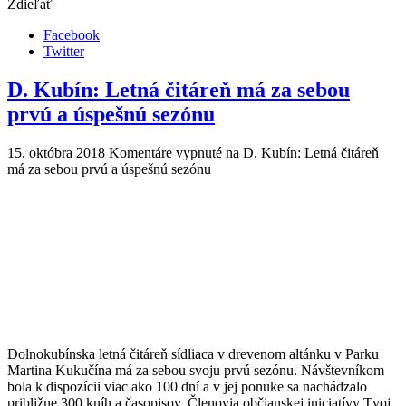
Zdieľať
Facebook
Twitter
D. Kubín: Letná čitáreň má za sebou
prvú a úspešnú sezónu
15. októbra 2018
Komentáre vypnuté
na D. Kubín: Letná čitáreň
má za sebou prvú a úspešnú sezónu
Dolnokubínska letná čitáreň sídliaca v drevenom altánku v Parku
Martina Kukučína má za sebou svoju prvú sezónu. Návštevníkom
bola k dispozícii viac ako 100 dní a v jej ponuke sa nachádzalo
približne 300 kníh a časopisov. Členovia občianskej iniciatívy Tvoj