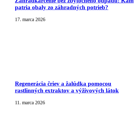
Záhradkárčenie bez zbytočného odpadu: Kam
patria obaly zo záhradných potrieb?
17. marca 2026
Regenerácia čriev a žalúdka pomocou
rastlinných extraktov a výživových látok
11. marca 2026