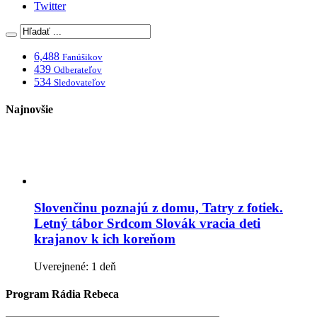
Twitter
6,488
Fanúšikov
439
Odberateľov
534
Sledovateľov
Najnovšie
Slovenčinu poznajú z domu, Tatry z fotiek.
Letný tábor Srdcom Slovák vracia deti
krajanov k ich koreňom
Uverejnené: 1 deň
Program Rádia Rebeca