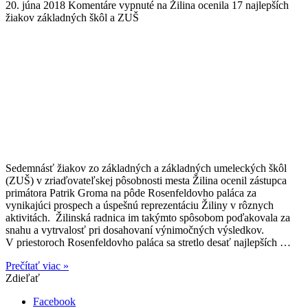
20. júna 2018
Komentáre vypnuté
na Žilina ocenila 17 najlepších
žiakov základných škôl a ZUŠ
Sedemnásť žiakov zo základných a základných umeleckých škôl
(ZUŠ) v zriaďovateľskej pôsobnosti mesta Žilina ocenil zástupca
primátora Patrik Groma na pôde Rosenfeldovho paláca za
vynikajúci prospech a úspešnú reprezentáciu Žiliny v rôznych
aktivitách. Žilinská radnica im takýmto spôsobom poďakovala za
snahu a vytrvalosť pri dosahovaní výnimočných výsledkov.
V priestoroch Rosenfeldovho paláca sa stretlo desať najlepších …
Prečítať viac »
Zdieľať
Facebook