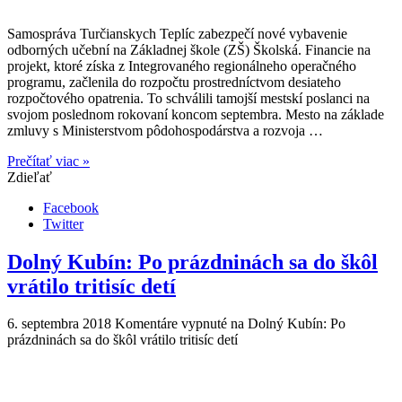
Samospráva Turčianskych Teplíc zabezpečí nové vybavenie
odborných učební na Základnej škole (ZŠ) Školská. Financie na
projekt, ktoré získa z Integrovaného regionálneho operačného
programu, začlenila do rozpočtu prostredníctvom desiateho
rozpočtového opatrenia. To schválili tamojší mestskí poslanci na
svojom poslednom rokovaní koncom septembra. Mesto na základe
zmluvy s Ministerstvom pôdohospodárstva a rozvoja …
Prečítať viac »
Zdieľať
Facebook
Twitter
Dolný Kubín: Po prázdninách sa do škôl
vrátilo tritisíc detí
6. septembra 2018
Komentáre vypnuté
na Dolný Kubín: Po
prázdninách sa do škôl vrátilo tritisíc detí