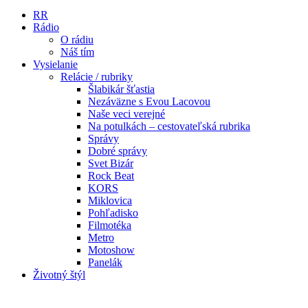
RR
Rádio
O rádiu
Náš tím
Vysielanie
Relácie / rubriky
Šlabikár šťastia
Nezáväzne s Evou Lacovou
Naše veci verejné
Na potulkách – cestovateľská rubrika
Správy
Dobré správy
Svet Bizár
Rock Beat
KORS
Miklovica
Pohľadisko
Filmotéka
Metro
Motoshow
Panelák
Životný štýl