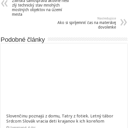
Žilinská samospráva aktívne rieši
zlý technický stav mnohých
mostných objektov na území
mesta
Nasledujúce
Ako si spríjemniť čas na materskej
dovolenke
Podobné články
Slovenčinu poznajú z domu, Tatry z fotiek. Letný tábor
Srdcom Slovák vracia deti krajanov k ich koreňom
Uverejnené: 4 dni