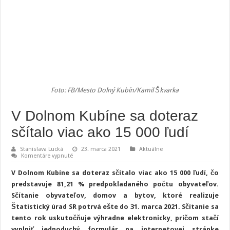
Foto: FB/Mesto Dolný Kubín/Kamil Škvarka
V Dolnom Kubíne sa doteraz
sčítalo viac ako 15 000 ľudí
Stanislava Lucká
23. marca 2021
Aktuálne
na
Komentáre vypnuté
V
Dolnom
V Dolnom Kubíne sa doteraz sčítalo viac ako 15 000 ľudí, čo
Kubíne
sa
predstavuje 81,21 % predpokladaného počtu obyvateľov.
doteraz
Sčítanie obyvateľov, domov a bytov, ktoré realizuje
sčítalo
viac
Štatistický úrad SR potrvá ešte do 31. marca 2021. Sčítanie sa
ako
15
tento rok uskutočňuje výhradne elektronicky, pričom stačí
000
vyplniť jednoduchý formulár na internetovej stránke
ľudí