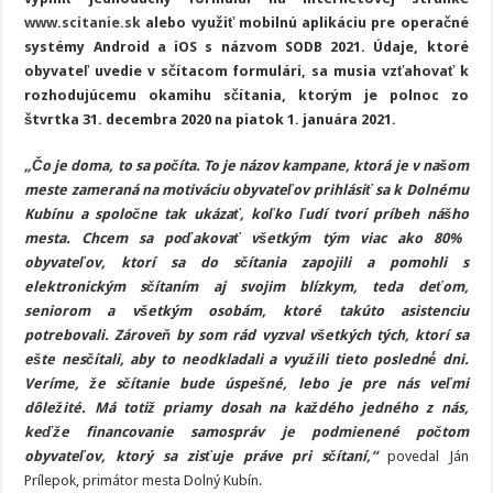
www.scitanie.sk
alebo využiť mobilnú aplikáciu pre operačné
systémy Android a iOS s názvom SODB 2021. Údaje, ktoré
obyvateľ uvedie v sčítacom formulári, sa musia vzťahovať k
rozhodujúcemu okamihu sčítania, ktorým je polnoc zo
štvrtka 31. decembra 2020 na piatok 1. januára 2021.
„Čo je doma, to sa počíta. To je názov kampane, ktorá je v naš
o
m
meste zameraná na motiváciu obyvateľov prihlásiť sa k Dolnému
Kubínu a spoloč
n
e tak ukázať, koľ
k
o ľ
u
dí tvorí príbeh nášh
o
mesta. Chcem sa poď
a
kovať vš
e
tkým tým viac ako 80%
obyvateľ
o
v, ktorí sa do sč
í
tania zapojili a pomohli s
elektronickým sčítaním aj svojim blízkym, teda deť
o
m,
seniorom a vš
e
tkým osobám, ktoré takúto asistenciu
potrebovali. Zároveň
by som rád vyzval vš
e
tkých tých, ktorí sa
eš
t
e nesč
í
tali, aby to neodkladali a využ
i
li tieto posledné́ dni.
Veríme,
ž
e sč
í
tanie bude úspeš
n
é, lebo je pre nás veľ
m
i
dô
l
eži
t
é. Má totiž priamy dosah na kaž
d
ého jedného z nás,
keď
ž
e financovanie samospráv je podmienené poč
t
om
obyvateľ
o
v, ktorý sa zisť
u
je práve pri sč
í
taní,“
povedal Ján
Prílepok, primátor mesta Dolný Kubín.