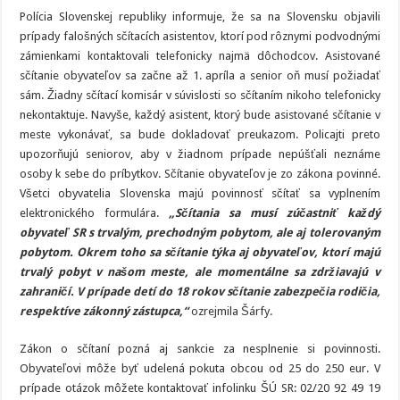
Polícia Slovenskej republiky informuje, že sa na Slovensku objavili
prípady falošných sčítacích asistentov, ktorí pod rôznymi podvodnými
zámienkami kontaktovali telefonicky najmä dôchodcov. Asistované
sčítanie obyvateľov sa začne až 1. apríla a senior oň musí požiadať
sám. Žiadny sčítací komisár v súvislosti so sčítaním nikoho telefonicky
nekontaktuje. Navyše, každý asistent, ktorý bude asistované sčítanie v
meste vykonávať, sa bude dokladovať preukazom. Policajti preto
upozorňujú seniorov, aby v žiadnom prípade nepúšťali neznáme
osoby k sebe do príbytkov. Sčítanie obyvateľov je zo zákona povinné.
Všetci obyvatelia Slovenska majú povinnosť sčítať sa vyplnením
elektronického formulára.
„Sčítania sa musí zúčastniť každý
obyvateľ SR s trvalým, prechodným pobytom, ale aj tolerovaným
pobytom. Okrem toho sa sčítanie týka aj obyvateľov, ktorí majú
trvalý pobyt v našom meste, ale momentálne sa zdržiavajú v
zahraničí. V prípade detí do 18 rokov sčítanie zabezpečia rodičia,
respektíve zákonný zástupca,“
ozrejmila Šárfy.
Zákon o sčítaní pozná aj sankcie za nesplnenie si povinnosti.
Obyvateľovi môže byť udelená pokuta obcou od 25 do 250 eur. V
prípade otázok môžete kontaktovať infolinku ŠÚ SR: 02/20 92 49 19