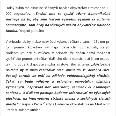
Dolný Kubín má aktuálne sčítaných najviac obyvateľov z miest nad 10
000 obyvateľov.
„Snažili sme sa využiť rôzne komunikačné
nástroje na to, aby sme ľuďom vysvetlili význam sa sčítania.
Samozrejme, som hrdý na všetkých našich obyvateľov Dolného
Kubína,“
doplnil primátor.
V prípade, ak by niekto nezvládol vykonať sčítanie sám, môže mu pri
tom pomôcť ktokoľvek iný, napr. ďalší člen domácnosti, starým
rodičom ich deti či vnúčatá. V prípade, že občan nemá možnosť
využiť ako pomoc pri sčítaní ďalšieho člena domácnosti či inú osobu,
tak mu bude k dispozícii služba asistovaného sčítania.
„Asistované
sčítanie by sa malo realizovať od 1. apríla do 31. októbra 2021.
Presný termín sa určí na základe epidemiologickej situácie.
Týkať sa bude výlučne a prioritne obyvateľov digitálne
vylúčených, napríklad bez internetu, seniorov či osamelých
seniorov. O ďalšom postupe budeme informovať na vývesných
plochách, na internetovej stránke mesta a sociálnych sieťach
mesta,“
ozrejmila Petra Šárfy z Evidencie obyvateľstva na Mestskom
úrade v Dolnom Kubíne