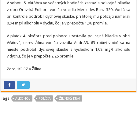
V sobotu 5. októbra vo večerných hodinách zastavila policajná hliadka
v obci Oravská Polhora vodiča vozidla Mercedes Benz 320. Vodič sa
pri kontrole podrobil dychovej skúške, pri ktorej mu policajti namerali
0,94 mg/l alkoholu v dychu, čo je v prepočte 1,96 promile.
V piatok 4. októbra pred polnocou zastavila policajná hliadka v obci
Višňové, okres Žilina vodiča vozidla Audi A3. 63 ročný vodič sa na
mieste podrobil dychovej skúške s výsledkom 1,08 mg/l alkoholu
v dychu, čo je v prepočte 2,25 promile.
Zdroj: KR PZ v Žiline
Tags
ALKOHOL
POLÍCIA
ŽILINSKÝ KRAJ