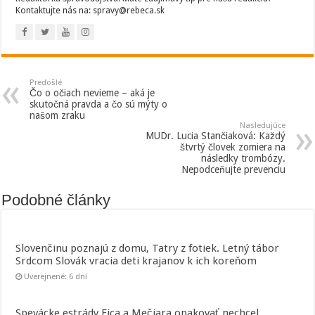
Kontaktujte nás na: spravy@rebeca.sk
Predošlé
Čo o očiach nevieme – aká je
skutočná pravda a čo sú mýty o
našom zraku
Nasledujúce
MUDr. Lucia Stančiaková: Každý
štvrtý človek zomiera na
následky trombózy.
Nepodceňujte prevenciu
Podobné články
Slovenčinu poznajú z domu, Tatry z fotiek. Letný tábor
Srdcom Slovák vracia deti krajanov k ich koreňom
Uverejnené: 6 dní
Spevácke estrády Fica a Mečiara opakovať nechcel.