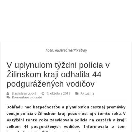
Foto: ilustračné/Pixabay
V uplynulom týždni polícia v
Žilinskom kraji odhalila 44
podgurážených vodičov
Stanislava Lucká
7. októbra 2019
Aktuálne
na
Komentáre vypnuté
V
uplynulom
Dohľadu nad bezpečnosťou a plynulosťou cestnej premávky
týždni
polícia
venuje polícia v Žilinskom kraji pozornosť aj v tomto roku. V
v
40.týždni tohto roka zaevidovala polícia na cestách v kraji
Žilinskom
kraji
celkom 44 podgurážených vodičov. Informovala o tom
odhalila
44