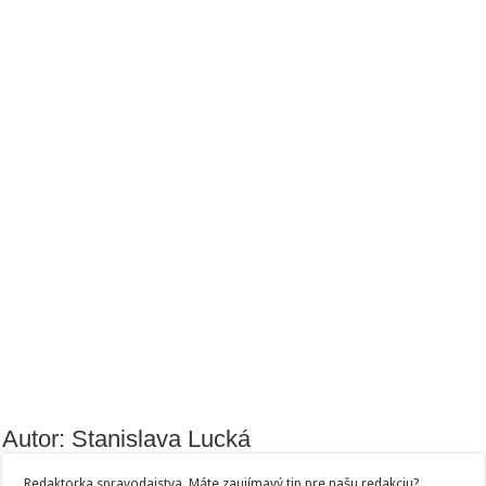
Autor: Stanislava Lucká
Redaktorka spravodajstva. Máte zaujímavý tip pre našu redakciu?