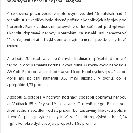
hovorkyňa KR PZ v Žiline Jana Balogová.
podgurážených
vodičov
Z celkového počtu vodičov motorových vozidiel 16 nafúkali nad 1
promile, u 12 vodičov bolo zistené požitie alkoholických nápojov pod
1 promile. Piati z vodičov motorových vozidiel spôsobili pod vplyvom
alkoholu dopravné nehody. Kontrolám sa nevyhli ani nemotoroví
účastníci, tentokrát 11 cyklistom policajti namerali pozitívnu dychovú
skúšku.
V sobotu 5. októbra vo večerných hodinách spôsobil dopravnú
nehodu v obci Kamenná Poruba, okres Žilina 22 ročný vodič na vozidle
VW Golf. Po dopravnej nehode sa vodič podrobil dychovej skúške, pri
ktorej mu policajti namerali 0,83 mg/l alkoholu v dychu, čo je
v prepočte 1,73 promile.
V sobotu 5. októbra v nočných hodinách spôsobil dopravnú nehodu
vo Vrútkach 65 ročný vodič na vozidle CitroenBerlingo. Po nehode
chcel vodič s vozidlom odísť, pričom bol zastavený hliadkou polície.
U vodiča policajti vykonali dychovú skúšku, ktorej výsledok bol 0,94
mg/l alkoholu v dychu, čo je v prepočte 1,96 promile.