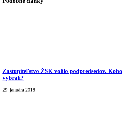
Podobné články
Zastupiteľstvo ŽSK volilo podpredsedov. Koho
vybrali?
29. januára 2018