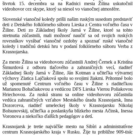
štvrtok 15. decembra sa na Radnici mesta Žilina uskutočnil
videohovor cez skype, ktorý sa niesol vo vianočnej atmosfére.
Slovenské vianočné koledy prišli našim ruským susedom predstaviť
deti z Detského folklórneho súboru Lieska z Centra voľného času v
Žiline. Deti zo Základnej školy Jarná v Žiline, ktoré sa tohto
stretnutia zúčastnili, mali možnosť naučiť sa od svojich ruských
rovesníkov vyrábať vianočné ozdoby a spoznať ruské vianočné
koledy i tradičnú detskú hru v podaní folklórneho súboru Verba z
Krasnojarska.
Za mesto Žilina sa videohovoru zúčastnili Andrej Černek a Kristína
Šimurdová z odboru tlačového a zahraničných vecí, riaditeľ
Základnej školy Jarná v Žiline, Ján Kotman a učiteľka výtvarnej
výchovy Zlatica Lajčiaková spolu so svojimi žiakmi. Prítomné bolo
už spomenuté Centrum voľného času v Žiline s riaditeľkou
Marianou Bohačiakovou a vedúcou DFS Lieska Vierou Poliakovou
Hriechovou. Za ruskú stranu sa online videohovoru zúčastnila
vedúca zahraničných vzťahov Mestského úradu Krasnojarsk, Inna
Dozorceva, riaditeľ umeleckej školy v Krasnojarsku Nikolaj
Bolsunovskij, učiteľka a poslankyňa blízkeho mesta Ačinsk, Inessa
Voronova a niekoľko ďalších pedagógov a detí.
Krasnojarsk je tretie najväčšie mesto na Sibíri a administratívne
centrum Krasnojarského kraja v Rusku. Žije tu približne 909-tisíc