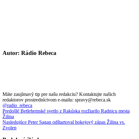
Autor: Rádio Rebeca
Máte zaujímavý tip pre našu redakciu? Kontaktujte našich
redaktorov prostredníctvom e-mailu: spravy@rebeca.sk
@radio_rebeca
Predošlé
Betlehemské svetlo z Rakúska rozžiarilo Radnicu mesta
Žilina
Nasledujúce
Peter Sagan odštartoval hokejový zápas Žilina vs.
Zvolen