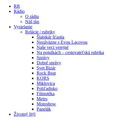
RR
Rádio
O rádiu
Náš tím
Vysielanie
Relácie / rubriky
Šlabikár šťastia
Nezáväzne s Evou Lacovou
Naše veci verejné
Na potulkách – cestovateľská rubrika
Správy
Dobré správy
Svet Bizár
Rock Beat
KORS
Miklovica
Pohľadisko
Filmotéka
Metro
Motoshow
Panelák
Životný štýl