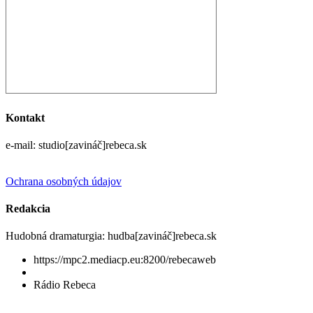
Kontakt
e-mail: studio[zavináč]rebeca.sk
Ochrana osobných údajov
Redakcia
Hudobná dramaturgia: hudba[zavináč]rebeca.sk
https://mpc2.mediacp.eu:8200/rebecaweb
Rádio Rebeca