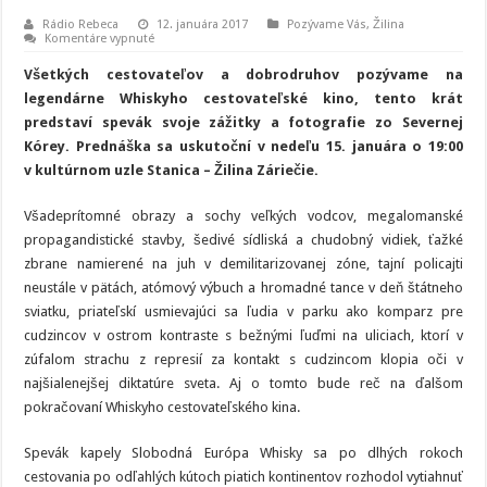
Rádio Rebeca
12. januára 2017
Pozývame Vás
,
Žilina
na
Komentáre vypnuté
Whiskyho
cestovateľské
Všetkých cestovateľov a dobrodruhov pozývame na
kino:
Severná
legendárne Whiskyho cestovateľské kino, tento krát
Kórea
predstaví spevák svoje zážitky a fotografie zo Severnej
Kórey. Prednáška sa uskutoční v nedeľu 15. januára o 19:00
v kultúrnom uzle Stanica – Žilina Záriečie.
Všadeprítomné obrazy a sochy veľkých vodcov, megalomanské
propagandistické stavby, šedivé sídliská a chudobný vidiek, ťažké
zbrane namierené na juh v demilitarizovanej zóne, tajní policajti
neustále v pätách, atómový výbuch a hromadné tance v deň štátneho
sviatku, priateľskí usmievajúci sa ľudia v parku ako komparz pre
cudzincov v ostrom kontraste s bežnými ľuďmi na uliciach, ktorí v
zúfalom strachu z represií za kontakt s cudzincom klopia oči v
najšialenejšej diktatúre sveta. Aj o tomto bude reč na ďalšom
pokračovaní Whiskyho cestovateľského kina.
Spevák kapely Slobodná Európa Whisky sa po dlhých rokoch
cestovania po odľahlých kútoch piatich kontinentov rozhodol vytiahnuť