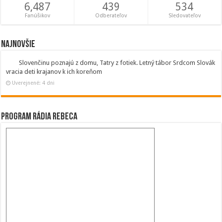
6,487
439
534
Fanúšikov
Odberateľov
Sledovateľov
Najnovšie
Slovenčinu poznajú z domu, Tatry z fotiek. Letný tábor Srdcom Slovák
vracia deti krajanov k ich koreňom
Uverejnené: 4 dni
Program Rádia Rebeca