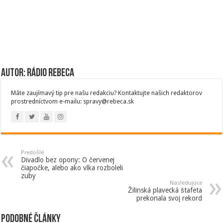
Autor: Rádio Rebeca
Máte zaujímavý tip pre našu redakciu? Kontaktujte našich redaktorov
prostredníctvom e-mailu: spravy@rebeca.sk
Predošlé
Divadlo bez opony: O červenej
čiapočke, alebo ako vlka rozboleli
zuby
Nasledujúce
Žilinská plavecká štafeta
prekonala svoj rekord
Podobné články