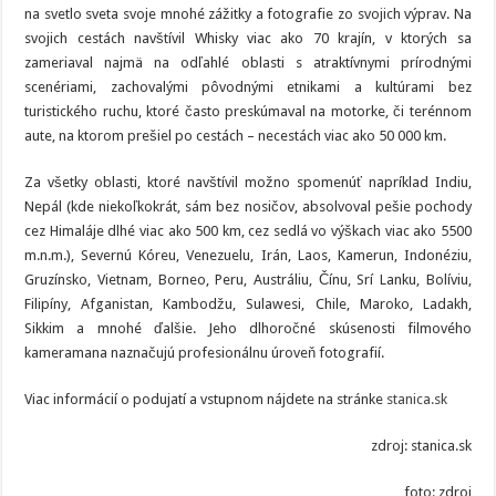
na svetlo sveta svoje mnohé zážitky a fotografie zo svojich výprav. Na
svojich cestách navštívil Whisky viac ako 70 krajín, v ktorých sa
zameriaval najmä na odľahlé oblasti s atraktívnymi prírodnými
scenériami, zachovalými pôvodnými etnikami a kultúrami bez
turistického ruchu, ktoré často preskúmaval na motorke, či terénnom
aute, na ktorom prešiel po cestách – necestách viac ako 50 000 km.
Za všetky oblasti, ktoré navštívil možno spomenúť napríklad Indiu,
Nepál (kde niekoľkokrát, sám bez nosičov, absolvoval pešie pochody
cez Himaláje dlhé viac ako 500 km, cez sedlá vo výškach viac ako 5500
m.n.m.), Severnú Kóreu, Venezuelu, Irán, Laos, Kamerun, Indonéziu,
Gruzínsko, Vietnam, Borneo, Peru, Austráliu, Čínu, Srí Lanku, Bolíviu,
Filipíny, Afganistan, Kambodžu, Sulawesi, Chile, Maroko, Ladakh,
Sikkim a mnohé ďalšie. Jeho dlhoročné skúsenosti filmového
kameramana naznačujú profesionálnu úroveň fotografií.
Viac informácií o podujatí a vstupnom nájdete na stránke
stanica.sk
zdroj: stanica.sk
foto: zdroj