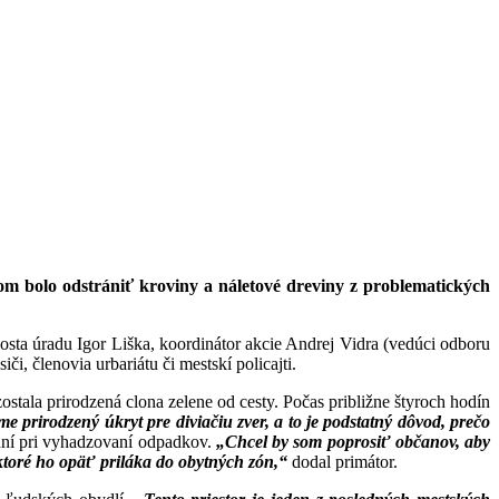
ieľom bolo odstrániť kroviny a náletové dreviny z problematických
osta úradu Igor Liška, koordinátor akcie Andrej Vidra (vedúci odboru
i, členovia urbariátu či mestskí policajti.
zostala prirodzená clona zelene od cesty. Počas približne štyroch hodín
e prirodzený úkryt pre diviačiu zver, a to je podstatný dôvod, prečo
ední pri vyhadzovaní odpadkov.
„Chcel by som poprosiť občanov, aby
ktoré ho opäť priláka do obytných zón,“
dodal primátor.