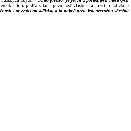
ko ľudských obydlí.
„Tento priestor je jeden z posledných mestských
zemok je totiž podľa zákona povinnosť vlastníka a na vstup potrebuje
nosti s obyvateľmi sídliska, a to najmä preto,leboprevažná väčšina