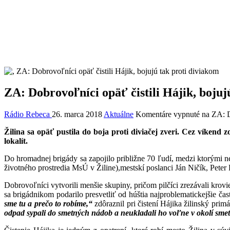
ZA: Dobrovoľníci opäť čistili Hájik, bojuj
Rádio Rebeca
26. marca 2018
Aktuálne
Komentáre vypnuté
na ZA: Do
Žilina sa opäť pustila do boja proti diviačej zveri. Cez víkend 
lokalít.
Do hromadnej brigády sa zapojilo približne 70 ľudí, medzi ktorými n
životného prostredia MsÚ v Žiline),mestskí poslanci Ján Ničík, Peter F
Dobrovoľníci vytvorili menšie skupiny, pričom pilčíci zrezávali krovie
sa brigádnikom podarilo presvetliť od húštia najproblematickejšie ča
sme tu a prečo to robíme,“
zdôraznil pri čistení Hájika žilinský pri
odpad sypali do smetných nádob a neukladali ho voľne v okolí smetn