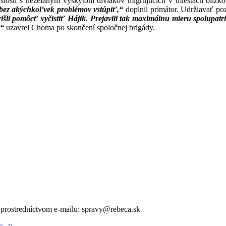
úvislosti s neželaným výskytom diviakov migrujúcich v miestach blíz
bez akýchkoľvek problémov vstúpiť,“
doplnil primátor. Udržiavať po
šli pomôcť vyčistiť Hájik. Prejavili tak maximálnu mieru spolupatrič
,“
uzavrel Choma po skončení spoločnej brigády.
v prostredníctvom e-mailu: spravy@rebeca.sk