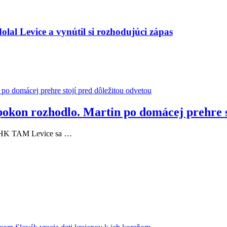
olal Levice a vynútil si rozhodujúci zápas
pokon rozhodlo. Martin po domácej prehre s
 a HK TAM Levice sa …