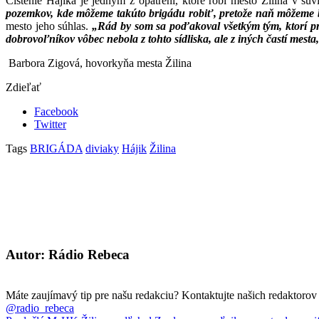
Čistenie Hájika je jedným z opatrení, ktoré robí mesto Žilina v s
pozemkov, kde môžeme takúto brigádu robiť, pretože naň môžeme 
mesto jeho súhlas.
„Rád by som sa poďakoval všetkým tým, ktorí pri
dobrovoľníkov vôbec nebola z tohto sídliska, ale z iných častí mesta
Barbora Zigová, hovorkyňa mesta Žilina
Zdieľať
Facebook
Twitter
Tags
BRIGÁDA
diviaky
Hájik
Žilina
Autor: Rádio Rebeca
Máte zaujímavý tip pre našu redakciu? Kontaktujte našich redaktoro
@radio_rebeca