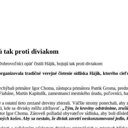
ú tak proti diviakom
brovoľníci opäť čistili Hájik, bojujú tak proti diviakom
zorganizovala tradičné verejné čistenie sídliska Hájik, ktorého c
echýbali primátor Igor Choma, zástupca primátora Patrik Groma, predn
iabáne, Martin Kapitulík, zamestnanci mestského úradu, poľovníci, hasič
 a ostatní tieto zrezané dreviny zbierali. Väčšie stromy ponechali, aby 
sti, kde sa diviaky môžu zdržiavať.
„Tým, že kroviny odstránime, zruším
mátor Igor Choma. Zároveň požiadal obyvateľov sídliska, aby boli dôsl
ých košov. Aby sa nestalo, že diviak zavetrí neskonzumované jedlo, 