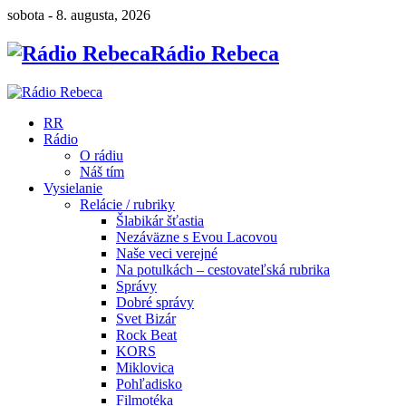
sobota - 8. augusta, 2026
Rádio Rebeca
RR
Rádio
O rádiu
Náš tím
Vysielanie
Relácie / rubriky
Šlabikár šťastia
Nezáväzne s Evou Lacovou
Naše veci verejné
Na potulkách – cestovateľská rubrika
Správy
Dobré správy
Svet Bizár
Rock Beat
KORS
Miklovica
Pohľadisko
Filmotéka