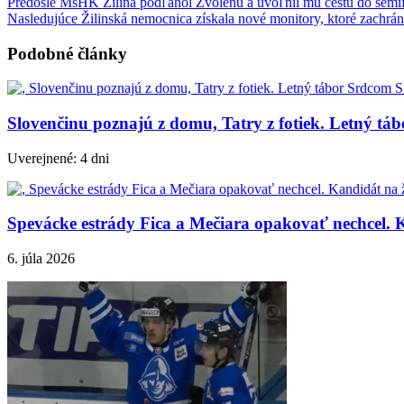
Predošlé
MsHK Žilina podľahol Zvolenu a uvoľnil mu cestu do semif
Nasledujúce
Žilinská nemocnica získala nové monitory, ktoré zachrán
Podobné články
Slovenčinu poznajú z domu, Tatry z fotiek. Letný tá
Uverejnené: 4 dni
Spevácke estrády Fica a Mečiara opakovať nechcel. K
6. júla 2026