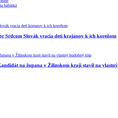
inále
ia bábätká
bor Srdcom Slovák vracia deti krajanov k ich koreňom
andidát na župana v Žilinskom kraji stavil na vlastn