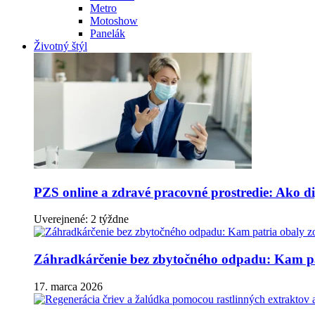
Metro
Motoshow
Panelák
Životný štýl
PZS online a zdravé pracovné prostredie: Ako dig
Uverejnené: 2 týždne
Záhradkárčenie bez zbytočného odpadu: Kam pa
17. marca 2026