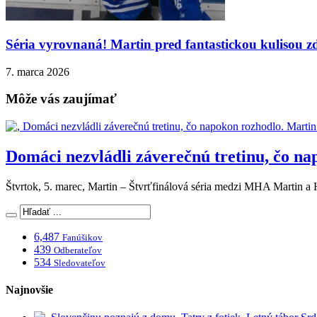
Séria vyrovnaná! Martin pred fantastickou kulisou zd
7. marca 2026
Môže vás zaujímať
Domáci nezvládli záverečnú tretinu, čo na
Štvrtok, 5. marec, Martin – Štvrťfinálová séria medzi MHA Martin
6,487
Fanúšikov
439
Odberateľov
534
Sledovateľov
Najnovšie