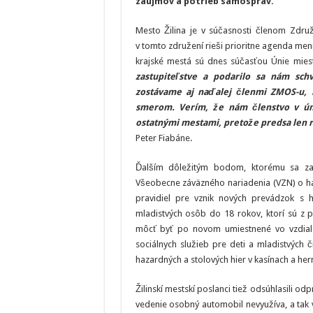
záujmov a potrieb samospráv.
Mesto Žilina je v súčasnosti členom Zdru
v tomto združení rieši prioritne agenda men
krajské mestá sú dnes súčasťou Únie mies
zastupiteľstve a podarilo sa nám schv
zostávame aj naďalej členmi ZMOS-u, 
smerom. Verím, že nám členstvo v úni
ostatnými mestami, pretože predsa len
Peter Fiabáne.
Ďalším dôležitým bodom, ktorému sa zas
Všeobecne záväzného nariadenia (VZN) o haz
pravidiel pre vznik nových prevádzok s h
mladistvých osôb do 18 rokov, ktorí sú z 
môcť byť po novom umiestnené vo vzdialen
sociálnych služieb pre deti a mladistvých 
hazardných a stolových hier v kasínach a he
Žilinskí mestskí poslanci tiež odsúhlasili od
vedenie osobný automobil nevyužíva, a tak