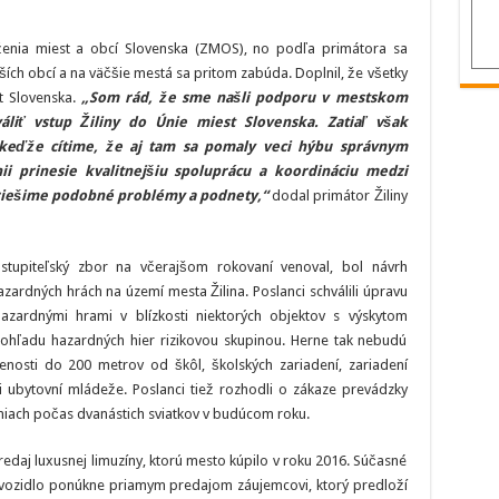
ženia miest a obcí Slovenska (ZMOS), no podľa primátora sa
ších obcí a na väčšie mestá sa pritom zabúda. Doplnil, že všetky
t Slovenska.
„Som rád, že sme našli podporu v mestskom
áliť vstup Žiliny do Únie miest Slovenska. Zatiaľ však
keďže cítime, že aj tam sa pomaly veci hýbu správnym
i prinesie kvalitnejšiu spoluprácu a koordináciu medzi
 riešime podobné problémy a podnety,“
dodal primátor Žiliny
tupiteľský zbor na včerajšom rokovaní venoval, bol návrh
ardných hrách na území mesta Žilina. Poslanci schválili úpravu
azardnými hrami v blízkosti niektorých objektov s výskytom
pohľadu hazardných hier rizikovou skupinou. Herne tak nebudú
osti do 200 metrov od škôl, školských zariadení, zariadení
či ubytovní mládeže. Poslanci tiež rozhodli o zákaze prevádzky
rniach počas dvanástich sviatkov v budúcom roku.
predaj luxusnej limuzíny, ktorú mesto kúpilo v roku 2016. Súčasné
 vozidlo ponúkne priamym predajom záujemcovi, ktorý predloží