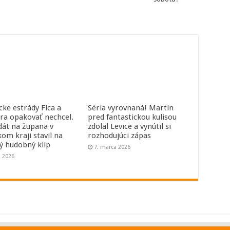
cke estrády Fica a
Séria vyrovnaná! Martin
ra opakovať nechcel.
pred fantastickou kulisou
dát na župana v
zdolal Levice a vynútil si
kom kraji stavil na
rozhodujúci zápas
ný hudobný klip
7. marca 2026
a 2026