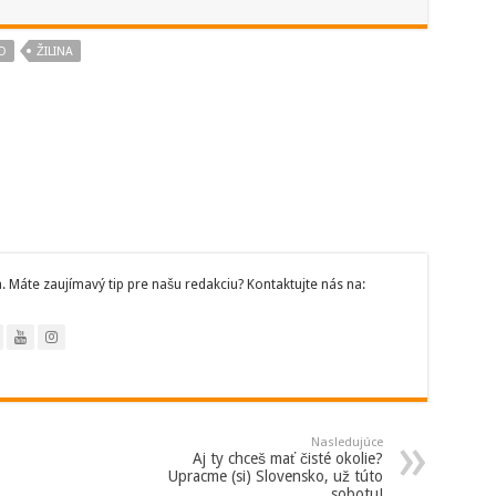
O
ŽILINA
 Máte zaujímavý tip pre našu redakciu? Kontaktujte nás na:
Nasledujúce
Aj ty chceš mať čisté okolie?
Upracme (si) Slovensko, už túto
sobotu!