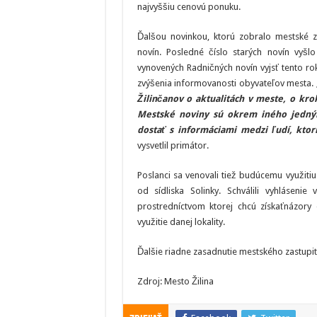
najvyššiu cenovú ponuku.
Ďalšou novinkou, ktorú zobralo mestské z
novín. Posledné číslo starých novín vy
vynovených Radničných novín vyjsť tento r
zvýšenia informovanosti obyvateľov mesta.
Žilinčanov o aktualitách v meste, o kr
Mestské noviny sú okrem iného jedným
dostať s informáciami medzi ľudí, ktor
vysvetlil primátor.
Poslanci sa venovali tiež budúcemu využiti
od sídliska Solinky. Schválili vyhlásenie
prostredníctvom ktorej chcú získaťnázory 
využitie danej lokality.
Ďalšie riadne zasadnutie mestského zastupit
Zdroj: Mesto Žilina