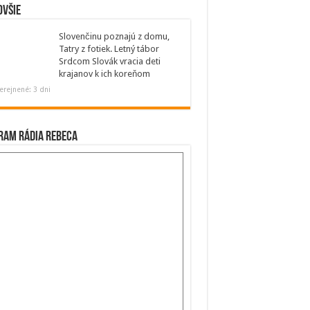
ovšie
Slovenčinu poznajú z domu,
Tatry z fotiek. Letný tábor
Srdcom Slovák vracia deti
krajanov k ich koreňom
erejnené: 3 dni
ram Rádia Rebeca