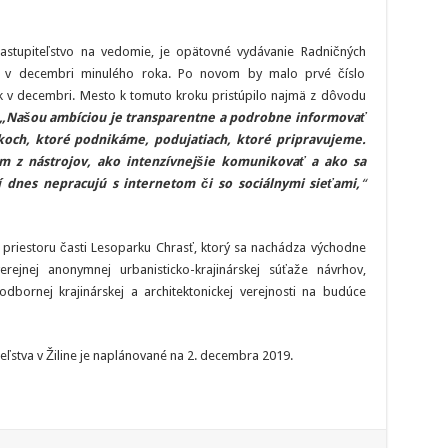
astupiteľstvo na vedomie, je opätovné vydávanie Radničných
šlo v decembri minulého roka. Po novom by malo prvé číslo
ok v decembri. Mesto k tomuto kroku pristúpilo najmä z dôvodu
„Našou ambíciou je transparentne a podrobne informovať
okoch, ktoré podnikáme, podujatiach, ktoré pripravujeme.
 z nástrojov, ako intenzívnejšie komunikovať a ako sa
í dnes nepracujú s internetom či so sociálnymi sieťami,
“
u priestoru časti Lesoparku Chrasť, ktorý sa nachádza východne
 verejnej anonymnej urbanisticko-krajinárskej súťaže návrhov,
odbornej krajinárskej a architektonickej verejnosti na budúce
eľstva v Žiline je naplánované na 2. decembra 2019.