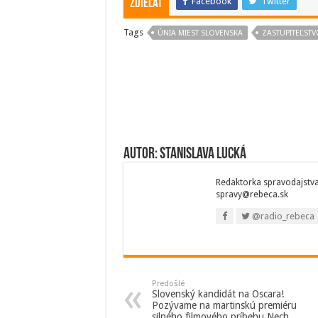
Facebook
Twitter
Zdieľať
Tags
ÚNIA MIEST SLOVENSKA
ZASTUPITEĽSTV
Autor: Stanislava Lucká
Redaktorka spravodajstva.
spravy@rebeca.sk
@radio_rebeca
Predošlé
Slovenský kandidát na Oscara!
Pozývame na martinskú premiéru
silného filmového príbehu Nech