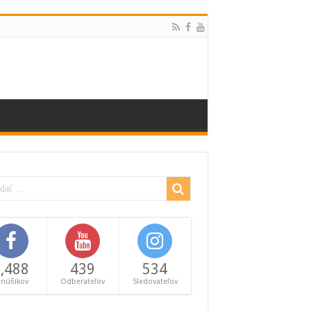
,488
439
534
anúšikov
Odberateľov
Sledovateľov