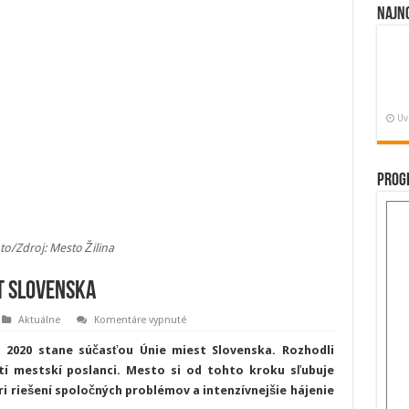
Najn
Uv
Prog
to/Zdroj: Mesto Žilina
st Slovenska
na
Aktuálne
Komentáre vypnuté
Žilina
vstupuje
a 2020 stane súčasťou Únie miest Slovenska. Rozhodli
do
Únie
í mestskí poslanci. Mesto si od tohto kroku sľubuje
miest
i riešení spoločných problémov a intenzívnejšie hájenie
Slovenska