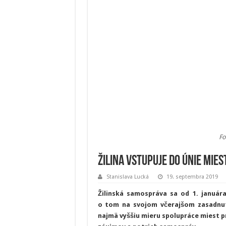
Fo
Žilina vstupuje do Únie mie
Stanislava Lucká
19. septembra 2019
Žilinská samospráva sa od 1. január
o tom na svojom včerajšom zasadnut
najmä vyššiu mieru spolupráce miest pr