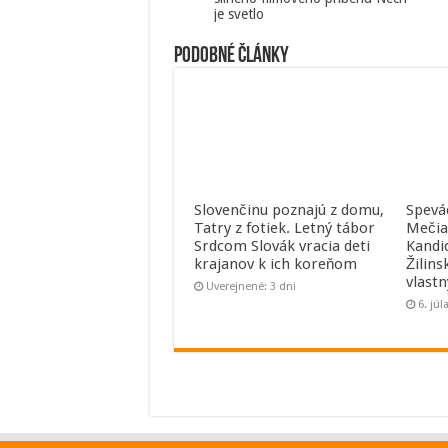
je svetlo
Podobné články
Slovenčinu poznajú z domu,
Spevá
Tatry z fotiek. Letný tábor
Mečia
Srdcom Slovák vracia deti
Kandi
krajanov k ich koreňom
Žilins
vlast
Uverejnené: 3 dni
6. júl