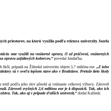
ých priestorov, na ktorú využila podľa rektora univerzity Jozefa
otáciu sme využili na vnútorné opravy, či už práčovní, vnútorných
 na opravu asfaltových kobercov,“
povedal Jandačka.
 škôl, pripadá na Žilinskú univerzitu objem 3,7 milióna eur.
„Z toho
islavy sú v oveľa lepšom stave ako v Bratislave. Pretože tieto školy
ia totiž podľa jeho slov pôsobí aj vnímanie celkovej výbavy. Zároveň
uli. Zároveň zvyšných 2,6 milióna eur je k dispozícii. Tak, ako ich
lstva. Tak, ako aj v prípade ďalších univerzít,“
dodal Kažimír.