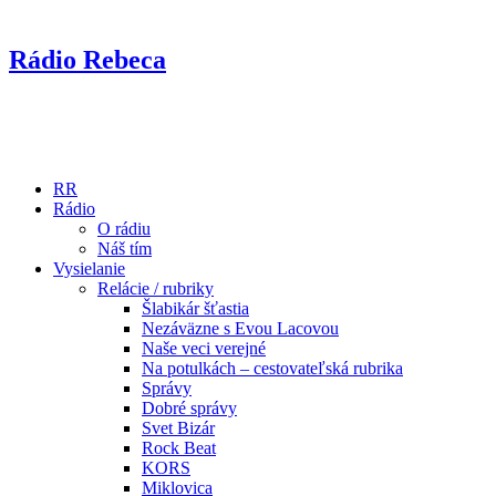
Rádio Rebeca
RR
Rádio
O rádiu
Náš tím
Vysielanie
Relácie / rubriky
Šlabikár šťastia
Nezáväzne s Evou Lacovou
Naše veci verejné
Na potulkách – cestovateľská rubrika
Správy
Dobré správy
Svet Bizár
Rock Beat
KORS
Miklovica