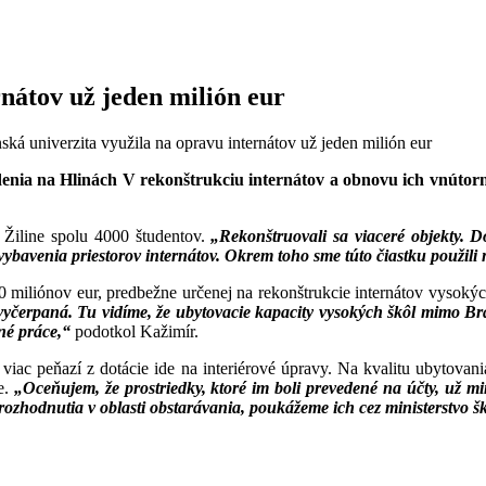
rnátov už jeden milión eur
ská univerzita využila na opravu internátov už jeden milión eur
adenia na Hlinách V rekonštrukciu internátov a obnovu ich vnútorn
Žiline spolu 4000 študentov.
„Rekonštruovali sa viaceré objekty. D
vybavenia priestorov internátov. Okrem toho sme túto čiastku použili
 miliónov eur, predbežne určenej na rekonštrukcie internátov vysokých
vyčerpaná. Tu vidíme, že ubytovacie kapacity vysokých škôl mimo Brat
né práce,“
podotkol Kažimír.
e viac peňazí z dotácie ide na interiérové úpravy. Na kvalitu ubytovan
e.
„Oceňujem, že prostriedky, ktoré im boli prevedené na účty, už min
zhodnutia v oblasti obstarávania, poukážeme ich cez ministerstvo ško