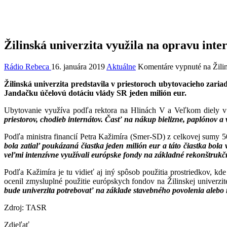
Žilinská univerzita využila na opravu inte
Rádio Rebeca
16. januára 2019
Aktuálne
Komentáre vypnuté
na Žilin
Žilinská univerzita predstavila v priestoroch ubytovacieho zari
Jandačku účelovú dotáciu vlády SR jeden milión eur.
Ubytovanie využíva podľa rektora na Hlinách V a Veľkom diely v 
priestorov, chodieb internátov. Časť na nákup bielizne, paplónov a 
Podľa ministra financií Petra Kažimíra (Smer-SD) z celkovej sumy 50
bola zatiaľ poukázaná čiastka jeden milión eur a táto čiastka bola 
veľmi intenzívne využívali európske fondy na základné rekonštrukč
Podľa Kažimíra je tu vidieť aj iný spôsob použitia prostriedkov, kd
ocenil zmysluplné použitie európskych fondov na Žilinskej univerzit
bude univerzita potrebovať na základe stavebného povolenia alebo ro
Zdroj: TASR
Zdieľať