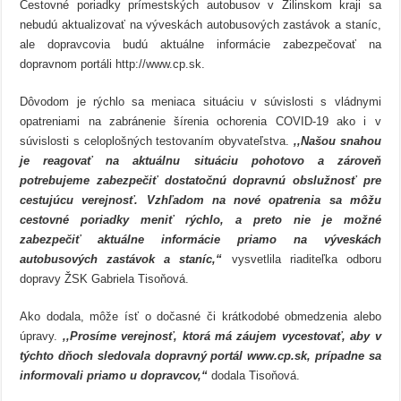
Cestovné poriadky prímestských autobusov v Žilinskom kraji sa
online
nebudú aktualizovať na výveskách autobusových zastávok a staníc,
ale dopravcovia budú aktuálne informácie zabezpečovať na
dopravnom portáli http://www.cp.sk.
Dôvodom je rýchlo sa meniaca situáciu v súvislosti s vládnymi
opatreniami na zabránenie šírenia ochorenia COVID-19 ako i v
súvislosti s celoplošných testovaním obyvateľstva.
,,Našou snahou
je reagovať na aktuálnu situáciu pohotovo a zároveň
potrebujeme zabezpečiť dostatočnú dopravnú obslužnosť pre
cestujúcu verejnosť. Vzhľadom na nové opatrenia sa môžu
cestovné poriadky meniť rýchlo, a preto nie je možné
zabezpečiť aktuálne informácie priamo na výveskách
autobusových zastávok a staníc,“
vysvetlila riaditeľka odboru
dopravy ŽSK Gabriela Tisoňová.
Ako dodala, môže ísť o dočasné či krátkodobé obmedzenia alebo
úpravy.
,,Prosíme verejnosť, ktorá má záujem vycestovať, aby v
týchto dňoch sledovala dopravný portál www.cp.sk, prípadne sa
informovali priamo u dopravcov,“
dodala Tisoňová.