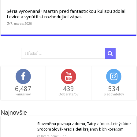
Séria vyrovnaná! Martin pred fantastickou kulisou zdolal
Levice a vynútil si rozhodujúci zápas
7. marca 2026
6,487
439
534
Fanúšikov
Odberateľov
Sledovateľov
Najnovšie
Slovenčinu poznajú z domu, Tatry z fotiek. Letný tábor
Srdcom Slovák vracia deti krajanov k ich koreňom
Uverejnené: 5 dní