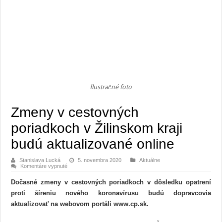
Ilustračné foto
Zmeny v cestovných
poriadkoch v Žilinskom kraji
budú aktualizované online
Stanislava Lucká
5. novembra 2020
Aktuálne
na
Komentáre vypnuté
Zmeny
v
Dočasné zmeny v cestovných poriadkoch v dôsledku opatrení
cestovných
poriadkoch
proti šíreniu nového koronavírusu budú dopravcovia
v
Žilinskom
aktualizovať na webovom portáli www.cp.sk.
kraji
budú
aktualizované