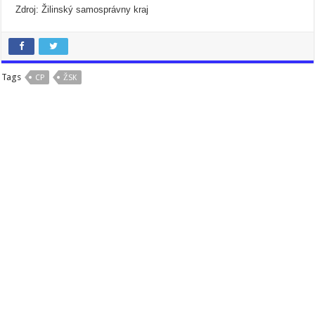
Zdroj: Žilinský samosprávny kraj
Tags
CP
ŽSK