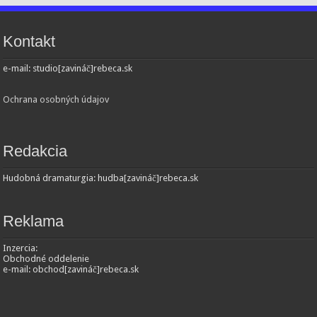
Kontakt
e-mail: studio[zavináč]rebeca.sk
Ochrana osobných údajov
Redakcia
Hudobná dramaturgia: hudba[zavináč]rebeca.sk
Reklama
Inzercia:
Obchodné oddelenie
e-mail: obchod[zavináč]rebeca.sk