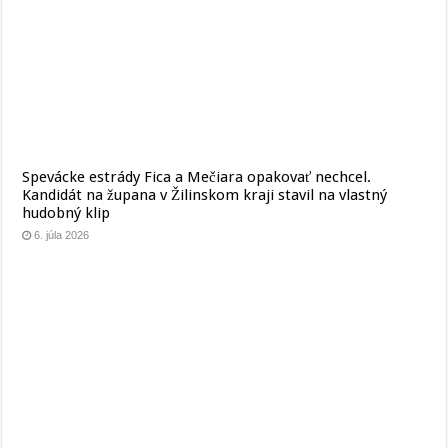
Spevácke estrády Fica a Mečiara opakovať nechcel.
Kandidát na župana v Žilinskom kraji stavil na vlastný
hudobný klip
6. júla 2026