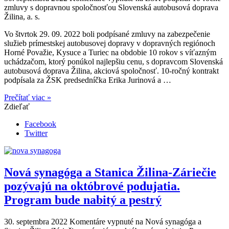
zmluvy s dopravnou spoločnosťou Slovenská autobusová doprava
Žilina, a. s.
Vo štvrtok 29. 09. 2022 boli podpísané zmluvy na zabezpečenie
služieb prímestskej autobusovej dopravy v dopravných regiónoch
Horné Považie, Kysuce a Turiec na obdobie 10 rokov s víťazným
uchádzačom, ktorý ponúkol najlepšiu cenu, s dopravcom Slovenská
autobusová doprava Žilina, akciová spoločnosť. 10-ročný kontrakt
podpísala za ŽSK predsedníčka Erika Jurinová a …
Prečítať viac »
Zdieľať
Facebook
Twitter
Nová synagóga a Stanica Žilina-Záriečie
pozývajú na októbrové podujatia.
Program bude nabitý a pestrý
30. septembra 2022
Komentáre vypnuté
na Nová synagóga a