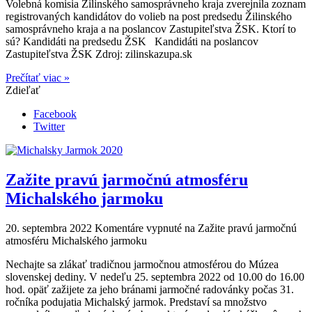
Volebná komisia Žilinského samosprávneho kraja zverejnila zoznam
registrovaných kandidátov do volieb na post predsedu Žilinského
samosprávneho kraja a na poslancov Zastupiteľstva ŽSK. Ktorí to
sú? Kandidáti na predsedu ŽSK Kandidáti na poslancov
Zastupiteľstva ŽSK Zdroj: zilinskazupa.sk
Prečítať viac »
Zdieľať
Facebook
Twitter
Zažite pravú jarmočnú atmosféru
Michalského jarmoku
20. septembra 2022
Komentáre vypnuté
na Zažite pravú jarmočnú
atmosféru Michalského jarmoku
Nechajte sa zlákať tradičnou jarmočnou atmosférou do Múzea
slovenskej dediny. V nedeľu 25. septembra 2022 od 10.00 do 16.00
hod. opäť zažijete za jeho bránami jarmočné radovánky počas 31.
ročníka podujatia Michalský jarmok. Predstaví sa množstvo