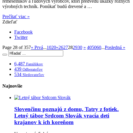
remeselníkov a ľudových výrobcov, ktorí predvedú ukážky rôznych
výrobných techník. Ponúkať budú drevené a …
Prečítať viac »
Zdieľať
Facebook
Twitter
Page 28 of 357
« Prvá
...
10
20
«
26
27
28
29
30
»
40
50
60
...
Posledná »
6,487
Fanúšikov
439
Odberateľov
534
Sledovateľov
Najnovšie
Slovenčinu poznajú z domu, Tatry z fotiek.
Letný tábor Srdcom Slovák vracia deti
krajanov k ich koreňom