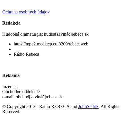
Ochrana osobných údajov
Redakcia
Hudobná dramaturgia: hudba[zavináč]rebeca.sk
https://mpc2.mediacp.eu:8200/rebecaweb
Rádio Rebeca
Reklama
Inzercia:
Obchodné oddelenie
e-mail: obchod[zavináč]rebeca.sk
© Copyright 2013 - Radio REBECA and
JohnSedrik
. All Rights
Reserved.