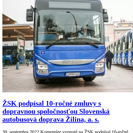
ŽSK podpísal 10-ročné zmluvy s
dopravnou spoločnosťou Slovenská
autobusová doprava Žilina, a. s.
30. septembra 2022
Komentáre vypnuté
na ŽSK podpísal 10-ročné