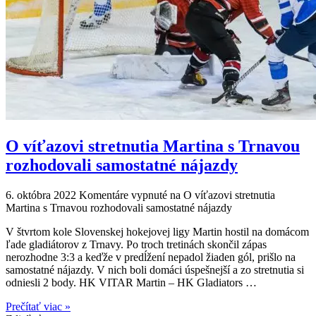
O víťazovi stretnutia Martina s Trnavou
rozhodovali samostatné nájazdy
6. októbra 2022
Komentáre vypnuté
na O víťazovi stretnutia
Martina s Trnavou rozhodovali samostatné nájazdy
V štvrtom kole Slovenskej hokejovej ligy Martin hostil na domácom
ľade gladiátorov z Trnavy. Po troch tretinách skončil zápas
nerozhodne 3:3 a keďže v predĺžení nepadol žiaden gól, prišlo na
samostatné nájazdy. V nich boli domáci úspešnejší a zo stretnutia si
odniesli 2 body. HK VITAR Martin – HK Gladiators …
Prečítať viac »