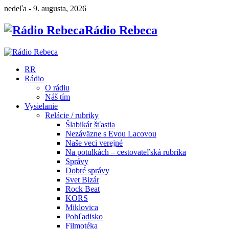
nedeľa - 9. augusta, 2026
Rádio Rebeca
RR
Rádio
O rádiu
Náš tím
Vysielanie
Relácie / rubriky
Šlabikár šťastia
Nezáväzne s Evou Lacovou
Naše veci verejné
Na potulkách – cestovateľská rubrika
Správy
Dobré správy
Svet Bizár
Rock Beat
KORS
Miklovica
Pohľadisko
Filmotéka