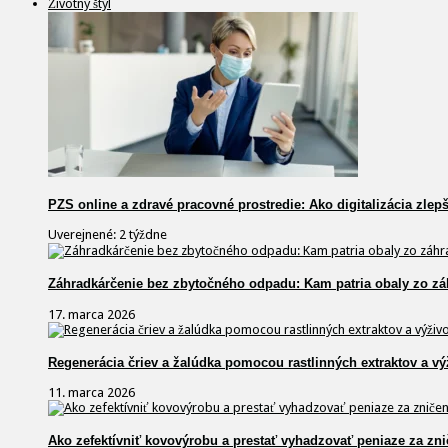
Životný štýl
PZS online a zdravé pracovné prostredie: Ako digitalizácia zlep
Uverejnené: 2 týždne
Záhradkárčenie bez zbytočného odpadu: Kam patria obaly zo zá
17. marca 2026
Regenerácia čriev a žalúdka pomocou rastlinných extraktov a vý
11. marca 2026
Ako zefektívniť kovovýrobu a prestať vyhadzovať peniaze za zni