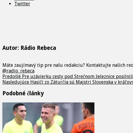
Twitter
Autor: Rádio Rebeca
Máte zaujímavý tip pre našu redakciu? Kontaktujte našich r
@radio_rebeca
Predošlé
Pre uzávierku cesty pod Strečnom železnice posilnili
Nasledujúce
Hasiči zo Záturčia sú Majstri Slovenska v kráľov
Podobné články