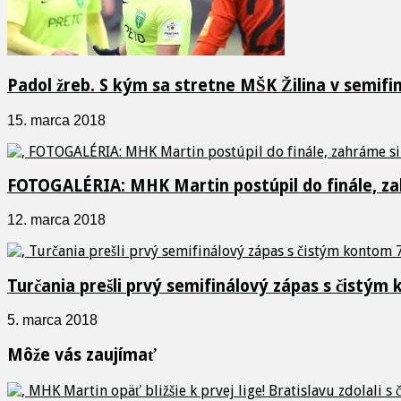
Padol žreb. S kým sa stretne MŠK Žilina v semif
15. marca 2018
FOTOGALÉRIA: MHK Martin postúpil do finále, 
12. marca 2018
Turčania prešli prvý semifinálový zápas s čistým
5. marca 2018
Môže vás zaujímať