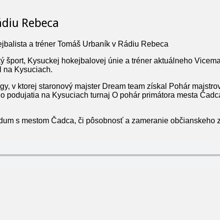
ádiu Rebeca
jbalista a tréner Tomáš Urbaník v Rádiu Rebeca
 šport, Kysuckej hokejbalovej únie a tréner aktuálneho Vicema
l na Kysuciach.
y, v ktorej staronový majster Dream team získal Pohár majstrov
ého podujatia na Kysuciach turnaj O pohár primátora mesta Čad
randum s mestom Čadca, či pôsobnosť a zameranie občianskeho z