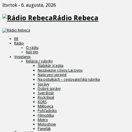
štvrtok - 6. augusta, 2026
Rádio Rebeca
RR
Rádio
O rádiu
Náš tím
Vysielanie
Relácie / rubriky
Šlabikár šťastia
Nezáväzne s Evou Lacovou
Naše veci verejné
Na potulkách – cestovateľská rubrika
Správy
Dobré správy
Svet Bizár
Rock Beat
KORS
Miklovica
Pohľadisko
Filmotéka
Metro
Motoshow
Panelák