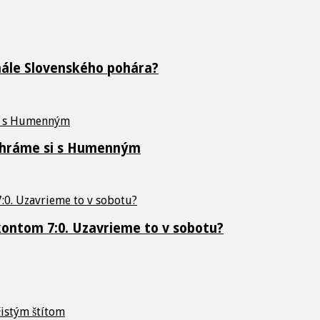
inále Slovenského pohára?
zahráme si s Humenným
 kontom 7:0. Uzavrieme to v sobotu?