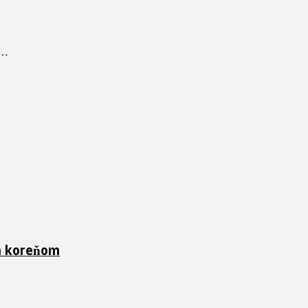
 …
ch koreňom