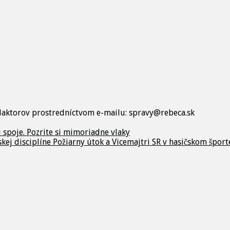
edaktorov prostredníctvom e-mailu: spravy@rebeca.sk
 spoje. Pozrite si mimoriadne vlaky
skej disciplíne Požiarny útok a Vicemajtri SR v hasičskom šport