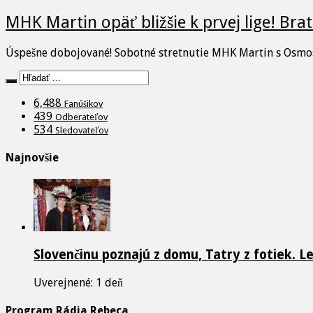
MHK Martin opäť bližšie k prvej lige! Brat
Úspešne dobojované! Sobotné stretnutie MHK Martin s Osmos
6,488
Fanúšikov
439
Odberateľov
534
Sledovateľov
Najnovšie
Slovenčinu poznajú z domu, Tatry z fotiek. L
Uverejnené: 1 deň
Program Rádia Rebeca