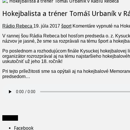
Hokejbalista a tréner Tomáš Urbaník v R
Rádio Rebeca
19. júla 2017
šport
Komentáre vypnuté
na Hoke
V rannej šou Rádia Rebeca bol hosťom predseda o. z. Kysucký
názvov je jasné, že sme sa rozprávali na tému šport a hokejba
Po poslednom a rozhodujúcom finále Kysuckej hokejbalovej lig
organizátor rozrozprával aj na tému najstaršieho hokejbalov
uskutočniť už jeho 18. ročník!
Pri tejto príležitosti sme sa opýtali aj na hokejbalové Memo
predsedom…
Zdieľať
Facebook