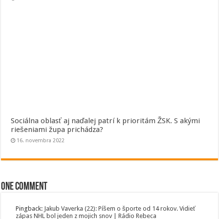
Sociálna oblasť aj naďalej patrí k prioritám ŽSK. S akými
riešeniami župa prichádza?
16. novembra 2022
One comment
Pingback:
Jakub Vaverka (22): Píšem o športe od 14 rokov. Vidieť
zápas NHL bol jeden z mojich snov | Rádio Rebeca