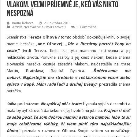
vlakom. Veľmi príjemné je, keď vás nikto
nespozná
Rádio Rebeca
23. októbra 2019
Archív
,
Nezáväzne s Evou Lacovou
1 Comment
Scenáristka
Tereza Oľhová
v tomto období dokončuje knihu o svojej
mame, herečke
Jane Oľhovej. „
Ide o literárny portrét ženy na
ceste
,“
tvrdí Tereza
.
Kniha sa týka maminho cestovania a jej
hektického života. Ponúkne zážitky z jej ciest vlakom, keďže známa
slovenská herečka cestuje zásadne vlakom, najčastejšie na trase
Martin, Bratislava, Banská Bystrica. „
Šoférovanie ma
nebaví.
Najčastejšie ma stretnete v reštauračnom vozni alebo
spiacu v kupé. Mám rada ľudí z druhej triedy
,“ prezradila známa
herečka.
Kniha pod názvom
Nespúšťaj oči z trate!
by mala vyjsť v decembri a
mala by byť zároveň darčekom k jej životnému jubileu.
Prajem si mať
zo seba pocit, že som dobrou mamou a starou mamou, lebo to sú
moje celoživotné výčitky, či viem plniť túto najzákladnejšiu
úlohu
,“ priznala v rozhovore Oľhová. Svojim vekom sa nezaťažuje