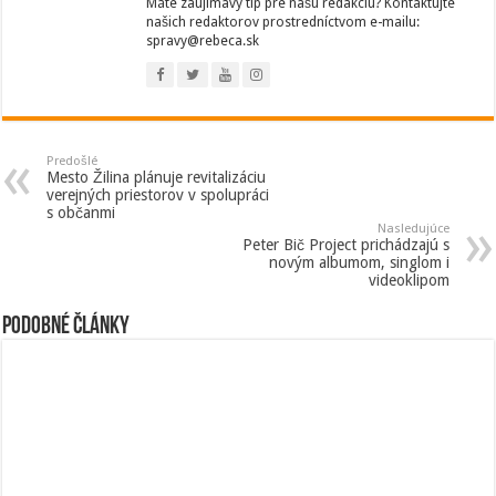
Máte zaujímavý tip pre našu redakciu? Kontaktujte
našich redaktorov prostredníctvom e-mailu:
spravy@rebeca.sk
Predošlé
Mesto Žilina plánuje revitalizáciu
verejných priestorov v spolupráci
s občanmi
Nasledujúce
Peter Bič Project prichádzajú s
novým albumom, singlom i
videoklipom
Podobné články