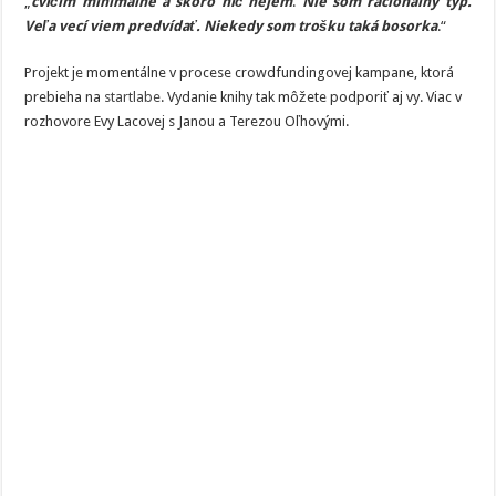
„
cvičím minimálne a skoro nič nejem
.
Nie som racionálny typ.
Veľa vecí viem predvídať. Niekedy som trošku taká bosorka
.“
Projekt je momentálne v procese crowdfundingovej kampane, ktorá
prebieha na
startlabe
. Vydanie knihy tak môžete podporiť aj vy. Viac v
rozhovore Evy Lacovej s Janou a Terezou Oľhovými.