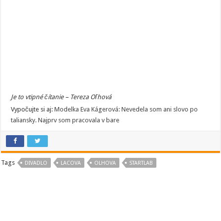
Je to vtipné čítanie – Tereza Oľhová
Vypočujte si aj:
Modelka Eva Kágerová: Nevedela som ani slovo po
taliansky. Najprv som pracovala v bare
Tags
DIVADLO
LACOVA
OLHOVA
STARTLAB