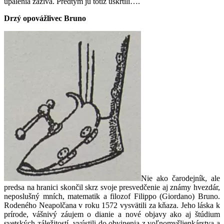
upálenia zaživa. Predtým ju totiž uškrtili….
Drzý opovážlivec Bruno
Nie ako čarodejník, ale
predsa na hranici skončil skrz svoje presvedčenie aj známy hvezdár,
neposlušný mních, matematik a filozof Filippo (Giordano) Bruno.
Rodeného Neapolčana v roku 1572 vysvätili za kňaza. Jeho láska k
prírode, vášnivý záujem o dianie a nové objavy ako aj štúdium
svetských záležitostí vyústili do obvinenia z voľnomyšlienkárstva a