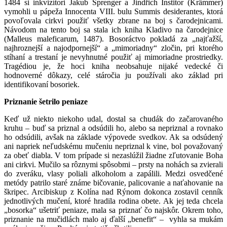
1484 si inkvizítori Jakub Sprenger a Jindřich Institor (Krämmer)
vymohli u pápeža Innocenta VIII. bulu Summis desiderantes, ktorá
povoľovala cirkvi použiť všetky zbrane na boj s čarodejnicami.
Návodom na tento boj sa stala ich kniha Kladivo na čarodejnice
(Malleus maleficarum, 1487). Bosoráctvo pokladá za „najťažší,
najhroznejší a najodpornejší“ a „mimoriadny“ zločin, pri ktorého
stíhaní a trestaní je nevyhnutné použiť aj mimoriadne prostriedky.
Tragédiou je, že hoci kniha neobsahuje nijaké vedecké či
hodnoverné dôkazy, celé stáročia ju používali ako základ pri
identifikovaní bosoriek.
Priznanie šetrilo peniaze
Keď už niekto niekoho udal, dostal sa chudák do začarovaného
kruhu – buď sa priznal a odsúdili ho, alebo sa nepriznal a rovnako
ho odsúdili, avšak na základe výpovede svedkov. Ak sa odsúdený
ani napriek neľudskému mučeniu nepriznal k vine, bol považovaný
za obeť diabla. V tom prípade si nezaslúžil žiadne zľutovanie Boha
ani cirkvi. Mučilo sa rôznymi spôsobmi – prsty na nohách sa zvierali
do zveráku, vlasy poliali alkoholom a zapálili. Medzi osvedčené
metódy patrilo staré známe bičovanie, palicovanie a naťahovanie na
škripec. Arcibiskup z Kolína nad Rýnom dokonca zostavil cenník
jednotlivých mučení, ktoré hradila rodina obete. Ak jej teda chcela
„bosorka“ ušetriť peniaze, mala sa priznať čo najskôr. Okrem toho,
priznanie na mučidlách malo aj ďalší „benefit“ – vyhla sa mukám