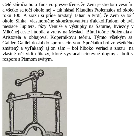
Celé stáročia bolo ľudstvo presvedčené, že Zem je stredom vesmíru
a všetko sa točí okolo nej – tak hlásal Klaudius Ptolemaios už okolo
roku 100. A zrazu si príde bradatý Talian a tvrdí, že Zem sa točí
okolo Slnka, vlastnoručne skonštruovaným ďalekohľadom objavil
mesiace Jupitera, fázy Venuše a výstupky na Saturne, hviezdy v
Mliečnej ceste i údolia a vrchy na Mesiaci. Búral teórie Ptolemaia aj
Aristotela a obhajoval Kopernikovu teóriu. Týmto všetkým sa
Galileo Galilei dostal do sporu s cirkvou. Spočiatku bol zo všetkého
zmätený a vyľakaný aj on sám – bol hlboko veriaci a zrazu na
vlastné oči vidí dôkazy, ktoré vyvracali cirkevné dogmy a boli v
rozpore s Písmom svätým.