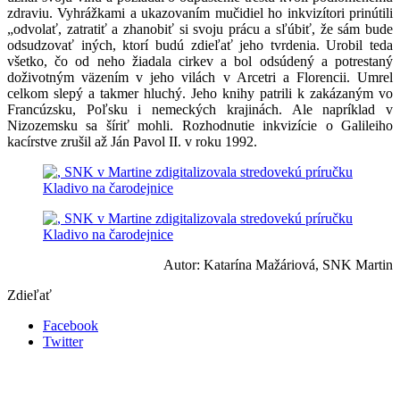
zdraviu. Vyhrážkami a ukazovaním mučidiel ho inkvizítori prinútili
„odvolať, zatratiť a zhanobiť si svoju prácu a sľúbiť, že sám bude
odsudzovať iných, ktorí budú zdieľať jeho tvrdenia. Urobil teda
všetko, čo od neho žiadala cirkev a bol odsúdený a potrestaný
doživotným väzením v jeho vilách v Arcetri a Florencii. Umrel
celkom slepý a takmer hluchý. Jeho knihy patrili k zakázaným vo
Francúzsku, Poľsku i nemeckých krajinách. Ale napríklad v
Nizozemsku sa šíriť mohli. Rozhodnutie inkvizície o Galileiho
kacírstve zrušil až Ján Pavol II. v roku 1992.
Autor: Katarína Mažáriová, SNK Martin
Zdieľať
Facebook
Twitter