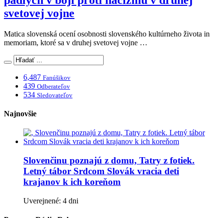
svetovej vojne
Matica slovenská ocení osobnosti slovenského kultúrneho života in
memoriam, ktoré sa v druhej svetovej vojne …
6,487
Fanúšikov
439
Odberateľov
534
Sledovateľov
Najnovšie
Slovenčinu poznajú z domu, Tatry z fotiek.
Letný tábor Srdcom Slovák vracia deti
krajanov k ich koreňom
Uverejnené: 4 dni