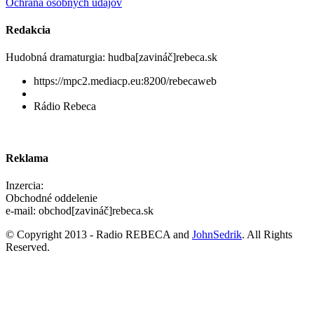
Ochrana osobných údajov
Redakcia
Hudobná dramaturgia: hudba[zavináč]rebeca.sk
https://mpc2.mediacp.eu:8200/rebecaweb
Rádio Rebeca
Reklama
Inzercia:
Obchodné oddelenie
e-mail: obchod[zavináč]rebeca.sk
© Copyright 2013 - Radio REBECA and
JohnSedrik
. All Rights
Reserved.