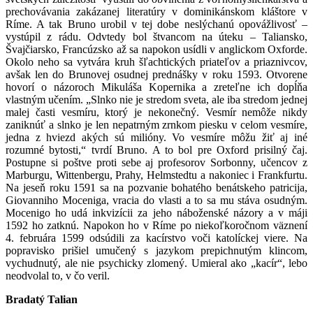
prechovávania zakázanej literatúry v dominikánskom kláštore v
Ríme. A tak Bruno urobil v tej dobe neslýchanú opovážlivosť –
vystúpil z rádu. Odvtedy bol štvancom na úteku – Taliansko,
Švajčiarsko, Francúzsko až sa napokon usídli v anglickom Oxforde.
Okolo neho sa vytvára kruh šľachtických priateľov a priaznivcov,
avšak len do Brunovej osudnej prednášky v roku 1593. Otvorene
hovorí o názoroch Mikuláša Kopernika a zreteľne ich dopĺňa
vlastným učením. „Slnko nie je stredom sveta, ale iba stredom jednej
malej časti vesmíru, ktorý je nekonečný. Vesmír nemôže nikdy
zaniknúť a slnko je len nepatrným zrnkom piesku v celom vesmíre,
jedna z hviezd akých sú milióny. Vo vesmíre môžu žiť aj iné
rozumné bytosti,“ tvrdí Bruno. A to bol pre Oxford prisilný čaj.
Postupne si poštve proti sebe aj profesorov Sorbonny, učencov z
Marburgu, Wittenbergu, Prahy, Helmstedtu a nakoniec i Frankfurtu.
Na jeseň roku 1591 sa na pozvanie bohatého benátskeho patricija,
Giovanniho Moceniga, vracia do vlasti a to sa mu stáva osudným.
Mocenigo ho udá inkvizícii za jeho náboženské názory a v máji
1592 ho zatknú. Napokon ho v Ríme po niekoľkoročnom väznení
4. februára 1599 odsúdili za kacírstvo voči katolíckej viere. Na
popravisko prišiel umučený s jazykom prepichnutým klincom,
vychudnutý, ale nie psychicky zlomený. Umieral ako „kacír“, lebo
neodvolal to, v čo veril.
Bradatý Talian