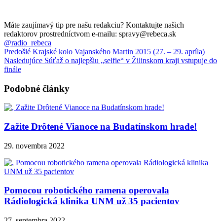
Máte zaujímavý tip pre našu redakciu? Kontaktujte našich
redaktorov prostredníctvom e-mailu: spravy@rebeca.sk
@radio_rebeca
Predošlé
Krajské kolo Vajanského Martin 2015 (27. – 29. apríla)
Nasledujúce
Súťaž o najlepšiu „selfie“ v Žilinskom kraji vstupuje do
finále
Podobné články
Zažite Drôtené Vianoce na Budatínskom hrade!
29. novembra 2022
Pomocou robotického ramena operovala
Rádiologická klinika UNM už 35 pacientov
27. septembra 2022