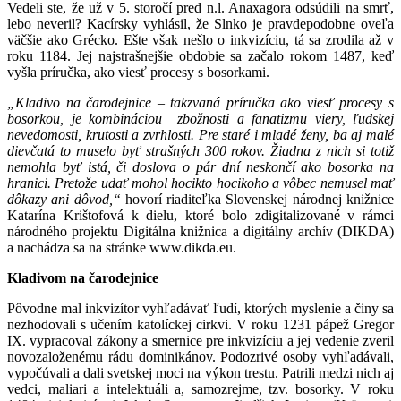
Vedeli ste, že už v 5. storočí pred n.l. Anaxagora odsúdili na smrť,
lebo neveril? Kacírsky vyhlásil, že Slnko je pravdepodobne oveľa
väčšie ako Grécko. Ešte však nešlo o inkvizíciu, tá sa zrodila až v
roku 1184. Jej najstrašnejšie obdobie sa začalo rokom 1487, keď
vyšla príručka, ako viesť procesy s bosorkami.
„Kladivo na čarodejnice – takzvaná príručka ako viesť procesy s
bosorkou, je kombináciou zbožnosti a fanatizmu viery, ľudskej
nevedomosti, krutosti a zvrhlosti. Pre staré i mladé ženy, ba aj malé
dievčatá to muselo byť strašných 300 rokov. Žiadna z nich si totiž
nemohla byť istá, či doslova o pár dní neskončí ako bosorka na
hranici. Pretože udať mohol hocikto hocikoho a vôbec nemusel mať
dôkazy ani dôvod,“
hovorí riaditeľka Slovenskej národnej knižnice
Katarína Krištofová k dielu, ktoré bolo zdigitalizované v rámci
národného projektu Digitálna knižnica a digitálny archív (DIKDA)
a nachádza sa na stránke www.dikda.eu.
Kladivom na čarodejnice
Pôvodne mal inkvizítor vyhľadávať ľudí, ktorých myslenie a činy sa
nezhodovali s učením katolíckej cirkvi. V roku 1231 pápež Gregor
IX. vypracoval zákony a smernice pre inkvizíciu a jej vedenie zveril
novozaloženému rádu dominikánov. Podozrivé osoby vyhľadávali,
vypočúvali a dali svetskej moci na výkon trestu. Patrili medzi nich aj
vedci, maliari a intelektuáli a, samozrejme, tzv. bosorky. V roku