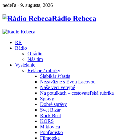
nedeľa - 9. augusta, 2026
Rádio Rebeca
RR
Rádio
O rádiu
Náš tím
Vysielanie
Relácie / rubriky
Šlabikár šťastia
Nezáväzne s Evou Lacovou
Naše veci verejné
Na potulkách – cestovateľská rubrika
Správy
Dobré správy
Svet Bizár
Rock Beat
KORS
Miklovica
Pohľadisko
Filmotéka