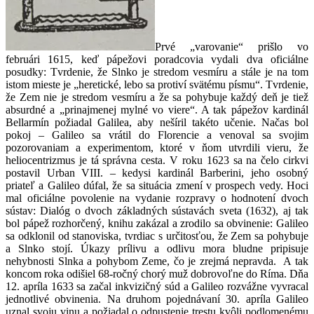
Prvé „varovanie“ prišlo vo
februári 1615, keď pápežovi poradcovia vydali dva oficiálne
posudky: Tvrdenie, že Slnko je stredom vesmíru a stále je na tom
istom mieste je „heretické, lebo sa protiví svätému písmu“. Tvrdenie,
že Zem nie je stredom vesmíru a že sa pohybuje každý deň je tiež
absurdné a „prinajmenej mylné vo viere“. A tak pápežov kardinál
Bellarmín požiadal Galilea, aby nešíril takéto učenie. Načas bol
pokoj – Galileo sa vrátil do Florencie a venoval sa svojim
pozorovaniam a experimentom, ktoré v ňom utvrdili vieru, že
heliocentrizmus je tá správna cesta. V roku 1623 sa na čelo cirkvi
postavil Urban VIII. – kedysi kardinál Barberini, jeho osobný
priateľ a Galileo dúfal, že sa situácia zmení v prospech vedy. Hoci
mal oficiálne povolenie na vydanie rozpravy o hodnotení dvoch
sústav: Dialóg o dvoch základných sústavách sveta (1632), aj tak
bol pápež rozhorčený, knihu zakázal a zrodilo sa obvinenie: Galileo
sa odklonil od stanoviska, tvrdiac s určitosťou, že Zem sa pohybuje
a Slnko stojí. Úkazy prílivu a odlivu mora bludne pripisuje
nehybnosti Slnka a pohybom Zeme, čo je zrejmá nepravda. A tak
koncom roka odišiel 68-ročný chorý muž dobrovoľne do Ríma. Dňa
12. apríla 1633 sa začal inkvizičný súd a Galileo rozvážne vyvracal
jednotlivé obvinenia. Na druhom pojednávaní 30. apríla Galileo
uznal svoju vinu a požiadal o odpustenie trestu kvôli podlomenému