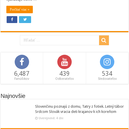
Prečítať viac »
6,487
439
534
Fanúšikov
Odberateľov
Sledovateľov
Najnovšie
Slovenčinu poznajú z domu, Tatry z fotiek. Letný tábor
Srdcom Slovák vracia deti krajanov k ich koreňom
Uverejnené: 4 dni