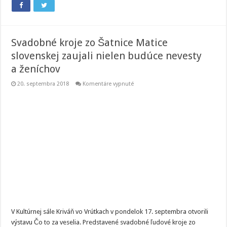
Svadobné kroje zo Šatnice Matice
slovenskej zaujali nielen budúce nevesty
a ženíchov
na
20. septembra 2018
Komentáre vypnuté
Svadobné
kroje
zo
Šatnice
Matice
slovenskej
zaujali
nielen
budúce
nevesty
a ženíchov
V Kultúrnej sále Kriváň vo Vrútkach v pondelok 17. septembra otvorili
výstavu Čo to za veselia. Predstavené svadobné ľudové kroje zo