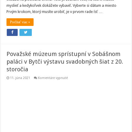
myslieť a kedykoľvek dokážete vybaviť. Vyberte si dátum a miesto
Prvým krokom, ktorý musíte urobiť, je v prvom rade ísť …
Prečítať viac »
Považské múzeum sprístupní v Sobášnom
paláci v Bytči výstavu svadobných šiat z 20.
storočia
na
11. júna 2021
Komentáre vypnuté
Považské
múzeum
sprístupní
v Sobášnom
paláci
v Bytči
výstavu
svadobných
šiat
z
20.
storočia