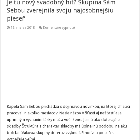
Je tu nový svadobný hit? Skupina Sám
Sebou zverejnila svoju najosobnejšiu
pieseň
na
15. marca 2018
Komentáre vypnuté
Je
tu
nový
svadobný
hit?
Skupina
Sám
Sebou
zverejnila
svoju
najosobnejšiu
pieseň
Kapela Sám Sebou prichádza s dojímavou novinkou, na ktorej chlapci
pracovali niekoľko mesiacov. Nesie názov V šťastí aj nešťastí a je
úprimným vyznaním lásky muža voči žene. Je iná ako doterajšie
skladby Štruktúra a charakter skladby má úplne inú podobu, na akú
boli fanúšikovia skupiny doteraz zvyknutí. Emotívna pieseň sa
vyznačuje veľmi …