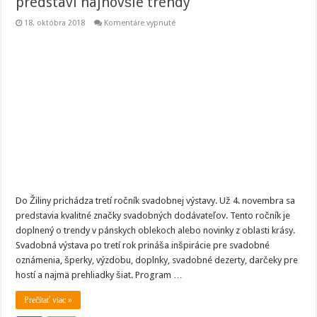
predstaví najnovšie trendy
na
18. októbra 2018
Komentáre vypnuté
Svadobná
výstava
v
Žiline
aj
tento
rok
predstaví
najnovšie
trendy
Do Žiliny prichádza tretí ročník svadobnej výstavy. Už 4. novembra sa
predstavia kvalitné značky svadobných dodávateľov. Tento ročník je
doplnený o trendy v pánskych oblekoch alebo novinky z oblasti krásy.
Svadobná výstava po tretí rok prináša inšpirácie pre svadobné
oznámenia, šperky, výzdobu, doplnky, svadobné dezerty, darčeky pre
hostí a najmä prehliadky šiat. Program …
Prečítať viac »