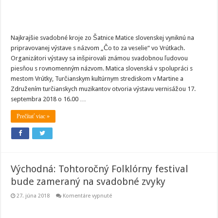
Najkrajšie svadobné kroje zo Šatnice Matice slovenskej vyniknú na
pripravovanej výstave s názvom „Čo to za veselie“ vo Vrútkach.
Organizátori výstavy sa inšpirovali známou svadobnou ľudovou
piesňou s rovnomenným názvom. Matica slovenská v spolupráci s
mestom Vrútky, Turčianskym kultúrnym strediskom v Martine a
Združením turčianskych muzikantov otvoria výstavu vernisážou 17.
septembra 2018 o 16.00 …
Prečítať viac »
Východná: Tohtoročný Folklórny festival
bude zameraný na svadobné zvyky
na
27. júna 2018
Komentáre vypnuté
Východná:
Tohtoročný
Folklórny