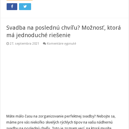
Svadba na poslednú chvíľu? Možnosť, ktorá
má jednoduché riešenie
na
27. septembra 2021
Komentáre vypnuté
Svadba
na
poslednú
chvíľu?
Možnosť,
ktorá
má
jednoduché
riešenie
Máte málo času na zorganizovanie perfektnej svadby? Nebojte sa,
máme pre vás niekoľko skvelých rýchlych tipov na vašu nádhernú
svadbu na poslednú chvíľu. Toto je zoznam vecí, na ktoré musíte