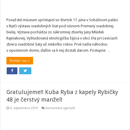
Považské múzeum sprístupní vo štvrtok 17. júna v Sobášnom paláci
v Bytči výstavu svadobných šiat pod názvom Premeny svadobnej
bielej. Výstava pochádza zo súkromnej zbierky Jany Mládek
Rajniakovej. Vyštudovaná etnologička žijúca v obci Iňa pri Leviciach
zbiera svadobné šaty už niekoľko rokov. Prvé našla náhodou
v opustenom dome, ďalšie sa k nej dostali darom. Postupne …
Prečítať viac »
Gratulujeme!! Kuba Ryba z kapely Rybičky
48 je čerstvý manžel!
na
4. septembra 2019
Komentáre vypnuté
Gratulujeme!!
Kuba
Ryba
z
kapely