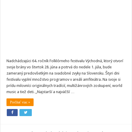
festival
bude
zameraný
na
svadobné
zvyky
Nadchádzajúci 64. ročník Folklórneho festivalu Východná, ktorý otvorí
svoje brány vo štvrtok 28. júna a potrvá do nedele 1. júla, bude
zameraný predovšetkým na svadobné zvyky na Slovensku. Štyri dni
festivalu vyplní množstvo programov v areáli amfiteátra. Na svoje si
prídu milovníci originálnych tradícií, multižánrových zoskupení, world
music a tiež deti. „Najstarší a najväčší …
Prečítať viac »