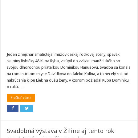
Rybičky
48
je
čerstvý
manžel!
Jeden z nejcharismatičtější mužov českej rockovej scény, spevák
skupiny Rybičky 48 Kuba Ryba, vstúpil do zväzku manželského so
svojou dlhoročnou priateľkou Dominikou Hanušovú. Svadba sa konala
na romantickom mlyne Davídkova neďaleko Kolína, a to necelý rok od
nakrúcania klipu Liek na dušu ženy, v ktorom požiadal Kuba Dominiku
o ruku. …
Prečítať viac »
Svadobná výstava v Žiline aj tento rok