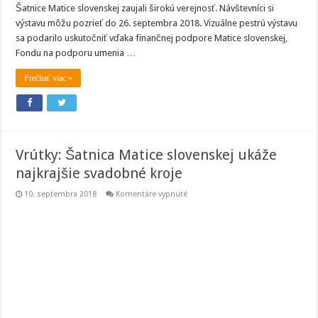
Šatnice Matice slovenskej zaujali širokú verejnosť. Návštevníci si
výstavu môžu pozrieť do 26. septembra 2018. Vizuálne pestrú výstavu
sa podarilo uskutočniť vďaka finančnej podpore Matice slovenskej,
Fondu na podporu umenia …
Prečítať viac »
Vrútky: Šatnica Matice slovenskej ukáže
najkrajšie svadobné kroje
na
10. septembra 2018
Komentáre vypnuté
Vrútky:
Šatnica
Matice
slovenskej
ukáže
najkrajšie
svadobné
kroje