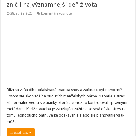
zničil najvýznamnejší deň života
na
28. apríla 2023
Komentáre vypnuté
Ako
nedovoliť,
aby
vám
predsvadobný
stres
zničil
najvýznamnejší
deň
života
Blíži sa vaša dlho očakávaná svadba snov a začínate byť nervózni?
Potom ste ako väčšina budúcich manželských párov. Napätie a stres
sú normálne vedľajšie účinky, ktoré ale možno kontrolovať správnymi
metódami. Keďže svadba je vzrušujúci zážitok, zdravá dávka stresu k
tomu jednoducho patrí! Veľké očakávania alebo zlé plánovanie však
môžu …
Prečítať viac »