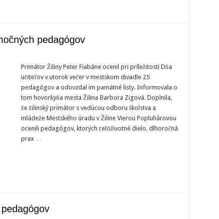
nimočných pedagógov
Primátor Žiliny Peter Fiabáne ocenil pri príležitosti Dňa
učiteľov v utorok večer v mestskom divadle 25
ch
pedagógov a odovzdal im pamätné listy. Informovala o
tom hovorkyňa mesta Žilina Barbora Zigová. Doplnila,
že žilinský primátor s vedúcou odboru školstva a
mládeže Mestského úradu v Žiline Vierou Popluhárovou
ocenili pedagógov, ktorých celoživotné dielo, dlhoročná
prax …
h pedagógov