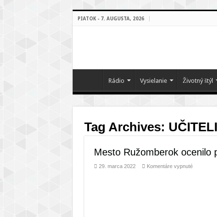
PIATOK - 7. AUGUSTA, 2026
Rádio
Vysielanie
Životný štýl
Tag Archives:
UČITEL
Mesto Ružomberok ocenilo p
na
29. marca 2022
Komentáre vypnuté
Mesto
Ružomber
ocenilo
pedagógo
škôl
a
školských
zariadení