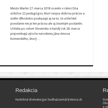
Mesto Martin 27. marca 2018 ocenilo v rámci Dňa
učiteľov 22 pedagógov, ktorí svojou dobrou prácou a
úsilím dlhodobo poukazujú aj na to, že učiteľské
povolanie nie je len prácou ale aj životným poslaním.
Učitelia po celom Slovensku si každý rok 28. marca
pripomínajú výročie narodenia Jána Amosa
Komenského, ktorý …
Redakcia
R
Hudobná dramaturgia: hudba[zavináč]rebeca.sk
Inze
Obc
e-m