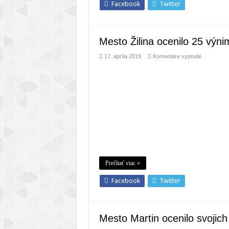
Facebook
Twitter
Mesto Žilina ocenilo 25 vý
na
17. apríla 2019
Komentáre vypnuté
Mesto
Žilina
ocenilo
25
výnimočný
pedagógov
Prečítať viac »
Facebook
Twitter
Mesto Martin ocenilo svojic