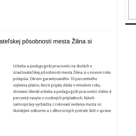
ateľskej pôsobnosti mesta Žilina si
Učitelia a pedagogickí pracovníci na školách v
zriaďovateľskej pôsobnosti mesta Žilina si v novom roku
teľskej
polepšia. Okrem garantovaného 10 percentného
ti
zvýšenia platov, ktoré prijala vláda v minulom roku,
dostanú žilinskí učitelia a pedagogickí pracovníci ďalšie 4
percentá navyše v osobných príplatkoch. Návrh
samosprávy vychádza z rokovaní vedenia mesta so
školskými odbormi a z dlhoročných potrieb škôl v správe