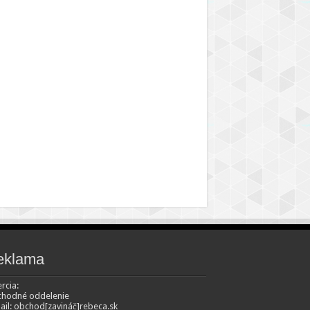
eklama
rcia:
hodné oddelenie
ail: obchod[zavináč]rebeca.sk