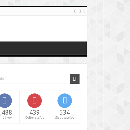
,488
439
534
anúšikov
Odberateľov
Sledovateľov