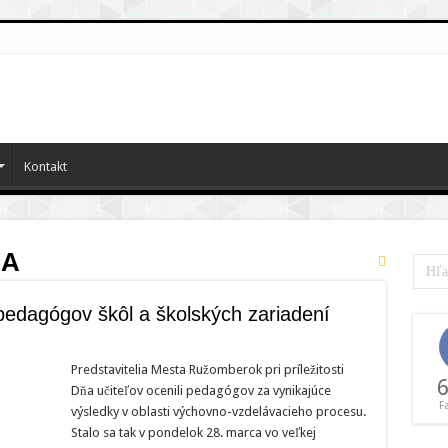
Kontakt
IA
edagógov škôl a školských zariadení
ok
Predstavitelia Mesta Ružomberok pri príležitosti
6
Dňa učiteľov ocenili pedagógov za vynikajúce
v
F
výsledky v oblasti výchovno-vzdelávacieho procesu.
Stalo sa tak v pondelok 28. marca vo veľkej