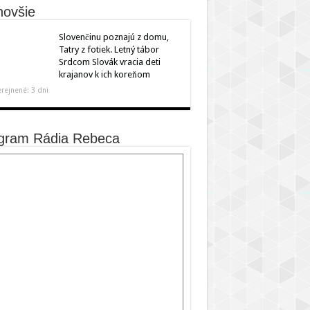
novšie
Slovenčinu poznajú z domu,
Tatry z fotiek. Letný tábor
Srdcom Slovák vracia deti
krajanov k ich koreňom
rejnené: 3 dni
gram Rádia Rebeca