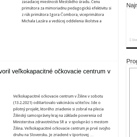
zasadacej miestnosti Mestského úradu. Cenu
Naj
primátora za mimoriadnu pedagogickú efektivitu si
z rúk primátora Igora Čombora, viceprimátora
Michala Lazára a vedúcej oddelenia školstva a
Uve
Pro
voril veľkokapacitné očkovacie centrum v
rávny
Veľkokapacitné očkovacie centrum v Žiline v sobotu
(13.2.2021) odštartovalo vakcináciu učiteľov. Ide o
pacitné
pilotný projekt, ktorého zriadenie si zobral na plecia
ie
Žilinský samosprávny kraj na základe poverenia od
Ministerstva zdravotníctva SR a v spolupráci s mestom
Žilina. Veľkokapacitné očkovacie centrum je prvé svojho
druhu na Slovensku. Je zriadené v športovej …