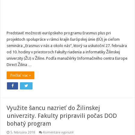
Predstaviť možnosti európskeho programu Erasmus plus pri
projektoch spolupráce v rámci krajín Európskej únie (EÚ) je cieľom
seminára „Erasmus v nás a okolo nás“, ktorý sa uskutoční 27. februára
od 10. hodiny v priestoroch Fakulty riadenia a informatiky Žilinskej
univerzity (ŽU) v Žiline. Podľa manažérky Informačného centra Europe
Direct Žilina …
Prečítať viac »
Využite šancu nazrieť do Žilinskej
univerzity. Fakulty pripravili počas DOD
bohatý program
na
5. februára 2018
Komentáre vypnuté