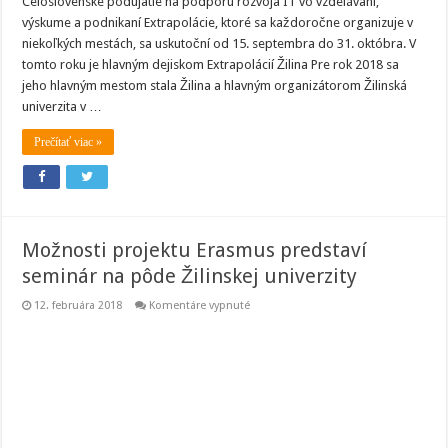
Celoslovenské podujatie na podporu rozvoja IT vo vzdelávaní,
výskume a podnikaní Extrapolácie, ktoré sa každoročne organizuje v
niekoľkých mestách, sa uskutoční od 15. septembra do 31. októbra. V
tomto roku je hlavným dejiskom Extrapolácií Žilina Pre rok 2018 sa
jeho hlavným mestom stala Žilina a hlavným organizátorom Žilinská
univerzita v …
Prečítať viac »
Možnosti projektu Erasmus predstaví
seminár na pôde Žilinskej univerzity
na
12. februára 2018
Komentáre vypnuté
Možnosti
projektu
Erasmus
predstaví
seminár
na
pôde
Žilinskej
univerzity