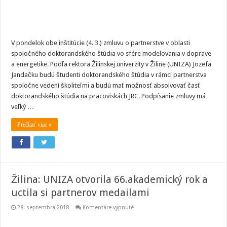
V pondelok obe inštitúcie (4. 3.) zmluvu o partnerstve v oblasti
spoločného doktorandského štúdia vo sfére modelovania v doprave
a energetike. Podľa rektora Žilinskej univerzity v Žiline (UNIZA) Jozefa
Jandačku budú študenti doktorandského štúdia v rámci partnerstva
spoločne vedení školiteľmi a budú mať možnosť absolvovať časť
doktorandského štúdia na pracoviskách JRC. Podpísanie zmluvy má
veľký …
Prečítať viac »
Žilina: UNIZA otvorila 66.akademický rok a
uctila si partnerov medailami
na
28. septembra 2018
Komentáre vypnuté
Žilina:
UNIZA
otvorila