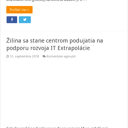
Prečítať viac »
Žilina sa stane centrom podujatia na
podporu rozvoja IT Extrapolácie
na
12. septembra 2018
Komentáre vypnuté
Žilina
sa
stane
centrom
podujatia
na
podporu
rozvoja
IT
Extrapolácie