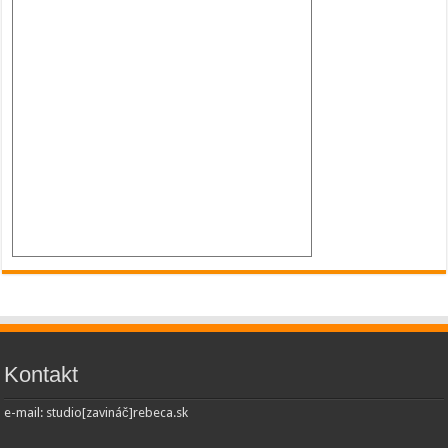
Kontakt
e-mail: studio[zavináč]rebeca.sk