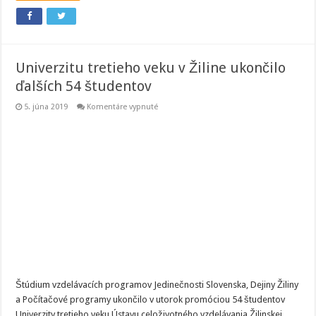
Univerzitu tretieho veku v Žiline ukončilo
ďalších 54 študentov
na
5. júna 2019
Komentáre vypnuté
Univerzitu
tretieho
veku
v
Žiline
ukončilo
ďalších
54
študentov
Štúdium vzdelávacích programov Jedinečnosti Slovenska, Dejiny Žiliny
a Počítačové programy ukončilo v utorok promóciou 54 študentov
Univerzity tretieho veku Ústavu celoživotného vzdelávania Žilinskej