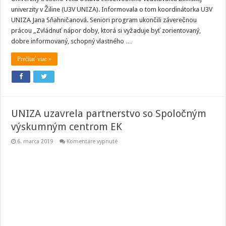
univerzity v Žiline (U3V UNIZA). Informovala o tom koordinátorka U3V
UNIZA Jana Sňahničanová. Seniori program ukončili záverečnou
prácou „Zvládnuť nápor doby, ktorá si vyžaduje byť zorientovaný,
dobre informovaný, schopný vlastného …
Prečítať viac »
UNIZA uzavrela partnerstvo so Spoločným
výskumným centrom EK
na
6. marca 2019
Komentáre vypnuté
UNIZA
uzavrela
partnerstvo
so
Spoločným
výskumným
centrom
EK