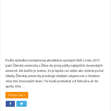
Využite
šancu
nazrieť
do
Žilinskej
univerzity.
Fakulty
pripravili
počas
DOD
bohatý
program
Podľa výsledkov komplexnej akreditácie vysokých škôl z roku 2015
patrí Žilinská univerzita v Žiline do prvej päťky najlepších slovenských
univerzít. Ale keďže je známe, že je lepšie raz vidieť ako stokrát počuť,
fakulty Žilinskej univerzity prinášajú všetkým záujemcom o štúdium
sériu Dní otvorených dverí. Tie budú prebiehať od februára až do
apríla. Dňa …
Prečítať viac »