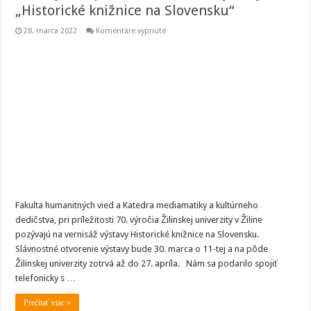
„Historické knižnice na Slovensku“
na
28. marca 2022
Komentáre vypnuté
Nechajte
sa
pozvať
na
vernisáž
výstavy
–
„Historické
knižnice
na
Slovensku“
Fakulta humanitných vied a Katedra mediamatiky a kultúrneho
dedičstva, pri príležitosti 70. výročia Žilinskej univerzity v Žiline
pozývajú na vernisáž výstavy Historické knižnice na Slovensku.
Slávnostné otvorenie výstavy bude 30. marca o 11-tej a na pôde
Žilinskej univerzity zotrvá až do 27. apríla. Nám sa podarilo spojiť
telefonicky s …
Prečítať viac »