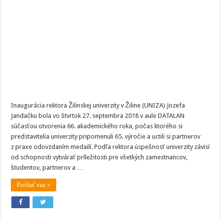
66.akademický
rok
a
uctila
si
partnerov
medailami
Inaugurácia rektora Žilinskej univerzity v Žiline (UNIZA) Jozefa
Jandačku bola vo štvrtok 27. septembra 2018 v aule DATALAN
súčasťou otvorenia 66. akademického roka, počas ktorého si
predstavitelia univerzity pripomenuli 65. výročie a uctili si partnerov
z praxe odovzdaním medailí. Podľa rektora úspešnosť univerzity závisí
od schopnosti vytvárať príležitosti pre všetkých zamestnancov,
študentov, partnerov a …
Prečítať viac »