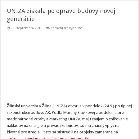
UNIZA získala po oprave budovy novej
generácie
na
26. septembra 2018
Komentáre vypnuté
UNIZA
získala
po
oprave
budovy
novej
generácie
Žilinská univerzita v Žiline (UNIZA) otvorila v pondelok (24.9.) po úplnej
rekonštrukcii budovu AR. Podľa Martiny Slavíkovej z oddelenia pre
medzinárodné vzťahy a marketing UNIZA, majú záujem o znižovanie
nákladov na energie a prevádzku budov, čo má značný vplyv na
životné prostredie. Preto sa sústredili na projekty zamerané na
znižovanie energetickej náročnosti budov. „Po …