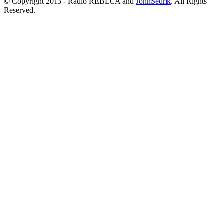
© Copyright 2013 - Radio REBECA and
JohnSedrik
. All Rights
Reserved.