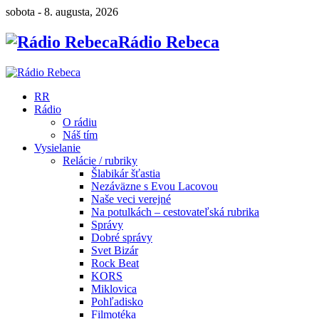
sobota - 8. augusta, 2026
Rádio Rebeca
RR
Rádio
O rádiu
Náš tím
Vysielanie
Relácie / rubriky
Šlabikár šťastia
Nezáväzne s Evou Lacovou
Naše veci verejné
Na potulkách – cestovateľská rubrika
Správy
Dobré správy
Svet Bizár
Rock Beat
KORS
Miklovica
Pohľadisko
Filmotéka