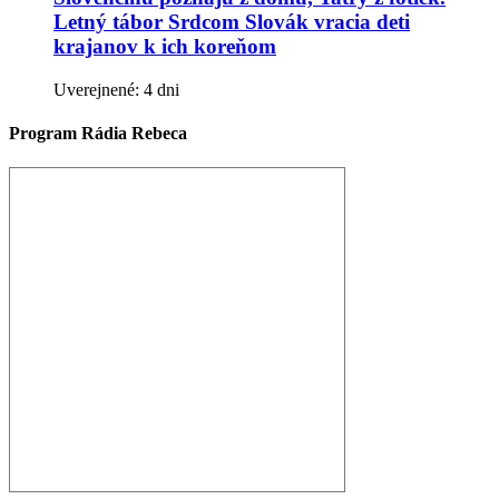
Letný tábor Srdcom Slovák vracia deti
krajanov k ich koreňom
Uverejnené: 4 dni
Program Rádia Rebeca