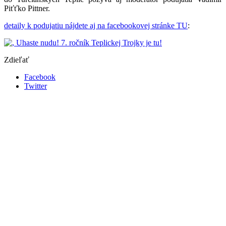
Piťťko Pittner.
detaily k podujatiu nájdete aj na facebookovej stránke TU
:
Zdieľať
Facebook
Twitter