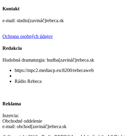
Kontakt
e-mail: studio[zavináč]rebeca.sk
Ochrana osobných údajov
Redakcia
Hudobná dramaturgia: hudba[zavináč]rebeca.sk
https://mpc2.mediacp.eu:8200/rebecaweb
Rádio Rebeca
Reklama
Inzercia:
Obchodné oddelenie
e-mail: obchod[zavináč]rebeca.sk