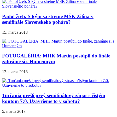
Padol žreb. S kým sa stretne MŠK Žilina v
semifinále Slovenského pohára?
15. marca 2018
FOTOGALÉRIA: MHK Martin postúpil do finále,
zahráme si s Humenným
12. marca 2018
Turčania prešli prvý semifinálový zápas s čistým
kontom 7:0. Uzavrieme to v sobotu?
5. marca 2018