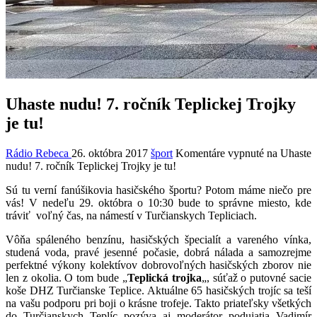
Uhaste nudu! 7. ročník Teplickej Trojky
je tu!
Rádio Rebeca
26. októbra 2017
šport
Komentáre vypnuté
na Uhaste
nudu! 7. ročník Teplickej Trojky je tu!
Sú tu verní fanúšikovia hasičského športu? Potom máme niečo pre
vás! V nedeľu 29. októbra o 10:30 bude to správne miesto, kde
tráviť voľný čas, na námestí v Turčianskych Tepliciach.
Vôňa spáleného benzínu, hasičských špecialít a vareného vínka,
studená voda, pravé jesenné počasie, dobrá nálada a samozrejme
perfektné výkony kolektívov dobrovoľných hasičských zborov nie
len z okolia. O tom bude „
Teplická trojka
„, súťaž o putovné sacie
koše DHZ Turčianske Teplice. Aktuálne 65 hasičských trojíc sa teší
na vašu podporu pri boji o krásne trofeje. Takto priateľsky všetkých
do Turčianskych Teplíc pozýva aj moderátor podujatia Vadimír