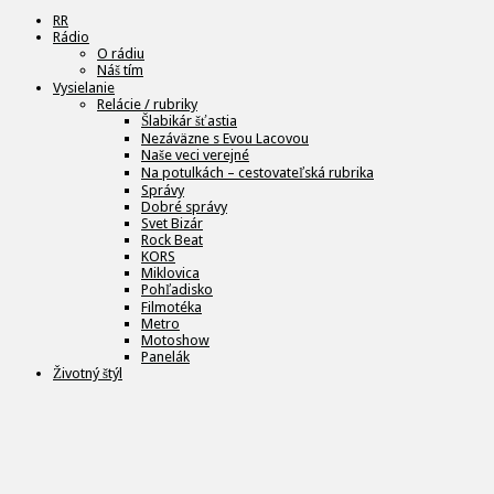
RR
Rádio
O rádiu
Náš tím
Vysielanie
Relácie / rubriky
Šlabikár šťastia
Nezáväzne s Evou Lacovou
Naše veci verejné
Na potulkách – cestovateľská rubrika
Správy
Dobré správy
Svet Bizár
Rock Beat
KORS
Miklovica
Pohľadisko
Filmotéka
Metro
Motoshow
Panelák
Životný štýl