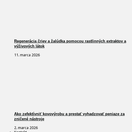
Regenerácia čriev a žalúdka pomocou rastlinných extraktov a
výživových látok
11. marca 2026
Ako zefektívniť kovovýrobu a prestať vyhadzovať peniaze za
zničené nástroje
2. marca 2026