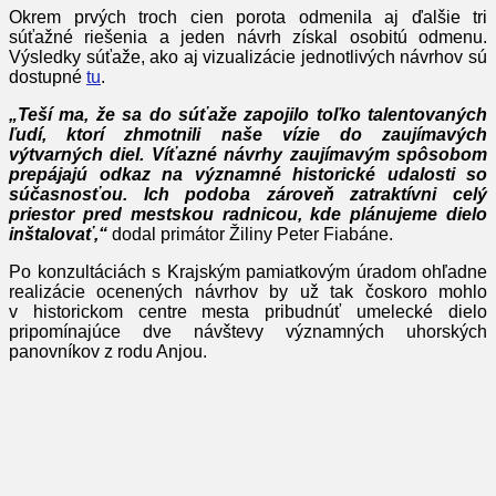
Okrem prvých troch cien porota odmenila aj ďalšie tri
súťažné riešenia a jeden návrh získal osobitú odmenu.
Výsledky súťaže, ako aj vizualizácie jednotlivých návrhov sú
dostupné
tu
.
„Teší ma, že sa do súťaže zapojilo toľko talentovaných
ľudí, ktorí zhmotnili naše vízie do zaujímavých
výtvarných diel. Víťazné návrhy zaujímavým spôsobom
prepájajú odkaz na významné historické udalosti so
súčasnosťou. Ich podoba zároveň zatraktívni celý
priestor pred mestskou radnicou, kde plánujeme dielo
inštalovať,“
dodal primátor Žiliny Peter Fiabáne.
Po konzultáciách s Krajským pamiatkovým úradom ohľadne
realizácie ocenených návrhov by už tak čoskoro mohlo
v historickom centre mesta pribudnúť umelecké dielo
pripomínajúce dve návštevy významných uhorských
panovníkov z rodu Anjou.