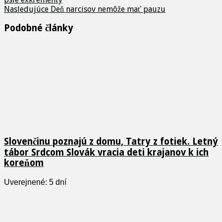
Nasledujúce
Deň narcisov nemôže mať pauzu
Podobné články
Slovenčinu poznajú z domu, Tatry z fotiek. Letný
tábor Srdcom Slovák vracia deti krajanov k ich
koreňom
Uverejnené: 5 dní