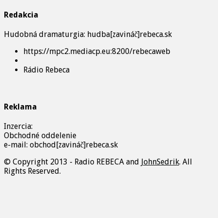
Redakcia
Hudobná dramaturgia: hudba[zavináč]rebeca.sk
https://mpc2.mediacp.eu:8200/rebecaweb
Rádio Rebeca
Reklama
Inzercia:
Obchodné oddelenie
e-mail: obchod[zavináč]rebeca.sk
© Copyright 2013 - Radio REBECA and
JohnSedrik
. All
Rights Reserved.