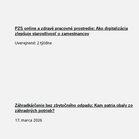
PZS online a zdravé pracovné prostredie: Ako digitalizácia
zlepšuje starostlivosť o zamestnancov
Uverejnené: 2 týždne
Záhradkárčenie bez zbytočného odpadu: Kam patria obaly zo
záhradných potrieb?
17. marca 2026