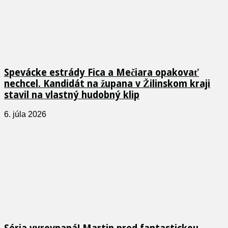
Spevácke estrády Fica a Mečiara opakovať
nechcel. Kandidát na župana v Žilinskom kraji
stavil na vlastný hudobný klip
6. júla 2026