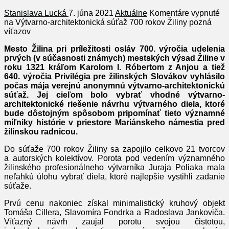
Stanislava Lucká
7. júna 2021
Aktuálne
Komentáre vypnuté
na Výtvarno-architektonická súťaž 700 rokov Žiliny pozná
víťazov
Mesto Žilina pri príležitosti osláv 700. výročia udelenia
prvých (v súčasnosti známych) mestských výsad Žiline v
roku 1321 kráľom Karolom I. Róbertom z Anjou a tiež
640. výročia Privilégia pre žilinských Slovákov vyhlásilo
počas mája verejnú anonymnú výtvarno-architektonickú
súťaž. Jej cieľom bolo vybrať vhodné výtvarno-
architektonické riešenie návrhu výtvarného diela, ktoré
bude dôstojným spôsobom pripomínať tieto významné
míľniky histórie v priestore Mariánskeho námestia pred
žilinskou radnicou.
Do súťaže 700 rokov Žiliny sa zapojilo celkovo 21 tvorcov
a autorských kolektívov. Porota pod vedením významného
žilinského profesionálneho výtvarníka Juraja Poliaka mala
neľahkú úlohu vybrať diela, ktoré najlepšie vystihli zadanie
súťaže.
Prvú cenu nakoniec získal minimalistický kruhový objekt
Tomáša Cillera, Slavomíra Fondrka a Radoslava Jankoviča.
Víťazný návrh zaujal porotu svojou čistotou,