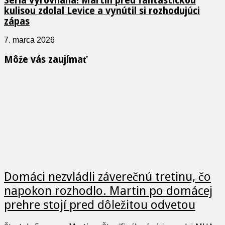
Séria vyrovnaná! Martin pred fantastickou
kulisou zdolal Levice a vynútil si rozhodujúci
zápas
7. marca 2026
Môže vás zaujímať
Domáci nezvládli záverečnú tretinu, čo
napokon rozhodlo. Martin po domácej
prehre stojí pred dôležitou odvetou