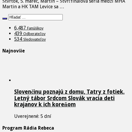
Štvrtok, 5. marec, Martin – Štvrťfinálová séria medzi MHA
Martin a HK TAM Levice sa …
6,487
Fanúšikov
439
Odberateľov
534
Sledovateľov
Najnovšie
Slovenčinu poznajú z domu, Tatry z fotiek.
Letný tábor Srdcom Slovák vracia deti
krajanov k ich koreňom
Uverejnené: 5 dní
Program Rádia Rebeca