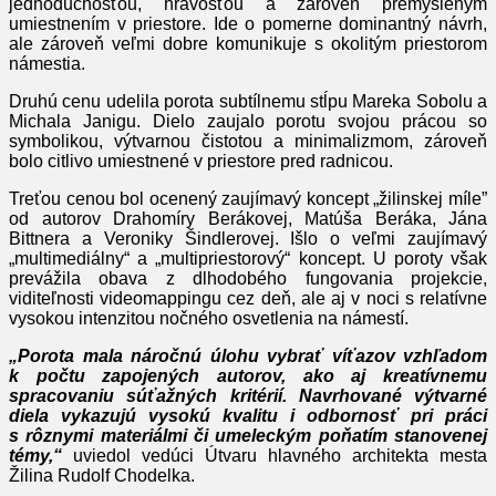
jednoduchosťou, hravosťou a zároveň premysleným
umiestnením v priestore. Ide o pomerne dominantný návrh,
ale zároveň veľmi dobre komunikuje s okolitým priestorom
námestia.
Druhú cenu udelila porota subtílnemu stĺpu Mareka Sobolu a
Michala Janigu. Dielo zaujalo porotu svojou prácou so
symbolikou, výtvarnou čistotou a minimalizmom, zároveň
bolo citlivo umiestnené v priestore pred radnicou.
Treťou cenou bol ocenený zaujímavý koncept „žilinskej míle”
od autorov Drahomíry Berákovej, Matúša Beráka, Jána
Bittnera a Veroniky Šindlerovej. Išlo o veľmi zaujímavý
„multimediálny“ a „multipriestorový“ koncept. U poroty však
prevážila obava z dlhodobého fungovania projekcie,
viditeľnosti videomappingu cez deň, ale aj v noci s relatívne
vysokou intenzitou nočného osvetlenia na námestí.
„Porota mala náročnú úlohu vybrať víťazov vzhľadom
k počtu zapojených autorov, ako aj kreatívnemu
spracovaniu súťažných kritérií. Navrhované výtvarné
diela vykazujú vysokú kvalitu i odbornosť pri práci
s rôznymi materiálmi či umeleckým poňatím stanovenej
témy,“
uviedol vedúci Útvaru hlavného architekta mesta
Žilina Rudolf Chodelka.