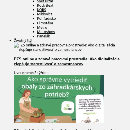
Svet Bizár
Rock Beat
KORS
Miklovica
Pohľadisko
Filmotéka
Metro
Motoshow
Panelák
Životný štýl
PZS online a zdravé pracovné prostredie: Ako digitalizácia
zlepšuje starostlivosť o zamestnancov
Uverejnené: 3 týždne