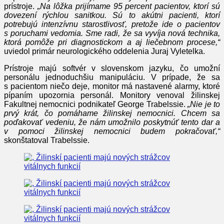
prístroje.
„Na lôžka prijímame 95 percent pacientov, ktorí sú
dovezení rýchlou sanitkou. Sú to akútni pacienti, ktorí
potrebujú intenzívnu starostlivosť, pretože ide o pacientov
s poruchami vedomia. Sme radi, že sa vyvíja nová technika,
ktorá pomôže pri diagnostickom a aj liečebnom procese,“
uviedol primár neurologického oddelenia Juraj Vyletelka.
Prístroje majú softvér v slovenskom jazyku, čo umožní
personálu jednoduchšiu manipuláciu. V prípade, že sa
s pacientom niečo deje, monitor má nastavené alarmy, ktoré
pípaním upozornia personál. Monitory venoval žilinskej
Fakultnej nemocnici podnikateľ George Trabelssie.
„Nie je to
prvý krát, čo pomáhame žilinskej nemocnici. Chcem sa
poďakovať vedeniu, že nám umožnilo poskytnúť tento dar a
v pomoci žilinskej nemocnici budem pokračovať,“
skonštatoval Trabelssie.