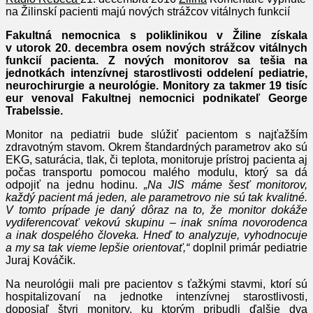
na Žilinskí pacienti majú nových strážcov vitálnych funkcií
Fakultná nemocnica s poliklinikou v Žiline získala
v utorok 20. decembra osem nových strážcov vitálnych
funkcií pacienta. Z nových monitorov sa tešia na
jednotkách intenzívnej starostlivosti oddelení pediatrie,
neurochirurgie a neurológie. Monitory za takmer 19 tisíc
eur venoval Fakultnej nemocnici podnikateľ George
Trabelssie.
Monitor na pediatrii bude slúžiť pacientom s najťažším
zdravotným stavom. Okrem štandardných parametrov ako sú
EKG, saturácia, tlak, či teplota, monitoruje prístroj pacienta aj
počas transportu pomocou malého modulu, ktorý sa dá
odpojiť na jednu hodinu.
„Na JIS máme šesť monitorov,
každý pacient má jeden, ale parametrovo nie sú tak kvalitné.
V tomto prípade je daný dôraz na to, že monitor dokáže
vydiferencovať vekovú skupinu – inak sníma novorodenca
a inak dospelého človeka. Hneď to analyzuje, vyhodnocuje
a my sa tak vieme lepšie orientovať,“
doplnil primár pediatrie
Juraj Kováčik.
Na neurológii mali pre pacientov s ťažkými stavmi, ktorí sú
hospitalizovaní na jednotke intenzívnej starostlivosti,
doposiaľ štyri monitory, ku ktorým pribudli ďalšie dva