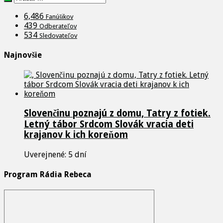
6,486
Fanúšikov
439
Odberateľov
534
Sledovateľov
Najnovšie
Slovenčinu poznajú z domu, Tatry z fotiek.
Letný tábor Srdcom Slovák vracia deti
krajanov k ich koreňom
Uverejnené: 5 dní
Program Rádia Rebeca