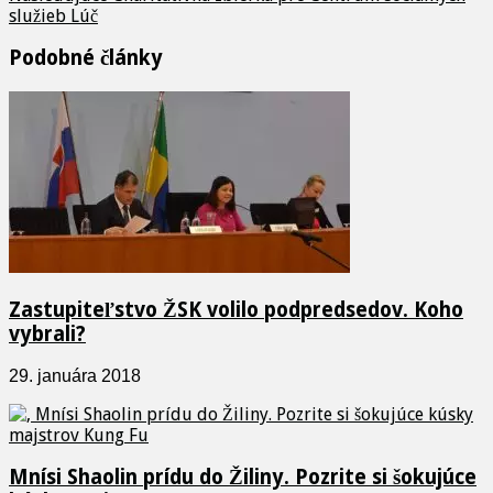
služieb Lúč
Podobné články
Zastupiteľstvo ŽSK volilo podpredsedov. Koho
vybrali?
29. januára 2018
Mnísi Shaolin prídu do Žiliny. Pozrite si šokujúce