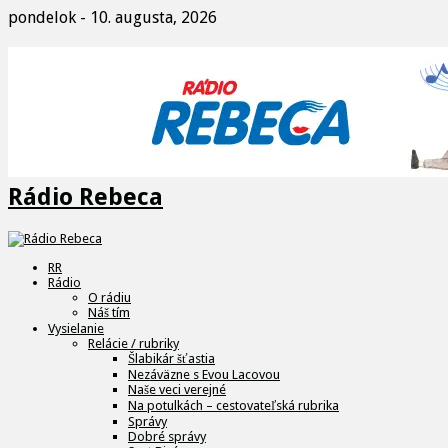
pondelok - 10. augusta, 2026
Rádio Rebeca
RR
Rádio
O rádiu
Náš tím
Vysielanie
Relácie / rubriky
Šlabikár šťastia
Nezáväzne s Evou Lacovou
Naše veci verejné
Na potulkách – cestovateľská rubrika
Správy
Dobré správy