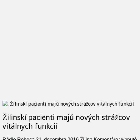
Žilinskí pacienti majú nových strážcov
vitálnych funkcií
Rádio Rebeca
21. decembra 2016
Žilina
Komentáre vypnuté