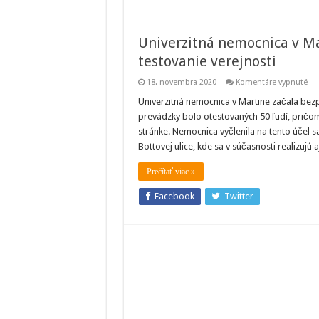
Univerzitná nemocnica v Ma
testovanie verejnosti
na
18. novembra 2020
Komentáre vypnuté
Uni
ne
Univerzitná nemocnica v Martine začala bezp
v
prevádzky bolo otestovaných 50 ľudí, pričom 
Mar
spu
stránke. Nemocnica vyčlenila na tento účel
bez
Bottovej ulice, kde sa v súčasnosti realizujú 
ant
tes
ver
Prečítať viac »
Facebook
Twitter