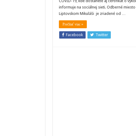
COVID-19, kde dostanete aj certifikát o vyk
Mik
sú
informuje na sociálnej sieti. Odberné miesto
zri
Liptovskom Mikuláši je zriadené od …
dv
od
mi
Prečítať viac »
na
bez
tes
Facebook
Twitter
ant
tes