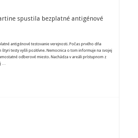
rtine spustila bezplatné antigénové
verzitná
mocnica
latné antigénové testovanie verejnosti. Počas prvého dňa
štyri testy vyšli pozitívne. Nemocnica o tom informuje na svojej
tine
stila
 samostatné odberové miesto. Nachádza v areáli prístupnom z
platné
aj …
igénové
tovanie
ejnosti