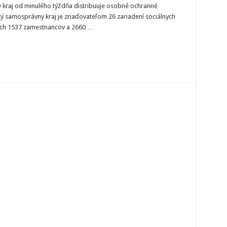
žilo
y kraj od minulého týždňa distribuuje osobné ochranné
iadeniach
ký samosprávny kraj je zriaďovateľom 26 zariadení sociálnych
iálnych
ných 1537 zamestnancov a 2660 …
žieb
kyt
orenia