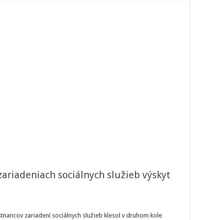
 zariadeniach sociálnych služieb výskyt
šné
tovanie
tnancov zariadení sociálnych služieb klesol v druhom kole