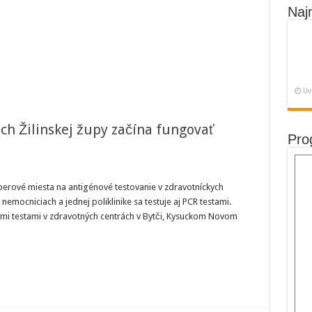
Naj
Uv
ch Žilinskej župy začína fungovať
Pro
avotníckych
erové miesta na antigénové testovanie v zdravotníckych
iadeniach
 nemocniciach a jednej poliklinike sa testuje aj PCR testami.
inskej
py
mi testami v zdravotných centrách v Bytči, Kysuckom Novom
ína
govať
igénové
tovanie