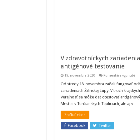
V zdravotníckych zariadenia
antigénové testovanie
na
19. novembra 2020
Komentáre vypnuté
V
zdr
Od stredy 18. novembra začali fungovať odb
zar
zariadeniach Žilinskej župy. V troch krajských
Žil
žu
Verejnosť sa môže dať otestovať antigénový
zač
Meste i v Turčianskych Tepliciach, ale aj v …
fun
ant
tes
Prečítať viac »
Facebook
Twitter