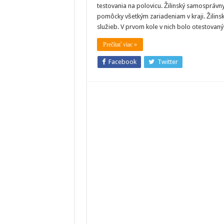
zní
testovania na polovicu. Žilinský samosprávn
v
zar
pomôcky všetkým zariadeniam v kraji. Žilins
soc
služieb. V prvom kole v nich bolo otestova
slu
výs
och
Prečítať viac »
Facebook
Twitter