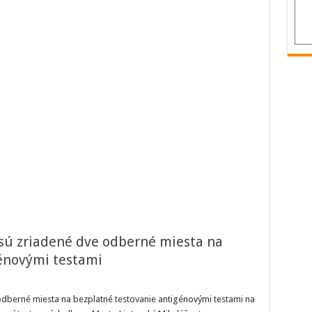
 sú zriadené dve odberné miesta na
énovými testami
ese
odberné miesta na bezplatné testovanie antigénovými testami na
tovský