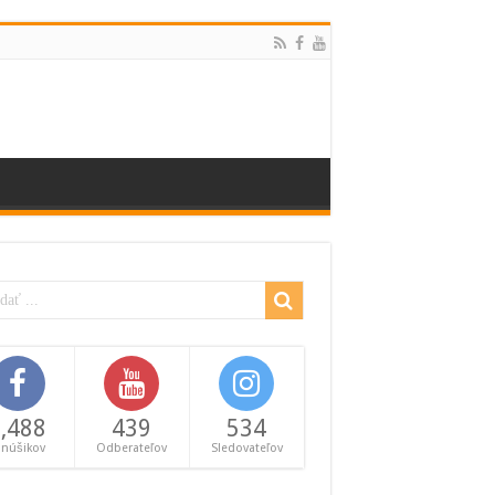
,488
439
534
anúšikov
Odberateľov
Sledovateľov