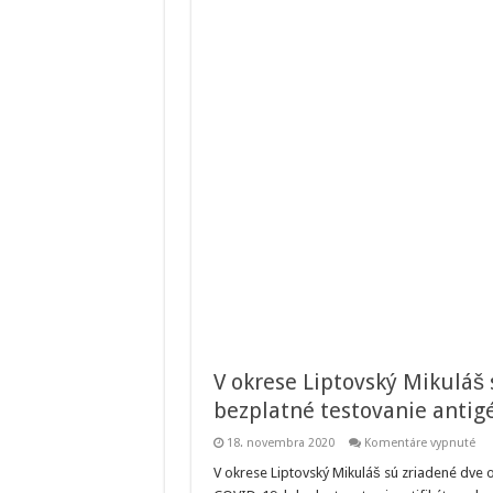
V okrese Liptovský Mikuláš
bezplatné testovanie antig
na
18. novembra 2020
Komentáre vypnuté
V
okr
V okrese Liptovský Mikuláš sú zriadené dve 
Lip