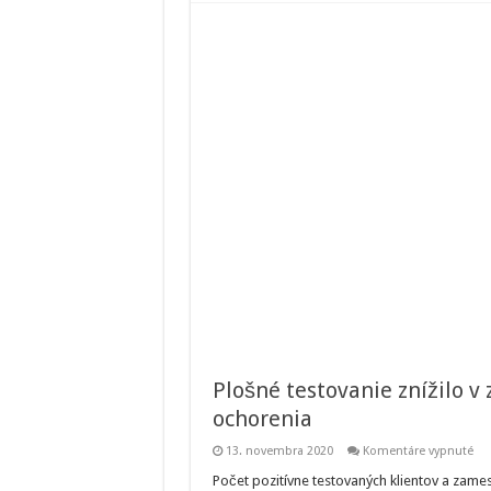
Plošné testovanie znížilo v
ochorenia
na
13. novembra 2020
Komentáre vypnuté
Plo
tes
Počet pozitívne testovaných klientov a zames