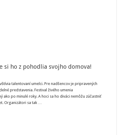
 si ho z pohodlia svojho domova!
rmuseumFest
0?
tívia talentovaní umelci. Pre nadšencov je pripravených
te
vadelné predstavenia. Festival živého umenia
ako po minulé roky. A hoci sa ho diváci nemôžu zúčastniť
t. Organizátori sa tak …
hodlia
jho
mova!