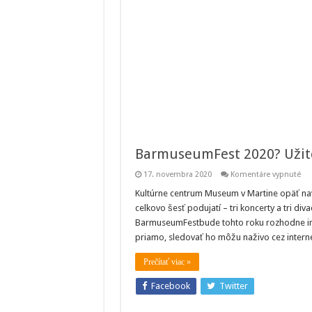
BarmuseumFest 2020? Užite
na
17. novembra 2020
Komentáre vypnuté
Ba
202
Kultúrne centrum Museum v Martine opäť navš
Uži
celkovo šesť podujatí – tri koncerty a tri di
si
ho
BarmuseumFestbude tohto roku rozhodne iný 
z
priamo, sledovať ho môžu naživo cez interne
po
svo
do
Prečítať viac »
Facebook
Twitter