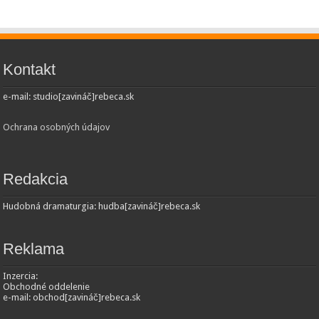
Kontakt
e-mail: studio[zavináč]rebeca.sk
Ochrana osobných údajov
Redakcia
Hudobná dramaturgia: hudba[zavináč]rebeca.sk
Reklama
Inzercia:
Obchodné oddelenie
e-mail: obchod[zavináč]rebeca.sk