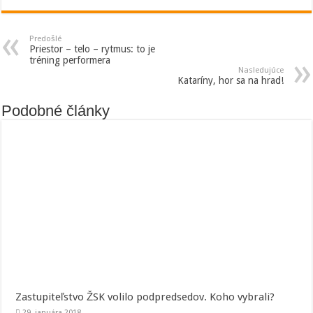
Predošlé
Priestor – telo – rytmus: to je
tréning performera
Nasledujúce
Kataríny, hor sa na hrad!
Podobné články
Zastupiteľstvo ŽSK volilo podpredsedov. Koho vybrali?
29. januára 2018