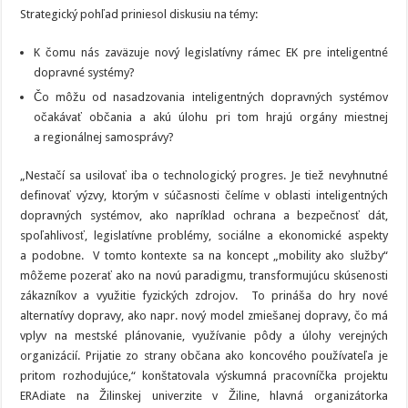
Strategický pohľad priniesol diskusiu na témy:
K čomu nás zaväzuje nový legislatívny rámec EK pre inteligentné
dopravné systémy?
Čo môžu od nasadzovania inteligentných dopravných systémov
očakávať občania a akú úlohu pri tom hrajú orgány miestnej
a regionálnej samosprávy?
„Nestačí sa usilovať iba o technologický progres. Je tiež nevyhnutné
definovať výzvy, ktorým v súčasnosti čelíme v oblasti inteligentných
dopravných systémov, ako napríklad ochrana a bezpečnosť dát,
spoľahlivosť, legislatívne problémy, sociálne a ekonomické aspekty
a podobne. V tomto kontexte sa na koncept „mobility ako služby“
môžeme pozerať ako na novú paradigmu, transformujúcu skúsenosti
zákazníkov a využitie fyzických zdrojov. To prináša do hry nové
alternatívy dopravy, ako napr. nový model zmiešanej dopravy, čo má
vplyv na mestské plánovanie, využívanie pôdy a úlohy verejných
organizácií. Prijatie zo strany občana ako koncového používateľa je
pritom rozhodujúce,“ konštatovala výskumná pracovníčka projektu
ERAdiate na Žilinskej univerzite v Žiline, hlavná organizátorka