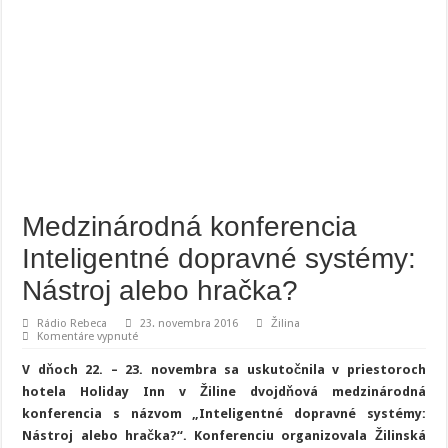
Medzinárodná konferencia
Inteligentné dopravné systémy:
Nástroj alebo hračka?
Rádio Rebeca
23. novembra 2016
Žilina
na
Komentáre vypnuté
Medzinárodná
konferencia
V dňoch 22. – 23. novembra sa uskutočnila v priestoroch
Inteligentné
dopravné
hotela Holiday Inn v Žiline dvojdňová medzinárodná
systémy:
konferencia s názvom „Inteligentné dopravné systémy:
Nástroj
alebo
Nástroj alebo hračka?“. Konferenciu organizovala Žilinská
hračka?