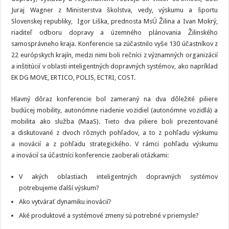
Juraj Wagner z Ministerstva školstva, vedy, výskumu a športu
Slovenskej republiky, Igor Liška, prednosta MsÚ Žilina a Ivan Mokrý,
riaditeľ odboru dopravy a územného plánovania Žilinského
samosprávneho kraja. Konferencie sa zúčastnilo vyše 130 účastníkov z
22 európskych krajín, medzi nimi boli rečníci z významných organizácií
a inštitúcií v oblasti inteligentných dopravných systémov, ako napríklad
EK DG MOVE, ERTICO, POLIS, ECTRI, COST.
Hlavný dôraz konferencie bol zameraný na dva dôležité piliere
budúcej mobility, autonómne riadenie vozidiel (autonómne vozidlá) a
mobilita ako služba (MaaS). Tieto dva piliere boli prezentované
a diskutované z dvoch rôznych pohľadov, a to z pohľadu výskumu
a inovácií a z pohľadu strategického. V rámci pohľadu výskumu
a inovácií sa účastníci konferencie zaoberali otázkami:
V akých oblastiach inteligentných dopravných systémov
potrebujeme ďalší výskum?
Ako vytvárať dynamiku inovácií?
Aké produktové a systémové zmeny sú potrebné v priemysle?