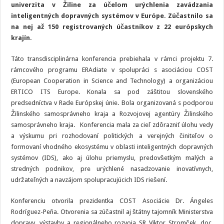
univerzita v Žiline za účelom urýchlenia zavádzania
inteligentných dopravných systémov v Európe. Zúčastnilo sa
na nej až 150 registrovaných účastníkov z 22 európskych
krajín.
Táto transdisciplinárna konferencia prebiehala v rámci projektu 7.
rámcového programu ERAdiate v spolupráci s asociáciou COST
(European Cooperation in Science and Technology) a organizáciou
ERTICO ITS Europe. Konala sa pod záštitou slovenského
predsedníctva v Rade Európskej únie. Bola organizovaná s podporou
Žilinského samosprávneho kraja a Rozvojovej agentúry Žilinského
samosprávneho kraja. Konferencia mala za cieľ zdôrazniť úlohu vedy
a výskumu pri rozhodovaní politických a verejných činiteľov o
formovaní vhodného ekosystému v oblasti inteligentných dopravných
systémov (IDS), ako aj úlohu priemyslu, predovšetkým malých a
stredných podnikov, pre urýchlené nasadzovanie inovatívnych,
udržateľných a navzájom spolupracujúcich IDS riešení.
Konferenciu otvorila prezidentka COST Asociácie Dr. Ángeles
Rodríguez-Peña. Otvorenia sa zúčastnil aj štátny tajomník Ministerstva
dopravy, výstavby a regionálneho rozvoja SR Viktor Stromček, doc.